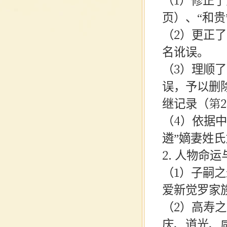
（1）
修正了
页）、
“和贵
（2）
更正了
名讹误。
（3）
理顺了
误，予以删除
继记录（第2
（
4）依据
遴”嫡妻姓氏
2. 人物命
（
1）子嗣
爱新觉罗家
（
2）高寿之
庆、道光、