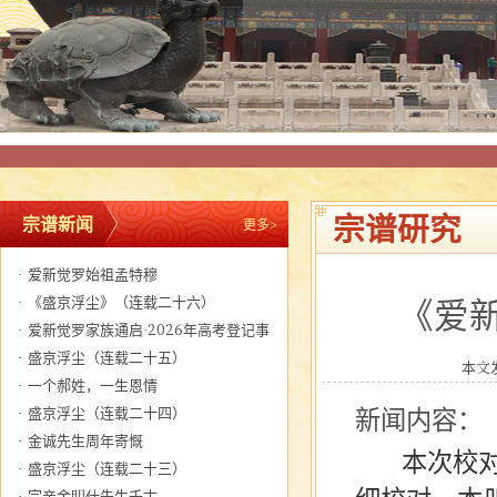
宗谱研究
宗谱新闻
更多>
·
爱新觉罗始祖孟特穆
·
《盛京浮尘》（连载二十六）
《爱
·
爱新觉罗家族通启·2026年高考登记事
宜
·
盛京浮尘（连载二十五）
本文发
·
一个郝姓，一生恩情
·
盛京浮尘（连载二十四）
新闻内容：
·
金诚先生周年寄慨
本次校对
·
盛京浮尘（连载二十三）
·
宗亲金明仕先生千古