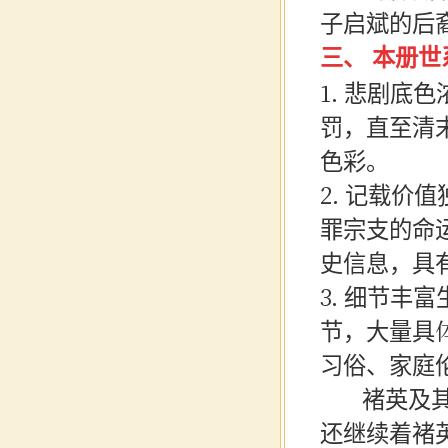
子启斌的后裔
三、
本册世
1. 悲剧
罚，直至清
色彩。
2. 记载
罪宗支的命
史信息，具
3. 细节
节，大量具
习俗、家庭
褚英及其
还继续着褚