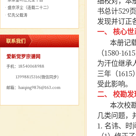
细校对，本
·
盛京浮尘（连载二十二）
书总计
529
·
忆先父载涛
发现并订正各
一、
核心世
联系我们
本册记载的
（
1580-
爱新觉罗宗谱网
为汗位继承
手机：18540068988
三年（16
13998815316(微信同步)
受此影响。
邮箱：haiqing9876@163.com
二、
校勘发
本次校勘在
几类问题，
1. 名讳、