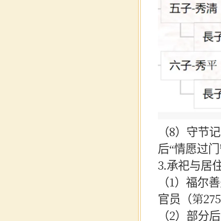
（
8）守节
后“情愿过
3.承祀与居
（
1）福尔
官员（第27
（
2）部分