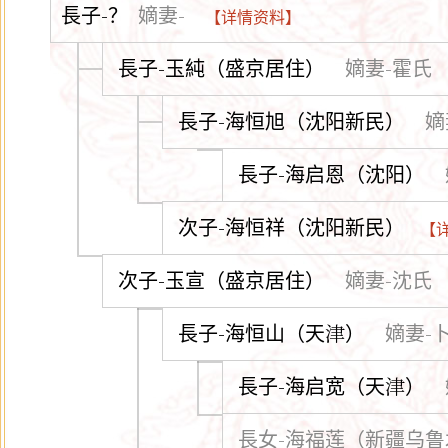
長子-？
嫡妻-
【详情资料】
長子-玉純（盛京居住）
嫡妻-霍氏
長子-海恒旭（沈阳新民）
嫡
長子-海启恩（沈阳）
次子-海恒祥（沈阳新民）
【
次子-玉宣（盛京居住）
嫡妻-沈氏
長子-海恒山（天津）
嫡妻-
長子-海启宽（天津）
長女-海福莲（新疆乌鲁