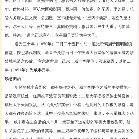
子
。正月十四日，道光帝病危，急召宗人府宗令
载铨
，御前大臣
载垣
、
端
华
、
僧格林沁
，军机大臣
穆彰阿
、
赛冲阿
、何如霖、
陈孚恩
、
季芝昌
，总
管内务府大臣
文庆
，公启匣，宣示建储朱谕：“皇四子奕詝，著立为皇太
子。尔王大臣等，何待朕言，其同心赞辅，总以国计民生为重，无恤其
他。特谕。”道光正式宣布：立皇四子奕詝为皇太子。
道光三十年（1850年）二月二十五日午时，道光帝驾崩于圆明园慎
德堂，按照清代制度，新皇帝奕詝当日下午护送大行皇帝的遗体至城内紫
禁城乾清宫停放。 宣宗逝世后，己未，咸丰帝即位，颁诏覃恩，以第二
年（1851年）为
咸丰
元年。
锐意图治
年轻的咸丰帝即位，颇有振作之心。咸丰帝即位之后的主要措施一
是清洗
军机处
，任用改革派官员革新弊政；二是大举提拔
汉族
士绅官僚，
镇压
太平天国
叛乱。从《清文宗实录》中看，他此时的工作极为勤奋，每
天都有许多谕旨下达，其中不少是亲笔写的朱批、朱谕，不劳
军机大臣
动
手。 咸丰帝在上台后的八个月，就罢免了道光朝的军机大臣
穆彰阿
。随
后又罢免了主和派的
耆英
等。而且咸丰帝初年为了缓和与恭亲王
奕訢
的政