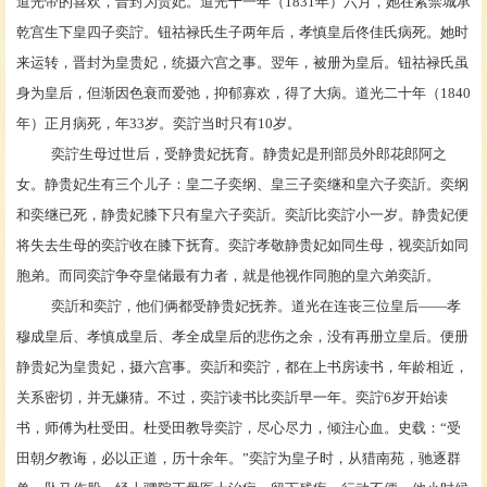
道光帝的喜欢，晋封为贵妃。道光十一年（1831年）六月，她在紫禁城
承
乾宫
生下皇四子奕詝。钮祜禄氏生子两年后，孝慎皇后
佟佳氏
病死。她时
来运转，晋封为
皇贵妃
，统摄六宫之事。翌年，被册为皇后。钮祜禄氏虽
身为皇后，但渐因色衰而爱弛，抑郁寡欢，得了大病。道光二十年（1840
年）正月病死，年33岁。奕詝当时只有10岁。
奕詝生母过世后，受
静贵妃
抚育。静贵妃是刑部
员外郎
花郎阿之
女。静贵妃生有三个儿子：皇二子奕纲、皇三子
奕继
和皇六子
奕訢
。奕纲
和奕继已死，静贵妃膝下只有皇六子奕訢。奕訢比奕詝小一岁。静贵妃便
将失去生母的奕詝收在膝下抚育。奕詝孝敬静贵妃如同生母，视奕訢如同
胞弟。而同奕詝争夺皇储最有力者，就是他视作同胞的皇六弟奕訢。
奕訢和奕詝，他们俩都受静贵妃抚养。道光在连丧三位皇后——
孝
穆成皇后
、
孝慎成皇后
、孝全成皇后的悲伤之余，没有再册立皇后。便册
静贵妃为皇贵妃，摄六宫事。奕訢和奕詝，都在上书房读书，年龄相近，
关系密切，并无嫌猜。不过，奕詝读书比奕訢早一年。奕詝6岁开始读
书，师傅为
杜受田
。杜受田教导奕詝，尽心尽力，倾注心血。史载：“受
田朝夕教诲，必以正道，历十余年。”奕詝为皇子时，从猎南苑，驰逐群