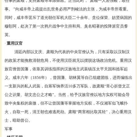
任事的
肃顺
，支持肃顺等革除弊政。正当此时，“肃顺一人差强毅，敢任
事。 ”向咸丰帝上疏提出乱世务必用严刑峻法的主张，为咸丰帝所看重。
同时，咸丰帝罢斥了道光朝任
军机大臣
二十余年、贪位保荣、妨贤病国的
穆彰阿
，处决了
第一次鸦片战争
中主持和局、臭名昭著的投降派官员
耆
英
。
·
重用汉官
清廷内部以
文庆
、肃顺为代表的中央官僚认为，只有采取以汉制汉
的政策才能挽救清朝危局，不使用汉臣就无以摆脱这场政治危机。重用汉
族官僚
曾国藩
，依靠其训练指挥的汉族地主武装镇压
太平天国
和
捻军起
义
。咸丰六年（1856年），曾国藩、
胡林翼
等自己组建团练，进而编练出
一支新兴的私人武装，自筹军饷养活10多万军队，故肃顺“常心折曾文正
公之识量、胡文忠公之才略”。当然，给予汉族官僚以地方实权可能会导
致中央集权的衰微，但不让曾国藩等掌握地方实权，不仅湘军似飞蛾扑
火，自取一死，清王朝也难逃死劫。肃顺“两害相比取其轻”，决心重用汉
士，暗助曾公。
军事