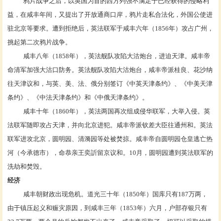
鸦片战争之后，以英国为首的西方列强不满足于已经获得的侵略利
益，在咸丰年间，又提出了开放通商口岸，鸦片走私合法化，外国公使进
驻北京等要求。遭到拒绝后，英法联军于咸丰六年（1856年）攻占
广州
，
挑起第二次鸦片战争。
咸丰八年（1858年），英法舰队攻陷大沽炮台，进迫天津。咸丰帝
命清军加强大沽口防务。英法舰队攻陷大沽炮台，咸丰帝派桂良、花沙纳
往天津议和，与英、美、法、俄分别签订《
中英天津条约
》、《
中美天津
条约
》、《
中法天津条约
》和《
中俄天津条约
》。
咸丰十年（1860年），英法两国再次组成侵华联军，大举入侵。英
法联军随即攻占天津，并向北京进犯。咸丰帝派钦差大臣往通州和。英法
联军进攻北京，圆明园、清漪园等处被焚掠。咸丰帝自圆明园仓皇逃亡热
河（今
承德市
），命恭亲王奕訢留京议和。10月，圆明园遭到英法联军的
洗劫和焚毁。
经济
咸丰朝财政出现危机。道光三十年（1850年）国库只有187万两，
由于镇压起义和赈灾原因，到咸丰三年（1853年）六月，
户部
存银只有