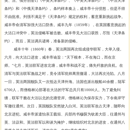
美、法、俄分别签订《
中英天津条约
》、《
中美天津条约
》、《
中法天津
条约
》和《
中俄天津条约
》。条约样本奏上，咸丰帝十分愤怒，但是不得
不由批准。列强不满足于《天津条约》规定的权利，蓄意重新挑起战争。
咸丰帝命清军加强
大沽口
防务。咸丰九年（1859年），在英国蓄意挑起的
大沽口冲突中，英法侵略军被击败。咸丰帝见大沽口获胜，尽毁《天津条
约》。而后，英法调兵谴将，准备新的侵略。
咸丰十年（1860年）春，英法两国再次组成侵华联军，大举入侵。
六月，向大沽口进攻，咸丰帝谕旨：“天下根本，不在海口，而在京
师。”七月，英法联军进攻北塘，咸丰帝和战不定，痛失歼敌的良机。在
清军与英法联军激战之时，竟令清军统帅离营撤退，大沽再次沦陷。八月
一日，英法两国舰队又一次抵达
天津
外海。法国也派出舰船40余艘，陆军
6700人，而
僧格林沁
部署在大沽的守军总共只有10000人。为了避免纠
缠，联军干脆在大沽以北的
北塘
登岸。僧格林沁为保存实力，下令南岸守
军撤往通州。次日，英国舰队安然驶入
白河
。英法联军攻占天津，随即向
北京进犯。咸丰帝派遣怡亲王
载垣
、兵部尚书
穆荫
为
钦差大臣
，往通州与
英、法议和。英法联军以和谈为掩护，继续组织对北京的进攻，在通州
八