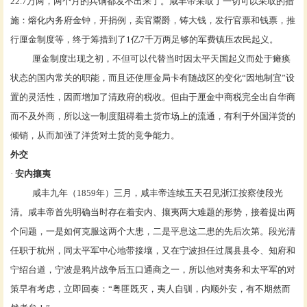
22.7万两，两个月的兵饷都发不出来了。咸丰帝采取了一切可以采取的措
施：熔化
内务府
金钟，开捐例，卖官鬻爵，铸大钱，发行官票和钱票，推
行
厘金制度
等，终于筹措到了1亿7千万两足够的军费镇压农民起义。
厘金制度出现之初，不但可以代替当时因太平天国起义而处于瘫痪
状态的国内常关的职能，而且还使厘金局卡有随战区的变化“因地制宜”设
置的灵活性，因而增加了清政府的税收。但由于厘金中商税完全出自华商
而不及外商，所以这一制度阻碍着土货市场上的流通，有利于外国洋货的
倾销，从而加强了洋货对土货的竞争能力。
外交
·
安内攘夷
咸丰九年（1859年）三月，咸丰帝连续五天召见浙江按察使
段光
清
。咸丰帝首先明确当时存在着安内、攘夷两大难题的形势，接着提出两
个问题，一是如何克服这两个大患，二是平息这二患的先后次第。段光清
任职于杭州，同太平军中心地带接壤，又在宁波担任过属县县令、知府和
宁绍台道，宁波是鸦片战争后五口通商之一，所以他对夷务和太平军的对
策早有考虑，立即回奏：“粤匪既灭，夷人自驯，内顺外安，有不期然而