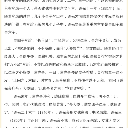
时有更多的挑选机会。因为奕纬之后，二子、三子幼殇，可以选择的嗣君
只有奕纬一个人，是否建储并没有意义可言。道光十一年（1831年）后，
随着奕纬的过世，几个小皇子的出生，道光才面临着建储这个本应早就解
决的问题，在奕詝为长的几个儿子中，道光皇帝最看重的主要是皇四子和
皇六子。
皇四子奕詝，“长且贤”，年龄最大，又很仁孝；皇六子奕訢，虽为
庶出，但家法传嗣，不分嫡庶，而且“天资颖异”，能文能武。随着他们年
龄渐大，皇储争夺，暗藏机关。咸丰帝的老师
杜受田
深知奕詝的智识才具
都“万不敌”奕訢，不能以条陈时政和骑马习武取胜，乃对奕詝面授机宜，
以仁孝之心取悦于道光帝。一日，道光帝领诸皇子狩猎，奕詝故意一箭不
发，“上问之，对曰：‘时方春，鸟兽孳育，不忍伤生以干天和。’宣宗（道
光帝庙号）大悦曰：‘此真帝者之言！’立储遂密定。”
道光末年，道光帝违和，缠绵病榻，自思多年痼疾，将不久于此
位。其时，奕詝伏地流涕，痛切异常，“帝大悦，谓皇四子仁孝，储位遂
定。”道光二十六年（1846年），
道光帝
用立储家法，书名缄藏。道光三
十（1850年）年正月丁未，道光帝不豫，宣召大臣示朱笔，立其为
皇太