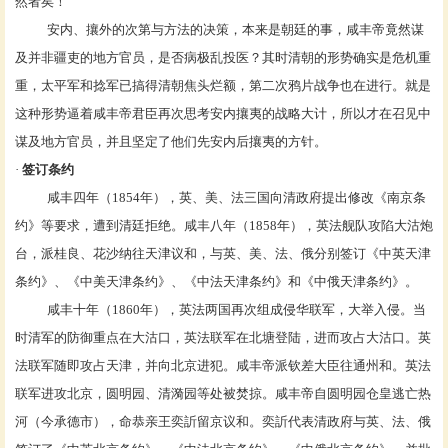
然者矣！”
安内、攘外的次第与方法的决策，本来是朝廷的事，咸丰帝竟然谋
及并非疆吏的地方官员，是否病极乱投医？其时清朝的形势确实是危机重
重，太平军和捻军已搞得清朝焦头烂额，
第二次鸦片战争
也在进行。就是
这种形势逼着咸丰帝君臣再次思考安内攘夷的战略大计，所以才在召见中
谋及地方官员，并且坚定了他们先安内后攘夷的方针。
·
签订条约
咸丰四年（1854年），英、美、法三国向清政府提出修改《
南京条
约
》等要求，遭到清廷拒绝。咸丰八年（1858年），英法舰队攻陷大沽炮
台，派
桂良
、
花沙纳
往天津议和，与英、美、法、俄分别签订《
中英天津
条约
》、《
中美天津条约
》、《
中法天津条约
》和《
中俄天津条约
》。
咸丰十年（1860年），英法两国再次组成侵华联军，大举入侵。当
时清军的防御重点在大沽口，英法联军在北塘登陆，进而攻占大沽口。英
法联军随即攻占天津，并向
北京
进犯。咸丰帝派钦差大臣往通州和。英法
联军进攻北京，圆明园、
清漪园
等处被焚掠。咸丰帝自圆明园仓皇逃亡
热
河
（今承德市），命
恭亲王
奕訢留京议和。奕訢代表清政府与英、法、俄