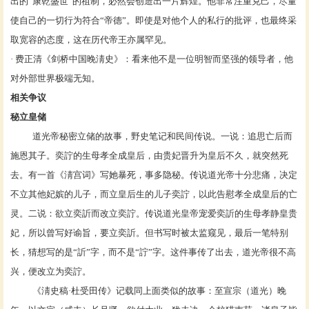
出的“康乾盛世”的祖制，必然会创造出一片辉煌。他非常注重克己，尽量
使自己的一切行为符合“帝德”。即使是对他个人的私行的批评，也最终采
取宽容的态度，这在历代帝王亦属罕见。
·
费正清
《
剑桥中国晚淸史
》：看来他不是一位明智而坚强的领导者，他
对外部世界极端无知。
相关争议
秘立皇储
道光帝秘密立储的故事，野史笔记和民间传说。一说：追思亡后而
施恩其子。奕詝的生母孝全成皇后，由贵妃晋升为皇后不久，就突然死
去。有一首《
淸宫词
》写她暴死，事多隐秘。传说道光帝十分悲痛，决定
不立其他妃嫔的儿子，而立皇后生的儿子奕詝，以此告慰孝全成皇后的亡
灵。二说：欲立奕訢而改立奕詝。传说道光皇帝宠爱奕訢的生母孝静皇贵
妃，所以曾写好谕旨，要立奕訢。但书写时被太监窥见，最后一笔特别
长，猜想写的是“訢”字，而不是“詝”字。这件事传了出去，道光帝很不高
兴，便改立为奕詝。
《淸史稿·杜受田传》记载同上面类似的故事：至宣宗（道光）晚