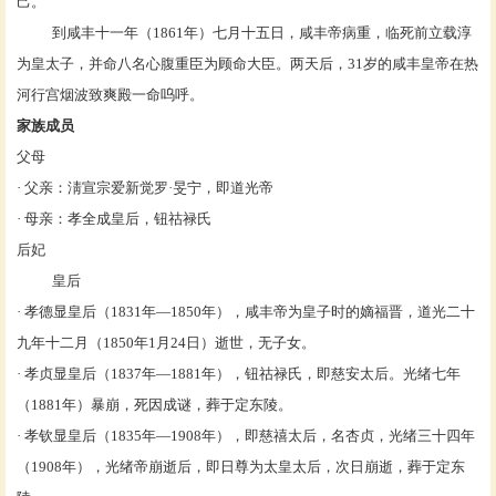
己。
到咸丰十一年（1861年）七月十五日，咸丰帝病重，临死前立载淳
为皇太子，并命八名心腹重臣为
顾命大臣
。两天后，31岁的咸丰皇帝在热
河行宫烟波致爽殿一命呜呼。
家族成员
父母
· 父亲：淸宣宗
爱新觉罗
·
旻宁
，即道光帝
· 母亲：
孝全成皇后
，钮祜禄氏
后妃
皇后
·
孝德显皇后
（1831年—1850年），咸丰帝为皇子时的嫡福晋，道光二十
九年十二月（1850年1月24日）逝世，无子女。
·
孝贞显皇后
（1837年—1881年），钮祜禄氏，即
慈安太后
。光绪七年
（1881年）暴崩，死因成谜，葬于
定东陵
。
· 孝钦显皇后（1835年—1908年），即
慈禧太后
，名杏贞，光绪三十四年
（1908年），光绪帝崩逝后，即日尊为
太皇太后
，次日崩逝，葬于定东