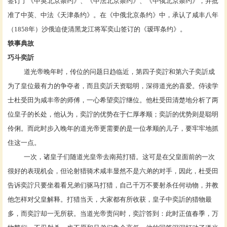
签订了《
中英北京条约
》、《
中法北京条约
》、《
中俄北京条约
》，并批
准了中英、中法《天津条约》。在《中俄北京条约》中，承认了咸丰八年
（1858年）
沙俄
迫使清黑龙江将军
奕山
签订的《
瑷珲条约
》。
轶事典故
巧斗奕訢
道光帝晚年时，传位的问题日趋临近，第四子奕詝和第六子奕訢成
为了皇位最有力的争夺者，而且
奕訢
天资聪明，深得道光的喜爱。侍读学
士
杜受田
为咸丰帝的师傅，一心希望奕詝继位。他杜受田清楚地分析了两
位皇子的长处，他认为，奕詝的优势在于仁厚孝顺；奕訢的优势则是聪明
伶俐。而此时步入晚年的道光帝更需要的是一位孝顺的儿子，要牢牢地抓
住这一点。
一次，诸皇子们随道光皇帝去南苑打猎。这可是在父皇面前的一次
很好的表现机会，但论射猎骑术咸丰显然不是六弟的对手，因此，杜受田
告诉奕詝只要坐着看兄弟们驱马打猎，自己千万不要射杀任何动物，并教
他怎样对父皇解释。打猎当天，大家都有所收获，皇子中奕訢的猎物最
多，而奕詝却一无所获。当道光帝责问时，奕詝答到：此时正值春季，万