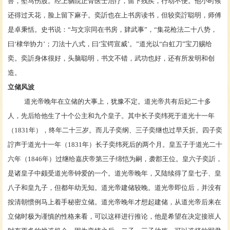
兽，坠马伤股。经上驷院正骨医士治疗，留下残疾，行动不便。他小时候
还得过天花，脸上留下麻子。奕訢也在上书房读书，但较奕詝聪明，师傅
是
卓秉恬
。史书说：“与文宗同在书房，肄武事”，“集花枪法二十八势，
曰‘棣华协力’；刀法十八式，曰‘宝锷宣威’。”道光以“白虹刀”宝刀赐给
奕。奕訢身体很好，头脑聪明，书文不错，武功也好，还有所发明和创
造。
立储风波
道光帝晚年在
立储
的大事上，犹豫不定。道光帝共有后妃二十多
人，先后给他生了十个公主和九个皇子。其中长子
奕纬
死于道光十一年
（1831年），终年二十三岁。而儿子奕纲、三子
奕继
也过早夭折。四子奕
詝声于道光十一年（1831年）长子奕纬死后的两个月。皇五子于道光二十
六年（1846年）过继给
嘉庆帝
第三子
绵恺
为嗣，袭郡王位。皇六子奕訢，
是诸皇子中颇受道光帝钟爱的一个。道光帝晚年，又陆续得了皇七子、皇
八子和皇九子，但都年幼无知。道光帝建储较晚。道光帝即位后，并没有
按清朝惯例马上着手
秘密立储
。道光帝晚年才想起建储，从道光帝后来在
立储时极为谨慎的性格来看，可以这样进行推论，他是希望在决定接班人