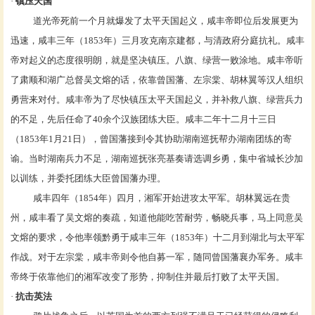
·
镇压天国
道光帝死前一个月就爆发了
太平天国
起义，咸丰帝即位后发展更为
迅速，咸丰三年（1853年）三月攻克
南京
建都，与清政府
分庭抗礼
。咸丰
帝对起义的态度很明朗，就是坚决镇压。
八旗
、
绿营
一败涂地。咸丰帝听
了肃顺和湖广总督
吴文熔
的话，依靠
曾国藩
、
左宗棠
、
胡林翼
等汉人组织
勇营来对付。咸丰帝为了尽快镇压太平天国起义，并补救八旗、绿营兵力
的不足，先后任命了40余个汉族团练大臣。咸丰二年十二月十三日
（1853年1月21日），曾国藩接到令其协助湖南巡抚帮办湖南团练的寄
谕。当时湖南兵力不足，湖南巡抚张亮基奏请选调乡勇，集中省城长沙加
以训练，并委托团练大臣曾国藩办理。
咸丰四年（1854年）四月，湘军开始进攻太平军。胡林翼远在
贵
州
，咸丰看了
吴文熔
的奏疏，知道他能吃苦耐劳，畅晓兵事，马上同意吴
文熔的要求，令他率领黔勇于咸丰三年（1853年）十二月到
湖北
与太平军
作战。对于
左宗棠
，咸丰帝则令他自募一军，随同
曾国藩
襄办军务。咸丰
帝终于依靠他们的湘军改变了形势，抑制住并最后打败了太平天国。
·
抗击英法