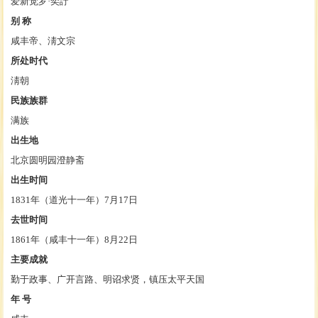
爱新觉罗·奕詝
别
称
咸丰帝、淸文宗
所处时代
淸朝
民族族群
满族
出生地
北京圆明园
澄静斋
出生时间
1831年（道光十一年）7月17日
去世时间
1861年（咸丰十一年）8月22日
主要成就
勤于政事、广开言路、明诏求贤，镇压
太平天国
年
号