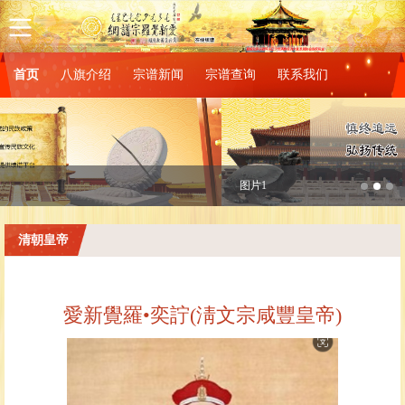
首页
八旗介绍
宗谱新闻
宗谱查询
联系我们
图片1
清朝皇帝
愛新覺羅•奕詝(淸文宗咸豐皇帝)