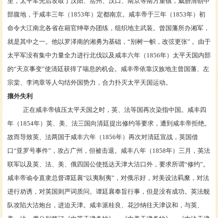
里，太平军先后攻取了
汉阳
、
岳州
、
汉口
、
南京
等南方重镇，威胁清朝中
部腹地，于咸丰三年（1853年）定都南京。咸丰帝于三年（1853年）初
命令大江南北各省在籍官绅举办
团练
，组织
地主武装
。
曾国藩
所办
湘军
，
就是其中之一。他以
罗泽南
的湘勇为基础，“别树一帜，改弦更张” 。由于
太平军
没有集中力量全力进行北伐以及咸丰六年（1856年）太平天国内部
的“
天京事变
”使清廷获得了喘息的机会。咸丰帝依靠汉族地主曾国藩、
左
宗棠
、
李鸿章
等人勾结外国势力，合力扑灭太平天国运动。
攘外失利
正在咸丰帝镇压太平天国之时，英、法等国再次染指中国。咸丰四
年（1854年）英、美、法三国向清廷提出
修约
等要求，遭到咸丰帝拒绝。
故而导致英、法两国于咸丰六年（1856年）再次对清廷宣战，英国借
口“
亚罗号事件
”，攻占广州，但被击退。咸丰八年（1858年）三月，
英法
联军
以及英、法、美、俄四国公使抵达天津
大沽口
外，要求所谓“修约”。
咸丰帝谕令
直隶总督
谭廷襄
“以夷制夷”，对俄示好，对美设法羁縻，对法
进行劝诱，对英国则严词质问。谭廷襄奉旨行事，但是没有成功。英法舰
队攻陷
大沽炮台
，进迫天津。咸丰派
桂良
、
花沙纳
往天津议和，与英、