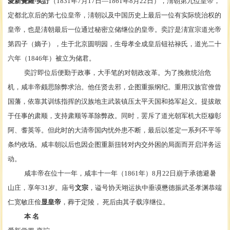
愛新覺羅·
奕詝
（1831年7月17日—1861年8月22日），
淸朝
第九位皇帝，
定都北京后的第七位皇帝，
淸朝
以及
中国历史
上最后一位有实际统治权的
皇帝，也是淸朝最后一位通过
秘密立储
继位的皇帝。奕詝是淸宣宗
道光帝
第四子（嫡子），生于
北京圆明园
，生母
孝全成皇后
钮祜禄氏，道光二十
六年（1846年）被立为
储君
。
奕詝即位后便勤于政事，大手笔的对朝政改革。为了挽救统治危
机，咸丰帝颇思除弊求治。他任贤去邪，企图重振纲纪。重用汉族官僚
曾
国藩
，依靠其训练指挥的汉族地主武装镇压
太平天国
和
捻军起义
。提拔敢
于任事的
肃顺
，支持肃顺等革除弊政。同时，罢斥了道光朝
军机大臣
穆彰
阿
、
耆英
等。但此时的大清帝国内忧外患不断，最后以签定一系列
不平等
条约
收场。咸丰朝以后也因企图重新扭转对内交外困的局面而开启
洋务运
动
。
咸丰帝在位十一年，咸丰十一年（1861年）8月22日崩于
承德
避暑
山庄
，享年31岁。
庙号
文宗
，谥号协天翊运执中垂谟懋德振武圣孝渊恭端
仁宽敏庄俭
显皇帝
，葬于
定陵
， 死后由其子
载淳
继位。
本
名