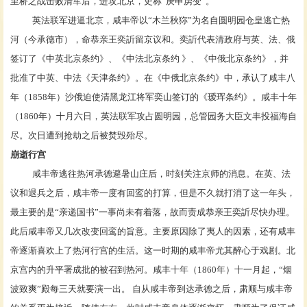
里桥之战
击败清军后，进攻北京，史称“庚申虏变”。
英法联军进逼北京，咸丰帝以“
木兰秋狝
”为名自
圆明园
仓皇逃亡
热
河
（今
承德市
），命恭亲王
奕訢
留京议和。奕訢代表清政府与英、法、俄
签订了《
中英北京条约
》、《
中法北京条约
》、《
中俄北京条约
》，并
批准了中英、中法《天津条约》。在《中俄北京条约》中，承认了咸丰八
年（1858年）沙俄迫使清
黑龙江将军
奕山
签订的《
瑷珲条约
》。咸丰十年
（1860年）十月六日，英法联军攻占圆明园，总管园务大臣
文丰
投福海自
尽。次日遭到抢劫之后被焚毁殆尽。
崩逝行宫
咸丰帝逃往热河
承德避暑山庄
后，时刻关注
京师
的消息。在英、法
议和退兵之后，咸丰帝一度有
回鸾
的打算，但是不久就打消了这一年头，
最主要的是“亲递国书”一事尚未有着落，故而责成恭亲王
奕訢
尽快办理。
此后咸丰帝又几次改变回鸾的旨意。主要原因除了夷人的因素，还有咸丰
帝逐渐喜欢上了热河行宫的生活。这一时期的咸丰帝尤其醉心于
戏剧
。北
京宫内的
升平署
成批的被召到
热河
。咸丰十年（1860年）十一月起，“
烟
波致爽
”殿每三天就要演一出。 自从咸丰帝到达承德之后，
肃顺
与咸丰帝