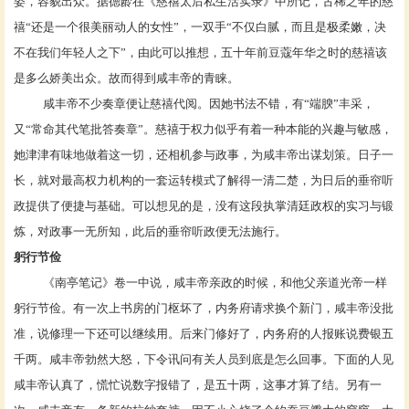
姿，容貌出众。据
德龄
在《慈禧太后私生活实录》中所记，古稀之年的慈
禧“还是一个很美丽动人的女性”，一双手“不仅白腻，而且是极柔嫩，决
不在我们年轻人之下”，由此可以推想，五十年前豆蔻年华之时的慈禧该
是多么娇美出众。故而得到咸丰帝的青睐。
咸丰帝不少奏章便让慈禧代阅。因她书法不错，有“端腴”丰采，
又“常命其代笔批答奏章”。慈禧于权力似乎有着一种本能的兴趣与敏感，
她津津有味地做着这一切，还相机参与政事，为咸丰帝出谋划策。日子一
长，就对最高权力机构的一套运转模式了解得一清二楚，为日后的
垂帘听
政
提供了便捷与基础。可以想见的是，没有这段执掌清廷政权的实习与锻
炼，对政事一无所知，此后的垂帘听政便无法施行。
躬行节俭
《
南亭笔记
》卷一中说，咸丰帝亲政的时候，和他父亲道光帝一样
躬行节俭。有一次上书房的门枢坏了，内务府请求换个新门，咸丰帝没批
准，说修理一下还可以继续用。后来门修好了，内务府的人报账说费银五
千两。咸丰帝勃然大怒，下令讯问有关人员到底是怎么回事。下面的人见
咸丰帝认真了，慌忙说数字报错了，是五十两，这事才算了结。另有一