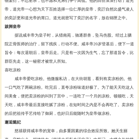
物繁衍，不忍射杀，也不愿和兄弟们争个高低。他的回答深深打动了道光
帝，道光帝一心想为天下百姓选择一位仁厚的皇帝，奕詝自然比盛气凌人
的奕訢更和道光帝的胃口。道光就密写了奕詝的名字，放在锦匣之中。
跛脚皇帝
据说咸丰帝为皇子时，从猎南苑，驰逐群兽，坠马伤股。经过上驷
院正骨医师的治疗，留下残疾，行动不便。咸丰帝20岁登基后，便下一道
旨令：每次退朝后，皇帝后走。只是有一次因为生气，忘了那道旨令，比
群臣先走，这一秘密才被世人所知。
喜吃凉粉
咸丰帝爱吃
凉粉
。他
微服私访
，在大街胡逛，看到有卖
凉粉
的。他
一口气吃了两碗
凉粉
。吃完后，直夸凉粉味道好极了。为了能天天吃这人
间美食，便把卖凉粉的叫到了宫中，一连吃了一个月的凉粉。顿顿吃，天
天吃，咸丰帝最后直接吃腻了凉粉，在短时间之内是不会再吃了。卖凉粉
的后把祖传手艺传给了御厨，也好日后能随时为皇帝做凉粉。
邂逅懿妃
慈禧
获得咸丰帝的宠幸，由多重因素的综合效应所致。她天生丽