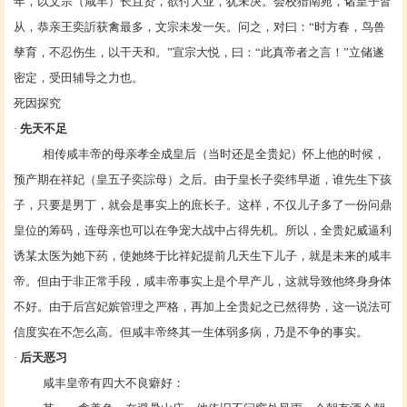
年，以文宗（咸丰）长且贤，欲付大业，犹未决。会校猎南苑，诸皇子皆
从，恭亲王奕訢获禽最多，文宗未发一矢。问之，对曰：“时方春，鸟兽
孳育，不忍伤生，以干天和。”宣宗大悦，曰：“此真帝者之言！”立储遂
密定，受田辅导之力也。
死因探究
·
先天不足
相传咸丰帝的母亲
孝全成皇后
（当时还是全贵妃）怀上他的时候，
预产期在
祥妃
（皇五子
奕誴
母）之后。由于皇长子
奕纬
早逝，谁先生下孩
子，只要是男丁，就会是事实上的庶长子。这样，不仅儿子多了一份问鼎
皇位的筹码，连母亲也可以在争宠大战中占得先机。所以，全贵妃威逼利
诱某太医为她下药，使她终于比祥妃提前几天生下儿子，就是未来的咸丰
帝。但由于非正常手段，咸丰帝事实上是个
早产儿
，这就导致他终身身体
不好。由于后宫妃嫔管理之严格，再加上全贵妃之已然得势，这一说法可
信度实在不怎么高。但咸丰帝终其一生体弱多病，乃是不争的事实。
·
后天恶习
咸丰皇帝有四大不良癖好：