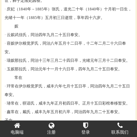
世，葬于
定陵
妃园寝。
·
庆妃
（
1840
年
－1885年）张氏，
道光
二十年（
1840
年
）十月初一日生，
光绪
十一年（1885年）五月初三日逝世，享年四十六岁。
嫔
·
云嫔
武佳氏，同治四年九月二十五日奉安。
·
容嫔
伊尔根觉罗氏，同治八年五月十二日卒，十二年二月二十六日奉
安。
·
璹嫔
那拉氏，同治十三年三月二十四日卒，光绪元年三月十二日奉安。
·
玉嫔
那拉氏，同治元年十一月十六日卒，四年九月二十五日奉安。
常在
·
玶常在
伊尔根觉罗氏，咸丰六年七月十五日卒，同治四年九月二十五日
奉安。
·
瑃常在
，暝谙氏，咸丰九年正月初四日卒。正月十五日彩棺奉移暂安。
·
鑫常在
，戴氏，咸丰九年五月初六卒，同治四年九月二十五奉安。
子女
· 长女
荣安固伦公主
，咸丰五年（1855年）五月生，同治十三年（1874）
电脑端
注册
登录
联系我们