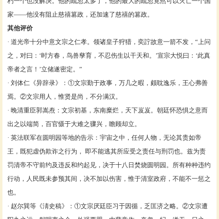
朽一个也没解决。他的疏忽太多了，他的最大的疏忽竟然可以灭亡一个国
家——他没有阻止慈禧篡政，还加速了慈禧的篡政。
其他评价
· 道光帝十分中意文宗之仁孝。领诸皇子狩猎，奕詝故意一箭不发，“上问
之，对曰：‘时方春，鸟兽孳育，不忍伤生以干天和。’宣宗大悦曰：‘此真
帝者之言！’立储遂密定。”
·
刘体仁
《
异辞录
》：
①文宗勤于政事，万几之暇，颇耽逸乐，王心弗善
焉。②文宗用人，惟贤是尚，不分满汉。
· 晚清重臣
郭嵩焘
：文宗初基，东南糜烂，天下岌岌。朝廷怀恐惧之意而
出之以端简，百官慑于大难之骤兴，瞻顾却立。
· 英法联军在圆明园等地的告示：宇宙之中，任何人物，无论其贵如帝
王，既犯虚伪欺诈之行为， 即不能逃其所应受之责任与刑罚也。兹为责
罚清帝不守前约及违反和约起见，决于十八日焚烧圆明园。所有种种违约
行动，人民既未参预其间，决不加以伤害，惟于清室政府，不能不一惩之
也。
·
赵尔巽
等《
淸史稿
》：
①文宗厌廷臣习于因循，乏匡济之略。②文宗遭