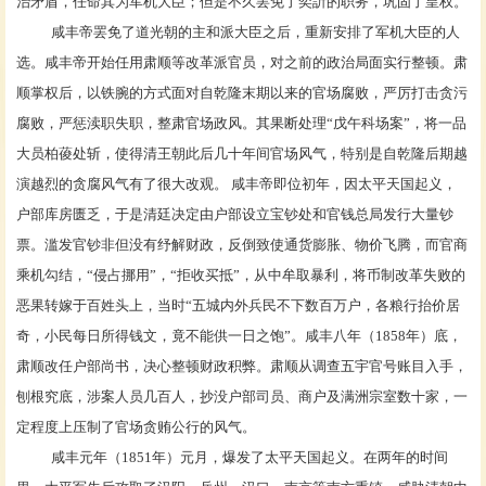
治矛盾，任命其为
军机大臣
；但是不久罢免了奕訢的职务，巩固了皇权。
咸丰帝罢免了道光朝的主和派大臣之后，重新安排了军机大臣的人
选。咸丰帝开始任用
肃顺
等改革派官员，对之前的政治局面实行整顿。肃
顺掌权后，以铁腕的方式面对自
乾隆
末期以来的官场腐败，严厉打击贪污
腐败，严惩渎职失职，整肃官场政风。其果断处理“
戊午科场案
”，将一品
大员
柏葰
处斩，使得
清王朝
此后几十年间官场风气，特别是自
乾隆
后期越
演越烈的贪腐风气有了很大改观。 咸丰帝即位初年，因
太平天国起义
，
户部
库房匮乏，于是清廷决定由户部设立宝钞处和官钱总局发行大量
钞
票
。滥发官钞非但没有纾解财政，反倒致使
通货膨胀
、物价飞腾，而官商
乘机勾结，“侵占挪用”，“拒收买抵”，从中牟取暴利，将币制改革失败的
恶果转嫁于百姓头上，当时“五城内外兵民不下数百万户，各粮行抬价居
奇，小民每日所得钱文，竟不能供一日之饱”。咸丰八年（1858年）底，
肃顺
改任
户部尚书
，决心整顿财政积弊。肃顺从调查
五宇官号
账目入手，
刨根究底，涉案人员几百人，抄没户部司员、商户及满洲宗室数十家，一
定程度上压制了官场贪贿公行的风气。
咸丰元年（1851年）元月，爆发了
太平天国起义
。在两年的时间