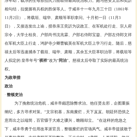
淳
年幼，载淳的生母
那拉氏
力图取得最高统治权力。她与
慈安太后
和奕訢
相勾结，拉拢握有兵权的
胜保
等人。于咸丰十一年九月三十日（1861年
11月2日），将
载垣
、
端华
、肃顺等革职拿问。十月初一日（11月3
日），又接连发出上谕，授恭亲王奕訢为
议政王
、在军机处行走、宗人府
宗令，大学士
桂良
、户部尚书
沈兆霖
、户部右侍郎
宝鋆
、户部左侍郎文祥
在
军机大臣上行走
，鸿胪寺少卿曹毓英在军机大臣上学习行走。随后，慈
禧太后等迅速捕杀了载垣、端华、肃顺，其余五大臣革职治罪，将载垣等
人拟定的 皇帝年号“
祺祥
”改为“
同治
”。
慈禧太后
夺取了实际的最高统治
权。
为政举措
政治
·
整顿吏治
为了挽救统治危机，咸丰帝颇思除弊求治。他任贤去邪，企图重振
纲纪，多方寻求对策。“文宗初基，东南糜烂，天下岌岌。朝廷怀恐惧之
意而出之以端简，百官慑于大难之骤兴，瞻顾却立。 ”在这样的危急之
下，咸丰帝勇于任用改革派官员，整顿糜烂的官场风气。咸丰帝提拔敢于