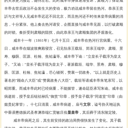
的关系更为接近，随侍左右。此时咸丰帝身体逐渐变坏，肃顺为了保证咸
丰帝去世后政治不会发生大的变动，极力劝说咸丰帝留在热河。恭亲王奕
訢与
文祥
等人见咸丰帝迟迟不回北京，而且热河还不时传来皇帝病重的消
息，十分紧张。他上奏去热河请安，企图直接与咸丰帝见面，以打破肃顺
的封锁。奏折受到肃顺的阻扰，由此恭亲王与
肃顺
集团的矛盾激化。
咸丰十一年（1861年）七月十五日，咸丰帝在热河行宫病重。十六
日，咸丰帝在
烟波致爽殿
寝宫，召见
怡亲王
载垣
、
郑亲王
端华
、
肃顺
、
景
寿
、
穆荫
、
匡源
、
杜翰
、
焦祐瀛
等。咸丰帝下谕：“立皇长子
载淳
为皇太
子。”又谕：“皇长子载淳现为皇太子，著派载垣、端华、景寿、肃顺、穆
荫、匡源、杜翰、焦祐瀛，尽心辅弼，赞襄一切政务。”以上就是历史上
著名的“
顾命八大臣
”或“赞襄政务八大臣”。载垣等请咸丰帝朱笔亲写，以
昭郑重。而咸丰帝此时已经病重，不能握管，遂命廷臣承写朱谕。咸丰在
病逝前，授予皇后钮祜禄氏“御赏”印章，授予皇子载淳“
同道堂
”印章（由
懿贵妃掌管）。十七日清晨，咸丰帝病逝 。庙号
文宗
，谥号协天翊运执
中垂谟懋德振武圣孝渊恭端仁宽敏庄俭
显皇帝
，其后葬于清东陵
定陵
。
咸丰帝病死之后，其生前安排的政治局势很快发生了变化。其子
载