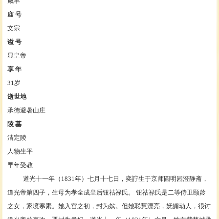
咸丰
庙
号
文宗
谥
号
显皇帝
享
年
31岁
逝世地
承德避暑山庄
陵
墓
清定陵
人物生平
早年受教
道光
十一年（1831年）七月十七日，奕詝生于京师
圆明园
澄静斋，
道光帝第四子，生母为
孝全成皇后
钮祜禄氏
。 钮祜禄氏是二等侍卫颐龄
之女，家境寒素。她入宫之初，封为嫔。但她聪慧漂亮，妩媚动人，很讨