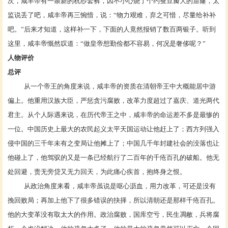
次，咸丰帝有一条新的杭纱套裤，因不小心烧了个约蚕豆瓣大的窟窿，太
监说丢了吧，咸丰帝再三惋惜，说：“物力艰难，弃之可惜，尽量给补补
吧。”后来才知道，这样补一下，下面的人竟然报销了数百两银子。听到
这里，咸丰帝慨然叹道：“做皇帝想勤俭都不容易，何况是奢侈呢？”
人物评价
总评
从一个帝王的角度来说，咸丰帝的资质在清朝帝王中大概能居中游
偏上。他重用汉族大臣，严惩贪污腐败，改革力度超过了嘉庆、道光两代
君主。从个人际遇来说，在历代帝王之中，咸丰帝的命运差不多是最惨的
一位。
中国历史
上最大的农民起义
太平天国运动
让他赶上了；西方列强入
侵中国的三千年未有之变局让他摊上了；中国几千年
封建社会
的没落也让
他碰上了，他驾驭的又是一条已经航行了二百年的千疮百孔的破船。他无
处回避，责无旁贷又无力回天，为此痛心疾首，抱终身之恨。
从政治角度来看，咸丰帝虽说是呕心沥血，用力改革，可还是没有
挽回败局；再加上他下了很多错误的抉择，所以清朝还是那样千疮百孔。
他的大变革没有取太大的作用。政治腐败，国库空亏，民生凋敝，兵将腐