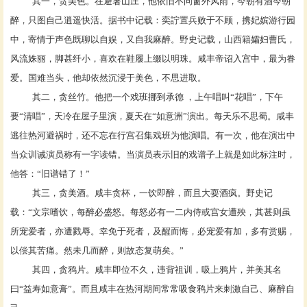
其一，贪美色。在
避暑山庄
，他依旧不问窗外风雨，今朝有酒今朝
醉，只图自己逍遥快活。据书中记载：奕詝置兵败于不顾，携妃嫔游行园
中，寄情于声色既聊以自娱，又自我麻醉。野史记载，山西籍孀妇曹氏，
风流姝丽，脚甚纤小，喜欢在鞋履上缀以明珠。咸丰帝诏入宫中，最为眷
爱。国难当头，他却依然沉浸于美色，不思进取。
其二，贪丝竹。他把一个戏班挪到承德
，上午唱叫“花唱”，下午
要“清唱”，天冷在屋子里演，夏天在“如意洲”演出。每天乐不思蜀。咸丰
逃往
热河
避祸时，还不忘在行宫召集戏班为他演唱。有一次，他在演出中
当众训诫演员称有一字读错。当演员表示旧的戏谱子上就是如此标注时，
他答：“旧谱错了！”
其三，贪美酒。咸丰贪杯，一饮即醉，而且大耍酒疯。野史记
载：“文宗嗜饮，每醉必盛怒。每怒必有一二内侍或宫女遭殃，其甚则虽
所宠爱者，亦遭戮辱。幸免于死者，及醒而悔，必宠爱有加，多有赏赐，
以偿其苦痛。然未几而醉，则故态复萌矣。”
其四，贪鸦片。咸丰即位不久，违背祖训，吸上鸦片，并美其名
曰“益寿如意膏”。而且咸丰在热河期间常常吸食鸦片来刺激自己、麻醉自