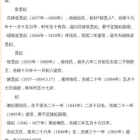
陵。
皇贵妃
·
庄静皇贵妃
（1837年—1890年），
他他拉氏
，初封
“
丽贵人
”
。
光绪
十六
年十一月十五日卒，时年五十有四，谥曰庄静皇贵妃。葬于
定陵妃园寝
。
·
端恪皇贵妃
（1844年－1910年）
佟佳氏
，宣统二年逝世，谥号为
端恪皇
贵妃
。
贵妃
·
玫贵妃
（1835年－1890年），徐佳氏，咸丰八年二月初五生皇二子
悯郡
王
，
光绪
十六年十一月初八逝世。
·
婉贵妃
（1837—1894.5.17），
索绰络氏
，
光绪
二十年（1894年）五月十
七日崩逝，终年约五十七岁。
妃
·
璷妃
那拉氏，生于
道光
二十一年（1841年）二月十日生。
光绪
二十一年
（1895年）逝世，葬于
定陵
妃园寝。
·
禧妃
（
1842－
1877年）察哈喇氏，
光绪
三年五月十六日卒。
·
吉妃
王氏，
道光
二十六年（1846年）生，
光绪
三十一年（1905年）逝