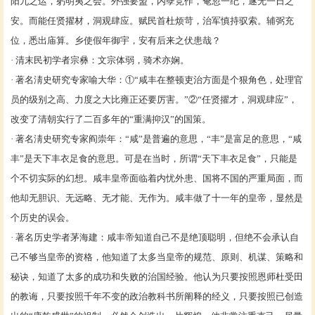
阳九之运，躬明夷之会。外强要盟，内孽竞作，奄忽一纪，遂无一日之
安。而能任贤擢材，洞观肆应。赋民首杜烦苛，治军慎持驭索。辅弼充
位，悉出庙算。乡使假年御宇，安有后来之伏患哉？
· 清末民初学者
宗彝
：文宗体弱，骑术亦娴。
· 著名淸史研究专家
喻大华
：
①
“咸丰在整顿吏治方面是个狠角色，处理官
员的级别之高、力度之大比雍正还要厉害。”②“任贤擢才，洞观肆应”，
改变了清朝实行了二百多年的“重满抑汉”的国策。
· 著名淸史研究专家
阎崇年
：“咸”是普遍的意思，“丰”是富足的意思，“咸
丰”是天下丰衣足食的意思。可是在当时，所谓“天下丰衣足食”，只能是
个不切实际的幻想。咸丰皇帝面临着内忧外患、国将不国的严重局面，而
他却无胆识、无远略、无才能、无作为。咸丰做了十一年的皇帝，显然是
个历史的误会。
· 著名历史学者
茅海建
：咸丰帝知道自己不是绝顶聪明，但绝不会承认自
己不够当皇帝的资格，他知道了太多当皇帝的规范、原则、机谋、策略和
秘诀，知道了太多的成功和失败的治国经验。他认为只要按照恩师杜受田
的教诲，只要按照千年不变的政治教科书所阐释的经义，只要按照已创造