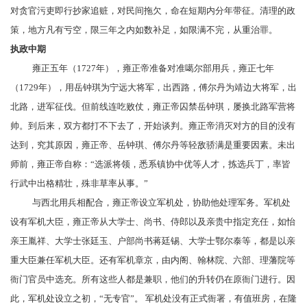
对贪官污吏即行抄家追赃，对民间拖欠，命在短期内分年带征。清理的政
策，地方凡有亏空，限三年之内如数补足，如限满不完，从重治罪。
执政中期
雍正五年（1727年），雍正帝准备对
准噶尔部
用兵，雍正七年
（1729年），用
岳钟琪
为宁远大将军，出西路，
傅尔丹
为靖边大将军，出
北路，进军征伐。但前线连吃败仗，雍正帝囚禁岳钟琪，屡换北路军营将
帅。到后来，双方都打不下去了，开始谈判。雍正帝消灭对方的目的没有
达到，究其原因，雍正帝、岳钟琪、傅尔丹等轻敌骄满是重要因素。未出
师前，雍正帝自称：“选派将领，悉系镇协中优等人才，拣选兵丁，率皆
行武中出格精壮，殊非草率从事。”
与
西北
用兵相配合，雍正帝设立
军机处
，协助他处理军务。军机处
设有
军机大臣
，雍正帝从
大学士
、尚书、
侍郎
以及亲贵中指定充任，如怡
亲王胤祥、大学士
张廷玉
、户部尚书
蒋廷锡
、大学士
鄂尔泰
等，都是以亲
重大臣兼任军机大臣。还有
军机章京
，由内阁、翰林院、六部、
理藩院
等
衙门官员中选充。所有这些人都是兼职，他们的升转仍在原衙门进行。因
此，军机处设立之初，“无专官”。 军机处没有正式衙署，有值班房，在隆