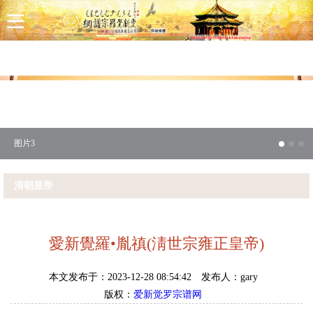
首页
八旗介绍
宗谱新闻
宗谱查询
联系我们
图片1
清朝皇帝
愛新覺羅•胤禛(淸世宗雍正皇帝)
本文发布于：2023-12-28 08:54:42
发布人：gary
版权：
爱新觉罗宗谱网