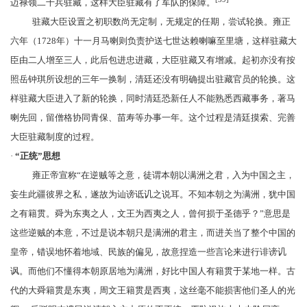
迈禄领二千兵驻藏，这样大臣驻藏有了军队的保障。
驻藏大臣设置之初职数尚无定制，无规定的任期，尝试轮换。雍正
六年（1728年）十一月马喇则负责护送七世
达赖喇嘛
至里塘，这样驻藏大
臣由二人增至三人，此后包进忠进藏，大臣驻藏又有增减。起初亦没有按
照岳钟琪所设想的三年一换制，清廷还没有明确提出驻藏官员的轮换。这
样驻藏大臣进入了新的轮换，同时清廷恐新任人不能熟悉西藏事务，著马
喇先回，留僧格协同青保、苗寿等办事一年。这个过程是清廷摸索、完善
大臣驻藏制度的过程。
·
“
正统
”
思想
雍正帝宣称“在逆贼等之意，徒谓本朝以满洲之君，入为中国之主，
妄生此疆彼界之私，遂故为讪谤诋讥之说耳。不知本朝之为
满洲
，犹中国
之有籍贯。
舜
为
东夷
之人，
文王
为
西夷
之人，曾何损于圣德乎？”意思是
这些逆贼的本意，不过是说本朝只是满洲的君主，而进关当了整个中国的
皇帝，错误地怀着地域、民族的偏见，故意捏造一些言论来进行诽谤讥
讽。而他们不懂得本朝原居地为满洲，好比中国人有籍贯于某地一样。古
代的大舜籍贯是东夷，
周文王
籍贯是西夷，这丝毫不能损害他们圣人的光