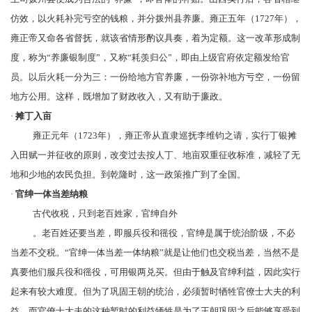
仿效，以火耗补完亏空的钱粮，并分拨州县养廉。雍正五年（1727年），
雍正帝又命各省督抚，就该省情形酌议具奏，着为定额。这一改革形成制
度，称为“
养廉银制度
”，又称“
耗羡归公
”，即由上级官府依定额发给官
员。以后火耗一分为三：一份给地方官
养廉
，一份弥补地方亏空，一份留
地方公用。这样，既增加了财政收入，又有助于廉政。
·
摊丁入亩
雍正元年（1723年），雍正帝从
直隶
巡抚
李维钧
之请，实行丁银摊
入田赋一并征收的原则，改变过去按人丁、地亩双重征收标准，减轻了无
地和少地的农民负担。到
乾隆
时，这一政策推广到了全国。
·
官绅一体当差纳粮
古代收税，只到老百姓家，官绅自外
。老百姓还要当差，即服兵役和徭役，官绅是属于统治阶级，不必
当差不交税。“官绅一体当差一体纳粮”就是让他们也交税当差，当然不是
真要他们服兵役和徭役，可用银两兑买。但由于触及官绅利益，因此实行
起来有较大难度。但为了巩固王朝的统治，必须暂时牺牲官僚士大夫的利
益，而官僚士大夫的这种暂时的利益牺牲是为了王朝巩固之后能够享受到