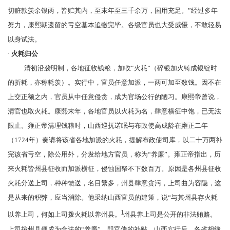
切赃款羡余银两，皆贮其内，至末年至三千余万，国用充足。”经过多年
努力，康熙朝遗留的亏空基本追缴完毕。各级官员也大受威慑，不敢轻易
以身试法。
·
火耗归公
清初沿袭明制，各地征收钱粮，加收“
火耗
”（碎银加火铸成银锭时
的折耗，亦称
耗羡
）。实行中，官员任意加派，一两可加至数钱。因不在
上交正额之内，官员从中任意侵贪，成为官场公行的陋习。康熙帝曾说，
清官也取火耗。康熙末年，各地官员以火耗为名，肆意横征中饱，已无法
限止。雍正帝清理钱粮时，山西巡抚诺眠与布政使
高成龄
在雍正二年
（1724年）奏请将该省各地加派的火耗，提解布政使司库，以二十万两补
完该省亏空，除公用外，分发给地方官员，称为“
养廉
”。雍正帝指出，历
来火耗皆州县征收而加派横征，侵蚀国帑不下数百万。原因是各州县征收
火耗分送上司，种种馈送，名目繁多，州县肆意贪污，上司曲为容隐，这
是从来的积弊，应当消除。他采纳山西官员的建策，说“与其州县存火耗
]
以养上司，何如上司拨火耗以养州县。
州县养上司是公开的非法贿赂。
上司拨州县便成为合法的“养廉”，即官俸的补贴。山西实行后，各省相继