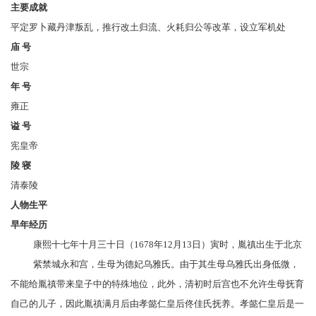
主要成就
平定罗卜藏丹津叛乱，推行改土归流、火耗归公等改革，设立军机处
庙
号
世宗
年
号
雍正
谥
号
宪皇帝
陵
寝
清泰陵
人物生平
早年经历
康熙
十七年十月三十日（1678年12月13日）寅时，胤禛出生于北京
紫禁城
永和宫
，生母为
德妃乌雅氏
。由于其生母乌雅氏出身低微，
不能给胤禛带来皇子中的特殊地位，此外，清初时后宫也不允许生母抚育
自己的儿子，因此胤禛满月后由
孝懿仁皇后
佟佳氏抚养。孝懿仁皇后是一