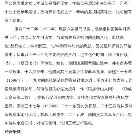
等公
佟国维
之女，
孝诚仁皇后
的侄女，孝懿仁皇后没有生过皇子，只有一
个公主还早年殇逝，故而养育德嫔之子，年幼的胤禛因其尊贵，很可能有
意巴结她。
康熙二十二年（1683年）胤禛六岁进
尚书房
，胤禛跟从
张英
学习四
书五经，向
徐元梦
学习满文。与胤禛关系最密切的是
顾八代
，胤禛说
他“品行端方，学术醇正。”少年和青年时代的胤禛，受父皇和师傅的严格
管束，从事以四书五经为主要内容的学习，也在这个时期，作《春日读
书》、《夏日读书》等诗歌。稍长，便跟随康熙帝四出
巡幸
，并奉命办理
一些政事。十六岁那年，他陪同其三兄
胤祉
往祭
曲阜孔庙
。康熙三十五年
（1696年），十九岁的胤禛随从康熙帝征讨
噶尔丹
，掌管
正红旗
大营，此
役胤禛没有参加，然而他很关心这次战斗，作《狼居胥山大阅》、《功成
回銮恭颂二首》 ，赞扬乃父用兵的功业。又往
遵化
暂安奉殿祭祀
孝庄文
皇后
。康熙三十七年（1698年）二十一岁受封为
贝勒
。二十三岁侍从康熙
帝视察
永定河
工地，检验工程质量。二十五岁，随同父皇巡幸
五台山
，次
年侍从南巡
江浙
，对
治理黄河
、
淮河
工程进行验收。
经营争储