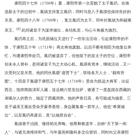
康熙四十七年（1708年）夏，康熙帝第一次
罢黜
了太子
胤礽
。在推
选新太子的过程中，胤禛支持复立
胤礽
，同时与皇八子
胤禩
也保持良好的
关系。康熙四十八年（1709年），复立胤礽为太子。同年封胤禛为
和硕雍
[8]
亲王
。
此间诸皇子为谋求储位，各结私党，勾心斗角极为激烈。
胤礽
再立后，为巩固储位又进行了一些非法活动，引起
康熙帝
的不
快，于康熙五十年（1711年）再次将他废黜。以后不断有朝臣为他复位奔
忙，均遭康熙帝处罚。
胤礽
被遗弃了，但他留下的
皇太子
的空位，康熙帝
却未令人替补，惹得诸皇子为之大动心机。
胤禩
有资本，继续活动，又一
次受到父皇斥责。他的同伙胤禵“虚贤下士”，联络各方人士，“颇有所
图”。十四皇子
胤禵
于康熙五十七年（1718年）受命为
抚远大将军
，出征
西北，指挥两路清军入藏，送
达赖六世
至拉萨，驱逐了一度盘踞在西藏的
准噶尔人的势力，稳定了西藏局势。他的声誉日高，有可能成为储君。三
皇子诚亲王
胤祉
受命开蒙养斋馆，身边聚集着一群学人。他也“希冀储
位”，以至胤礽再废后，竟“以储君自命” 。
胤禛善于治国、懂得
韬光养晦
。他尊释教道学，自称“天下第一闲
人”，与诸兄弟维持和气，与
年羹尧
和
隆科多
交往密切，同时向父亲康熙