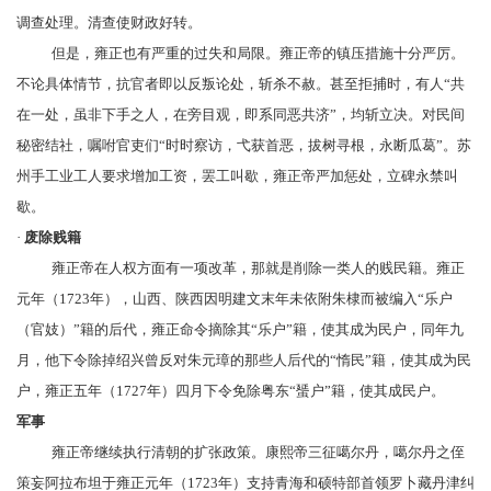
调查处理。清查使财政好转。
但是，雍正也有严重的过失和局限。雍正帝的镇压措施十分严厉。
不论具体情节，抗官者即以反叛论处，斩杀不赦。甚至拒捕时，有人“共
在一处，虽非下手之人，在旁目观，即系同恶共济”，均斩立决。对民间
秘密结社，嘱咐官吏们“时时察访，弋获首恶，拔树寻根，永断瓜葛”。苏
州手工业工人要求增加工资，罢工叫歇，雍正帝严加惩处，立碑永禁叫
歇。
·
废除
贱籍
雍正帝在人权方面有一项改革，那就是削除一类人的
贱民
籍。雍正
元年（1723年），
山西
、
陕西
因明建文末年未依附
朱棣
而被编入“
乐户
（官妓）”籍的后代，雍正命令摘除其“乐户”籍，使其成为民户，同年九
月，他下令除掉绍兴曾反对
朱元璋
的那些人后代的“惰民”籍，使其成为民
户，雍正五年（1727年）四月下令免除粤东“
蜑户
”籍，使其成民户。
军事
雍正帝继续执行清朝的扩张政策。康熙帝
三征噶尔丹
，噶尔丹之侄
策妄阿拉布坦
于雍正元年（1723年）支持
青海
和硕特部
首领
罗卜藏丹津
纠