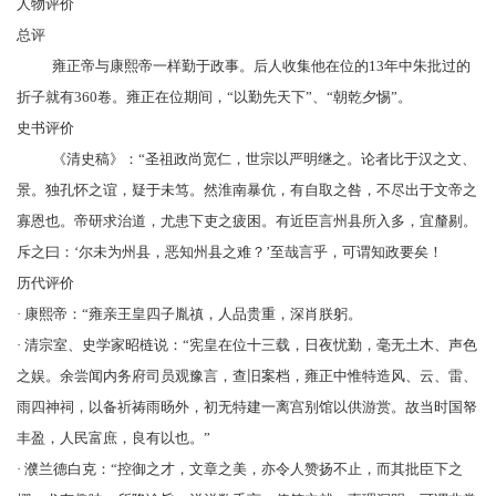
人物评价
总评
雍正帝与康熙帝一样勤于政事。后人收集他在位的13年中朱批过的
折子就有360卷。雍正在位期间，“以勤先天下”、“朝乾夕惕”。
史书评价
《清史稿》：“圣祖政尚宽仁，世宗以严明继之。论者比于汉之文、
景。独孔怀之谊，疑于未笃。然淮南暴伉，有自取之咎，不尽出于文帝之
寡恩也。帝研求治道，尤患下吏之疲困。有近臣言州县所入多，宜釐剔。
斥之曰：‘尔未为州县，恶知州县之难？’至哉言乎，可谓知政要矣！
历代评价
· 康熙帝：“雍亲王皇四子胤禛，人品贵重，深肖朕躬。
· 清宗室、史学家
昭梿
说：“宪皇在位十三载，日夜忧勤，毫无土木、声色
之娱。余尝闻内务府司员观豫言，查旧案档，雍正中惟特造风、云、雷、
雨四神祠，以备祈祷雨旸外，初无特建一离宫别馆以供游赏。故当时国帑
丰盈，人民富庶，良有以也。”
· 濮兰德白克：“控御之才，文章之美，亦令人赞扬不止，而其批臣下之