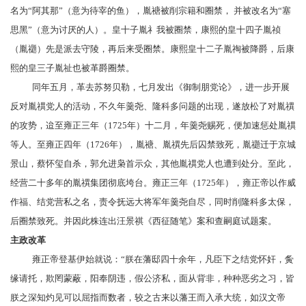
名为“
阿其那
”（意为待宰的鱼），胤禟被削宗籍和圈禁， 并被改名为“
塞
思黑
”（意为讨厌的人）。皇十子胤礻我被圈禁，康熙的皇十四子胤祯
（胤禵）先是派去守陵，再后来受圈禁。康熙皇十二子
胤祹
被降爵，后康
熙的皇三子
胤祉
也被革爵圈禁。
同年五月，革去苏努贝勒，七月发出《御制
朋党论
》，进一步开展
反对胤禩党人的活动，不久
年羹尧
、
隆科多
问题的出现，遂放松了对胤禩
的攻势，迨至雍正三年（1725年）十二月，年羹尧赐死，便加速惩处胤禩
等人。至雍正四年（1726年），
胤禟
、胤禩先后囚禁致死，胤禵迁于京城
景山
，蔡怀玺自杀，郭允进枭首示众，其他胤禩党人也遭到处分。至此，
经营二十多年的胤禩集团彻底垮台。雍正三年（1725年），雍正帝以作威
作福、结党营私之名，责令抚远大将军
年羹尧
自尽，同时削
隆科多
太保，
后圈禁致死。并因此株连出
汪景祺
《西征随笔》案和
查嗣庭
试题案。
主政改革
雍正帝登基伊始就说：“朕在
藩邸
四十余年，凡臣下之结党怀奸，夤
缘请托，欺罔蒙蔽，阳奉阴违，假公济私，面从背非，种种恶劣之习，皆
朕之深知灼见可以屈指而数者，较之古来以藩王而入承大统，如
汉文帝