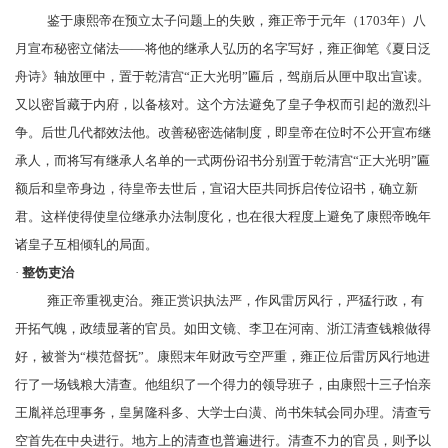
鉴于康熙帝在预立太子问题上的失败，雍正帝于元年（1703年）八
月宣布
秘密立储法
——将他的继承人弘历的名字写好，雍正御笔《夏日泛
舟诗》轴放匣中，置于
乾清宫
“
正大光明
”匾后，驾崩后从匣中取出宣读。
又以
密旨
藏于
内府
，以备核对。这个方法避免了皇子争权而引起的激烈斗
争。后世几代都效法他。改善秘密选储制度，即皇帝在位时不公开宣布继
承人，而将写有继承人名单的一式两份诏书分别置于乾清宫“正大光明”匾
额后和皇帝身边，待皇帝去世后，宣诏大臣共同拆启传位诏书，确立新
君。这样使得使皇位继承办法制度化，也在很大程度上避免了康熙帝晚年
诸皇子互相倾轧的局面。
·
整饬吏治
雍正帝重视
吏治
。雍正赏识执法严，作风雷厉风行，严猛行政，有
开拓气魄，政绩显著的官员。如
田文镜
、
李卫
在河南、浙江清查钱粮做得
好，被誉为“模范督抚”。康熙末年财政亏空严重，雍正位后雷厉风行地进
行了一场钱粮大清查。他组织了一个得力的领导班子，由康熙十三子怡亲
王胤祥总理事务，皇舅隆科多、大学士
白潢
、尚书
朱轼
会同办理。清查亏
空首先在中央进行。地方上的清查也普遍进行。清查不力的官员，则予以