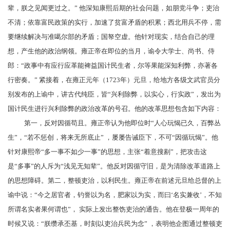
辈，朕之见闻更过之。” 他深知康熙后期的社会问题，如朋党斗争；吏治
不清；依靠富民政策的实行，加速了贫富矛盾的积累；西北用兵不停，需
要继续解决与
准噶尔部
的矛盾；国帑空虚。他针对现实，结合自己的理
想，产生他的政治纲领。雍正帝在即位的当月，谕令大学士、
尚书
、
侍
郎
：“政事中有应行应革能
裨益
国计民生者，尔等果能深知利弊，亦著各
行
密奏
。” 紧接着，在雍正元年（1723年）元旦，给地方各级文武官员分
别发布的上谕中，讲古代纯臣，皆“兴利除弊，以实心，行实政”，发出为
国计民生进行兴利除弊的政治改革的号召。他的改革思想包含如下内容：
第一，反对
因循苟且
。雍正帝认为他即位时“人心玩愒已久，百弊丛
生”，“若不惩创，将来无所底止” ，屡屡告诫臣下，不可“因循玩愒”。他
针对康熙帝“
多一事不如少一事
”的思想，主张“着意搜剔”，把攻击这
是“多事”的人斥为“浅见无知辈”。他反对因循守旧，是为清除改革道路上
的思想障碍。第二，整顿吏治，以利民生。雍正帝在前述元旦给
总督
的上
谕中说：“今之居官者，钓誉以为名，肥家以为实，而曰‘名实兼收’，不知
所谓名实者果何谓也”， 实际上发出整饬吏治的通告。他在登极一周年的
时候又说：“朕缵承丕基，时刻以吏治兵民为念” ，表明他企图通过整顿吏