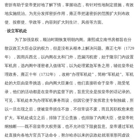
密折有助于皇帝更好地了解下情，掌握动态，有针对性地制定措施，有效
地实施统治。为充分发挥密折作用，雍正帝把递密折的范围扩大到布政
使、
按察使
、学政等，内容则扩大到生计、风俗等方面。
·
设立
军机处
为了加强皇权，顺治时期恢复
明朝内阁
。康熙成立
南书房
都旨在分
散
议政王大臣会议
的权力，但是没有从根本上解决问题。雍正七年（1729
年），因用兵西北，以内阁在
太和门
外，恐漏泻机密，始于
隆宗门
内设置
军机房，选内阁中谨密者入值缮写，以为处理紧急军务之用，辅佐皇帝处
理政务。雍正十年（1732年），改称“办理军机处”，简称“军机处”。军机
处的大臣由皇帝挑选，由内阁大臣兼任，他们直接听命于皇帝，跪受笔
录，他们的活动都是在皇帝的监督下的，旨意完全是按皇帝的话记录的。
可见，军机处本为办理军机事务而设，但因它便于发挥君主专制独裁，所
以一旦出现之后，便被皇帝抓住不放，不但常设不废，而且其职权愈来愈
扩大。军机处成立之后，排除了王公贵族，也排除了内阁大臣，使皇帝
乾
纲独断
——既不容皇帝大权旁落，也不允许臣下阻挠旨意。皇帝通过军机
处直接向各地方官员下达命令，努尔哈赤以来的议政处就渐渐形同虚设