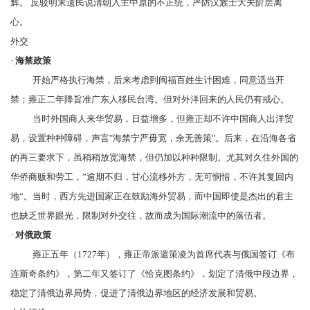
辉。 反驳明末遗民说清朝入主中原的不正统，严防汉族士大夫阶层离
心。
外交
·
海禁政策
开始严格执行
海禁
，后来考虑到闽福百姓生计困难，同意适当开
禁；雍正二年降旨准广东人移民台湾。但对外洋回来的人民仍有戒心。
当时外国商人来华贸易，日益增多，但雍正却不许中国商人出洋贸
易，设置种种障碍，声言"海禁宁严毋宽，余无善策"。后来，在沿海各省
的再三要求下，虽稍稍放宽海禁，但仍加以种种限制。尤其对久住外国的
华侨商贩和劳工，”逾期不归，甘心流移外方，无可悯惜，不许其复回内
地“。当时，西方先进国家正在鼓励海外贸易，而中国即使是杰出的君主
也缺乏世界眼光，限制对外交往，故而成为国际潮流中的
落伍者
。
·
对俄政策
雍正五年（1727年），雍正帝派遣
策凌
为首席代表与
俄国
签订《
布
连斯奇条约
》，第二年又签订了《
恰克图条约
》，划定了清俄中段边界，
稳定了清俄边界局势，促进了清俄边界地区的经济发展和贸易。