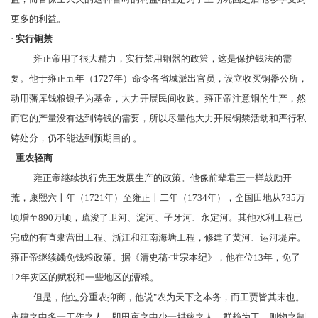
更多的利益。
·
实行铜禁
雍正帝用了很大精力，实行禁用铜器的政策，这是保护钱法的需
要。他于雍正五年（1727年）命令各省城派出官员，设立收买铜器公所，
动用藩库钱粮银子为基金，大力开展民间收购。雍正帝注意铜的生产，然
而它的产量没有达到铸钱的需要，所以尽量他大力开展铜禁活动和严行私
铸处分，仍不能达到预期目的 。
·
重农轻商
雍正帝继续执行先王发展生产的政策。他像前辈君王一样鼓励开
荒，康熙六十年（1721年）至雍正十二年（1734年），全国田地从735万
顷增至890万顷，疏浚了
卫河
、淀河、
子牙河
、
永定河
。其他水利工程已
完成的有直隶营田工程、浙江和江南海塘工程，修建了黄河、运河堤岸。
雍正帝继续蠲免钱粮政策。据《
清史稿
·世宗本纪》，他在位13年，免了
12年灾区的赋税和一些地区的漕粮。
但是，他过分
重农抑商
，他说"农为天下之本务，而工贾皆其末也。
市肆之中多一工作之人，即田亩之中少一耕稼之人。群趋为工，则物之制