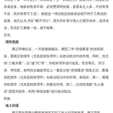
造者必多，物多则售卖不易，必至壅滞而价贱，是逐末之人多，不但有害
于农，而并有害于工也"。根据这一理论制定的政策必然不利于工商业的
发展。他又认为:开矿"断不可行"。因为开矿将引诱人们离开农本，追求末
业，而且矿工聚集一地，易于闹事。
文化
·
理学思想
雍正帝继位后，一方面遵循顺治、康熙二帝“崇儒重道”的传统国
策，重视正统儒学（尤其是
程朱理学
）在政治统治中的作用。同时，也主
张“三教并重”；以“诚”代“理”，对程朱理学进行改造。世宗尊孔、开日
讲、举经筵，表明其在施政理念上一遵其父祖“崇儒重道”国策之旧，重视
传统儒学（尤其是程朱理学）在政治统治中的作用。表现在：第一，重视
传统儒学（尤其是程朱理学）的教化作用。第二，以传统儒家“天人感
应”思想为指导，利用“神道设教”进行政治统治。
民族
·
改土归流
雍正帝在西南少数民族地区实行了
改土归流
的改革。雍正四年