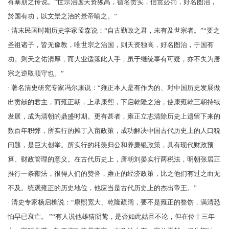
有暴崩之传说。”世宗治国天资独高，循名责实，信赏必罚，好名图治，
於国有功，以文景之治的景帝喻之。”
· 清末民国时期历史学家
孟森
说：“自古勤政之君，未有及世宗者。”“要之
圣祖诸子，皆无豫教，唯世宗之治国，则天资独高，好名图治，于国有
功。则天之佑清厚，而大业适落此人手，虽于继统事有可疑，亦不失为唐
宗之逆取顺守也。”
· 著名清史研究专家
冯尔康
说：“雍正本人是有作为的、对中国历史发展做
出贡献的君主，而雍正朝，上承康熙，下启乾隆之治，使康雍乾三朝持续
发展，成为清朝的鼎盛时期。更有甚者，雍正立志清除历史上遗留下来的
数百年积弊，所实行的摊丁入亩政策，成功解决中国古代历史上的人口税
问题，是巨大创举。所实行的耗羡归公和养廉银政策，具有现代财政预
算、财政管理的意义。在古代历史上，唐朝刘晏实行两税法，明朝张居正
推行一条鞭法，很得人们的赞誉，雍正的经济政策，比之他们有过之而无
不及。统观雍正的历史地位，他应当是古代历史上的杰出帝王。”
· 清史专家杨启樵说：“康熙宽大、乾隆疏阔，要不是雍正的整饬，满清恐
怕早已衰亡。 ”“有人说他雄猜阴鸷，是否如此姑且不论，但在位十三年