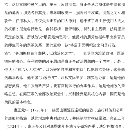
治，达到富国裕民的目的。第三，反对
朋党
。雍正帝从亲身体验中深知朋
党的危害：朋党各行其是，破坏朝政统一，损害君主权威。朋党之间互相
攻击，任用私人，不仅失去正常的用人原则，也干扰了君主行使用人去人
的
权柄
；朋党各抒政见，自我标榜，批评朝政，扰乱君主视听，妨碍坚持
既定的政策。所以他说“朋党最为恶习”。他反对的朋党包括
科甲
出身官员
的师生同年的宗派关系，因此宣称，欲“将唐宋元明积染之习尽行洗
涤”。“务期振数百年颓风，以端治化之本”。
表明他为澄清政治、医治
痼疾的决心。
兴利除弊
的改革思想是雍正帝政治思想的一个内容，此外，
他认为“有治人无治法”，以为好的君主和官吏就可以把政治办好，这是他
的基本观念。他主张“为政务实”，即从实际出发，踏实地办事，这是他的
思想灵魂。他主张施政严猛，要有
雷厉风行
的办事作风，这是他施政的策
略思想。在雍正帝的全部政治观念中，兴利除弊是其核心内容，因而是他
为政的基本特色。
雍正元年（1723年），接受山西巡抚
诺岷
的建议，施行
耗羡归公
和
养廉银
的措施，以此增加中央财政收入，并限制地方横征暴敛。雍正二年
（1724年），雍正帝又针对康熙末年各地亏空钱粮严重，决定严格清查，