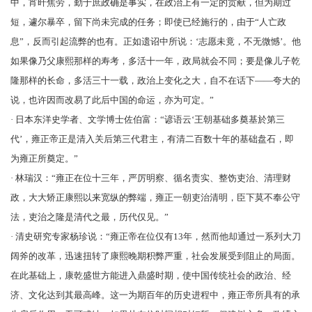
中，宵旰焦劳，勤于庶政确是事实，在政治上有一定的贡献，但为期过
短，遽尔暴卒，留下尚未完成的任务；即使已经施行的，由于“人亡政
息”，反而引起流弊的也有。正如遗诏中所说：‘志愿未竟，不无微憾’。他
如果像乃父康熙那样的寿考，多活十一年，政局就会不同；要是像儿子乾
隆那样的长命，多活三十一载，政治上变化之大，自不在话下——夸大的
说，也许因而改易了此后中国的命运，亦为可定。”
· 日本东洋史学者、文学博士
佐伯富
：“谚语云‘王朝基础多奠基於第三
代’，雍正帝正是清入关后第三代君主，有清二百数十年的基础盘石，即
为雍正所奠定。”
· 林瑞汉：“雍正在位十三年，严厉明察、循名责实、整饬吏治、清理财
政，大大矫正康熙以来宽纵的弊端，雍正一朝吏治清明，臣下莫不奉公守
法，吏治之隆是清代之最，历代仅见。”
· 清史研究专家
杨珍
说：“雍正帝在位仅有13年，然而他却通过一系列大刀
阔斧的改革，迅速扭转了康熙晚期积弊严重，社会发展受到阻止的局面。
在此基础上，康乾盛世方能进入鼎盛时期，使中国传统社会的政治、经
济、文化达到其最高峰。这一为期百年的历史进程中，雍正帝所具有的承