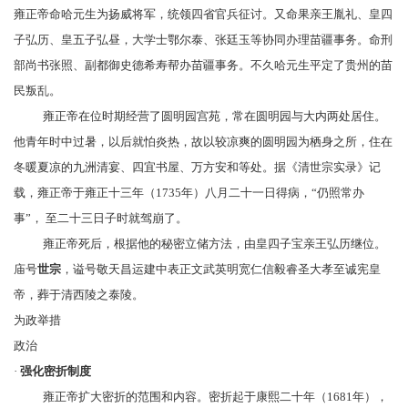
雍正帝命
哈元生
为扬威将军，统领四省官兵征讨。又命果亲王
胤礼
、皇四
子
弘历
、皇五子
弘昼
，大学士
鄂尔泰
、
张廷玉
等协同办理苗疆事务。命刑
部尚书
张照
、副都御史德希寿帮办苗疆事务。不久哈元生平定了贵州的苗
民叛乱。
雍正帝在位时期经营了
圆明园
宫苑，常在圆明园与
大内
两处居住。
他青年时中过暑，以后就怕炎热，故以较凉爽的圆明园为栖身之所，住在
冬暖夏凉的九洲清宴、
四宜书屋
、
万方安和
等处。据《清世宗实录》记
载，雍正帝于雍正十三年（1735年）八月二十一日得病，“仍照常办
事”， 至二十三日子时就驾崩了。
雍正帝死后，根据他的
秘密立储
方法，由皇四子宝亲王
弘历
继位。
庙号
世宗
，谥号敬天昌运建中表正文武英明宽仁信毅睿圣大孝至诚宪皇
帝，葬于
清西陵
之
泰陵
。
为政举措
政治
·
强化
密折制度
雍正帝扩大
密折
的范围和内容。密折起于康熙二十年（1681年），