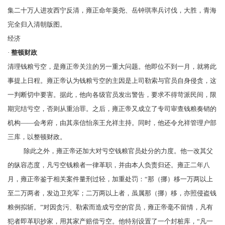
集二十万人进攻
西宁
反清，雍正命年羹尧、
岳钟琪
率兵讨伐，大胜，青海
完全归入清朝版图。
经济
·
整顿财政
清理钱粮亏空，是雍正帝关注的另一重大问题。他即位不到一月，就将此
事提上日程。雍正帝认为钱粮亏空的主因是上司勒索与官员自身侵贪，这
一判断切中要害。据此，他向各级官员发出警告，要求不得苛派民间，限
期完结亏空，否则从重治罪。之后，雍正帝又成立了专司审查钱粮奏销的
机构——
会考府
，由其亲信怡亲王允祥主持。同时，他还令允祥管理户部
三库，以整顿财政。
除此之外，雍正帝还加大对亏空钱粮官员处分的力度。他一改其父
的纵容态度，凡亏空钱粮者一律革职，并由本人负责归还。雍正二年八
月，雍正帝鉴于相关案件量刑过轻，加重处罚：“那（挪）移一万两以上
至二万两者，发边卫充军；二万两以上者，虽属那（挪）移，亦照侵盗钱
粮例拟斩。”对因贪污、勒索而造成亏空的官员，雍正帝毫不留情，凡有
犯者即革职抄家，用其家产赔偿亏空。他特别设置了一个封桩库，“凡一