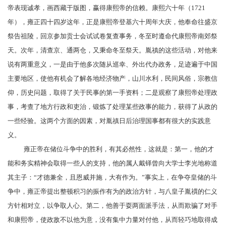
帝表现诚孝，画西藏于版图，赢得康熙帝的信赖。康熙六十年（1721
年），雍正四十四岁这年，正是康熙帝登基六十周年大庆，他奉命往
盛京
祭告
祖陵
，回京参加贡士会试试卷复查事务，冬至时遵命代康熙帝南郊祭
天。次年，清查京、通两仓，又秉命冬至祭天。胤禛的这些活动，对他来
说有两重意义，一是由于他多次随从巡幸、外出代办政务，足迹遍于中国
主要地区，使他有机会了解各地经济物产，山川水利，
民间风俗
，
宗教信
仰
，历史问题，取得了关于民事的第一手资料；二是观察了康熙帝处理政
事，考查了地方行政和
吏治
，锻炼了处理某些政事的能力，获得了从政的
一些经验。这两个方面的因素，对胤禛日后治理国事都有很大的实践意
义。
雍正帝在储位斗争中的胜利，有其必然性，这就是：第一，他的才
能和务实精神会取得一些人的支持，他的属人
戴铎
曾向大学士
李光地
称道
其主子：“才德兼全，且恩威并施，大有作为。”事实上，在争夺皇储的斗
争中，雍正帝提出整顿积习的振作有为的政治方针，与八皇子胤禩的仁义
方针相对立，以争取人心。第二，他善于耍两面派手法，从而欺骗了对手
和
康熙帝
，使政敌不以他为意，没有集中力量对付他，从而轻巧地取得成