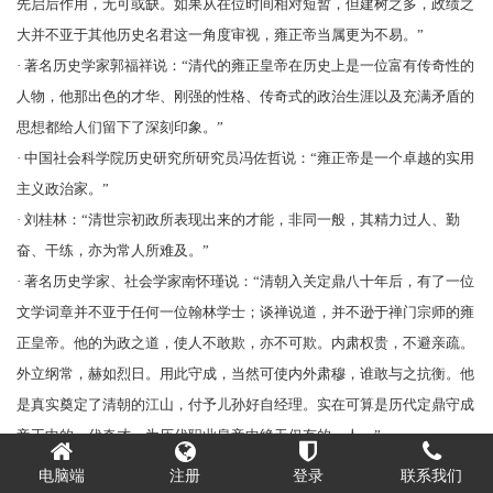
先启后作用，无可或缺。如果从在位时间相对短暂，但建树之多，政绩之
大并不亚于其他历史名君这一角度审视，雍正帝当属更为不易。”
· 著名历史学家
郭福祥
说：“清代的雍正皇帝在历史上是一位富有传奇性的
人物，他那出色的才华、刚强的性格、传奇式的政治生涯以及充满矛盾的
思想都给人们留下了深刻印象。”
· 中国社会科学院历史研究所研究员冯佐哲说：“雍正帝是一个卓越的实用
主义政治家。”
·
刘桂林
：“清世宗初政所表现出来的才能，非同一般，其精力过人、勤
奋、干练，亦为常人所难及。”
· 著名历史学家、社会学家
南怀瑾
说：“清朝入关定鼎八十年后，有了一位
文学词章并不亚于任何一位翰林学士；谈禅说道，并不逊于禅门宗师的雍
正皇帝。他的为政之道，使人不敢欺，亦不可欺。内肃权贵，不避亲疏。
外立纲常，赫如烈日。用此守成，当然可使内外肃穆，谁敢与之抗衡。他
是真实奠定了清朝的江山，付予儿孙好自经理。实在可算是历代定鼎守成
帝王中的一代奇才，为历代职业皇帝中绝无仅有的一人。”
· 著名历史学家
易中天
说：“他刻薄是真刻薄，但不寡恩；冷酷是真冷酷，
电脑端
注册
登录
联系我们