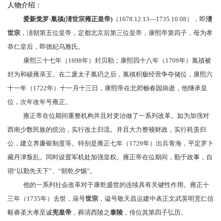
人物介绍：
爱新觉罗
·
胤禛
(
淸世宗雍正皇帝
)
（1678.12.13—1735.10.08），即
淸
世宗
，
淸朝
第五位皇帝，定都北京后第三位皇帝，
康熙帝
第四子，母为
孝
恭仁皇后
，即
德妃乌雅氏
。
康熙三十七年（1698年）封
贝勒
；康熙四十八年（1709年）胤禛被
封为
和硕雍亲王
。在二废太子
胤礽
之后，胤禛积极经营争夺储位，康熙六
十一年（1722年）十一月十三日，康熙帝在北郊
畅春园
病逝，他继承皇
位，次年改年号
雍正
。
雍正帝在位期间重整机构并且对吏治做了一系列改革。如为加强对
西南
少数民族
的统治，实行
改土归流
。并且大力整顿财政，实行
耗羡归
公
，建立
养廉银制度
等。特别是雍正七年（1729年）出兵
青海
，平定
罗卜
藏丹津叛乱
。同时设置
军机处
加强皇权。雍正帝在位期间，勤于政事，自
诩“以勤先天下”、“
朝乾夕惕
”。
他的一系列社会改革对于
康乾盛世
的连续具有关键性作用。雍正十
三年（1735年）去世，庙号
世宗
，谥号敬天昌运建中表正文武英明宽仁信
毅睿圣大孝至诚
宪皇帝
，葬
清西陵
之
泰陵
，传位其第四子
弘历
。