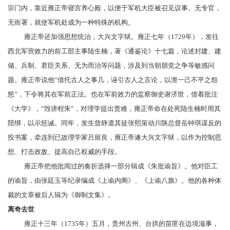
宗门内，靠近雍正帝寝宫
养心殿
，以便于军机大臣被召见议事。无专官，
无衙署，就使军机处成为一种特殊的机构。
雍正帝还加强思想统治，大兴文字狱。雍正七年（1729年），发往
西北军营效力的前工部主事
陆生楠
，著《通鉴论》十七篇，论述封建、建
储、兵制、君臣关系、无为而治等问题，涉及到当朝
朋党之争
等敏感问
题。雍正帝说他“借托古人之事几，诬引古人之言论，以泄一己不平之怨
怒”，下令将其在军前正法。也在军前效力的监察御史谢济世，借着批注
《大学》，“毁谤
程朱
”，对理学提出责难，雍正帝命在处死陆生楠时用其
陪绑，以示惩诫。同年，发生
曾静
遣其徒
张熙
策动
川陕总督
岳钟琪
谋反的
投书案，牵连到已故理学家
吕留良
，雍正帝遂大兴
文字狱
，以作为控制思
想、打击政敌、提高自己权威的手段。
雍正帝把他批阅过的奏折选择一部分辑成《
朱批谕旨
》。他对臣工
的谕旨，由
张廷玉
等纪录编成《上谕内阁》、《上谕八旗》。他的各种体
裁的文章被后人辑为《御制文集》。
离奇去世
雍正十三年（1735年）五月，
贵州
古州、台拱的苗匪在边境滋事，