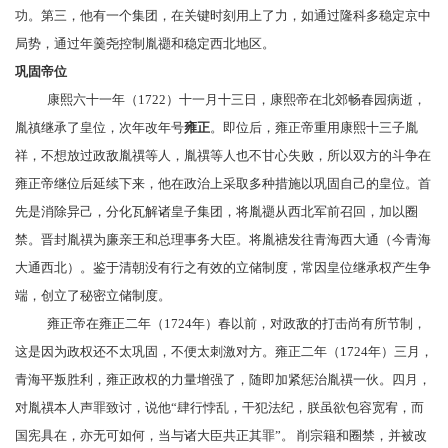
功。第三，他有一个集团，在关键时刻用上了力，如通过
隆科多
稳定京中
局势，通过
年羹尧
控制胤禵和稳定
西北地区
。
巩固帝位
康熙六十一年（1722）十一月十三日，康熙帝在北郊
畅春园
病逝，
胤禛继承了皇位，次年改年号
雍正
。即位后，雍正帝重用康熙十三子
胤
祥
，不想放过政敌
胤禩
等人，胤禩等人也不甘心失败，所以双方的斗争在
雍正帝继位后延续下来，他在政治上采取多种措施以巩固自己的皇位。首
先是消除异己，分化瓦解诸皇子集团，将
胤禵
从西北军前召回，加以圈
禁。晋封
胤禩
为
廉亲王
和总理事务大臣。将
胤禟
发往
青海
西大通（今青海
大通
西北）。鉴于清朝没有行之有效的立储制度，常因皇位继承权产生争
端，创立了
秘密立储
制度。
雍正帝在雍正二年（1724年）春以前，对政敌的打击尚有所节制，
这是因为政权还不太巩固，不便太刺激对方。雍正二年（1724年）三月，
青海
平叛胜利，雍正政权的力量增强了，随即加紧惩治胤禩一伙。四月，
对胤禩本人声罪致讨，说他“肆行悖乱，干犯法纪，朕虽欲包容宽宥，而
国宪具在，亦无可如何，当与诸大臣共正其罪”。 削
宗籍
和圈禁，并被改