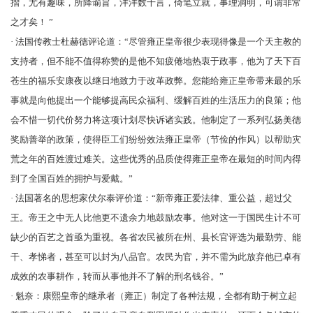
摺，尤有趣味，所降谕旨，洋洋数千言，倚笔立就，事理洞明，可谓非常
之才矣！ ”
· 法国传教士
杜赫德
评论道：“尽管雍正皇帝很少表现得像是一个天主教的
支持者，但不能不值得称赞的是他不知疲倦地热衷于政事，他为了天下百
苍生的福乐安康夜以继日地致力于改革政弊。您能给雍正皇帝带来最的乐
事就是向他提出一个能够提高民众福利、缓解百姓的生活压力的良策；他
会不惜一切代价努力将这项计划尽快诉诸实践。他制定了一系列弘扬美德
奖励善举的政策，使得臣工们纷纷效法雍正皇帝（节俭的作风）以帮助灾
荒之年的百姓渡过难关。这些优秀的品质使得雍正皇帝在最短的时间内得
到了全国百姓的拥护与爱戴。”
· 法国著名的思想家
伏尔泰
评价道：“新帝雍正爱法律、重公益，超过父
王。帝王之中无人比他更不遗余力地鼓励农事。他对这一于国民生计不可
缺少的百艺之首亟为重视。各省农民被所在州、县长官评选为最勤劳、能
干、孝悌者，甚至可以封为八品官。农民为官，并不需为此放弃他已卓有
成效的农事耕作，转而从事他并不了解的刑名钱谷。”
· 魁奈：康熙皇帝的继承者（雍正）制定了各种法规，全都有助于树立起