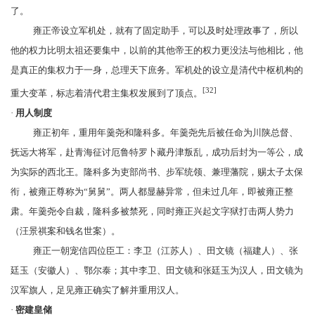
了。
雍正帝设立军机处，就有了固定助手，可以及时处理政事了，所以
他的权力比明太祖还要集中，以前的其他帝王的权力更没法与他相比，他
是真正的集权力于一身，总理天下庶务。军机处的设立是清代中枢机构的
[32]
重大变革，标志着清代君主集权发展到了顶点。
·
用人制度
雍正初年，重用
年羹尧
和
隆科多
。年羹尧先后被任命为
川陕总督
、
抚远大将军
，赴青海征讨厄鲁特罗卜藏丹津叛乱，成功后封为一等公，成
为实际的西北王。隆科多为吏部尚书、
步军统领
、兼
理藩院
，赐
太子太保
衔，被雍正尊称为“舅舅”。两人都显赫异常，但未过几年，即被雍正整
肃。年羹尧令自裁，隆科多被禁死，同时雍正兴起文字狱打击两人势力
（
汪景祺
案和
钱名世
案）。
雍正一朝宠信四位臣工：
李卫
（江苏人）、
田文镜
（福建人）、
张
廷玉
（安徽人）、
鄂尔泰
；其中李卫、田文镜和张廷玉为汉人，田文镜为
汉军旗人，足见雍正确实了解并重用汉人。
·
密建皇储