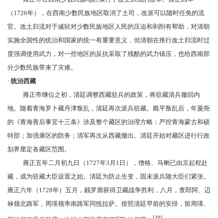
（1726年），在西南少数民族地区取消了土司，改派可以随时任免的
流
官
。改土归流对于减轻对少数民族地区人民的压迫和剥削有帮助，对清朝
实施全国性的统治和国家的统一有重要意义，但清朝在推行改土归流时过
度强调使用武力，对一些地区的反抗采取了残酷的武力镇压，也给西南部
分少数民族带来了灾难。
·
统治西藏
雍正帝继位之初，清廷调整西藏驻兵的政策，将驻藏清兵撤回内
地。随着青海
罗卜藏丹津叛乱
，清廷再次派兵驻藏。戡平叛乱后，
年羹尧
的《
青海善后事宜十三条
》涉及整个藏区的治理方略：严控青海蒙古
和硕
特部
；加强康区的防务；清军再次从西藏撤出。清廷开始对藏区进行行政
划界厘定各藏区范围。
雍正五年二月初九日（1727年3月1日），僧格、马喇已由京起程赴
藏，成为
驻藏大臣
设置之始。清廷为防止生变，固未派兵随大臣们紧张。
雍正六年（1728年）五月，
颇罗鼐
获得卫藏战争胜利，八月，查郎阿、迈
禄领北路军，周瑛领率南路军同抵拉萨。按照清廷早前的安排，留周瑛、
[39]