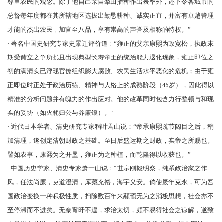
尊重农民的观念。除了他自己亲自犁田播种作出表率外，还下令各城市的
总督每年度都在其所辖地区选拔出勤恳耕种、诚实正直，并富有卓越管理
才能的杰出农民，加官至八品，享有崇高的声誉及相称的特权。”
· 著名中国史研究专家
史景迁
评价道：“雍正的父亲康熙为政宽松，执政末
期受储立之争所扰且出现典型长寿帝王的统治能力退化现象，雍正即位之
初的满清实已浮现官僚组织膨大腐败、农民生活水平恶化的危机；由于雍
正即位时正处于政治历练、精神与人格上的成熟阶段（45岁），因此得以
精准的分析问题并有魄力的作出应对。他的改革同时包含力行整顿与和现
实的妥协（如火耗归公与养廉银）。”
· 近代日本学者、清史研究专家
稻叶君山
说：“帝承康熙疏节阔目之后，稍
加清理，遂创定清朝财政之基础。至日后盛运期之财政，实帝之所赐也。
譬如农事，康熙为之开垦，雍正为之种植，而乾隆得以收获也。”
· 中国历史学家、清史专家
萧一山
说：“世宗刚毅明察，纯系政治家之作
风，任法尚廉，吏道澄清，库藏充裕，海宇义安。倘使厥年克永，可为吾
国政治变换一种积极性质，扫除数百年来颟顸无为之消极思想，社会亦不
至停滞而不进矣。无奈宵旰不遑，求治太切，颇不易得社会之谅解，遂致