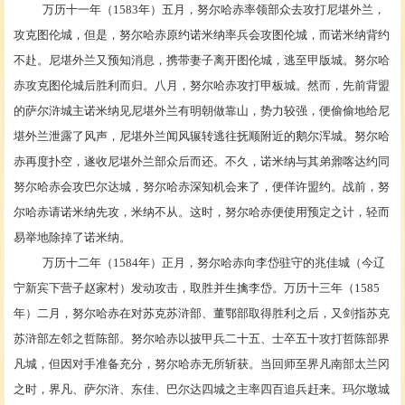
万历十一年（
1583年）五月，努尔哈赤率领部众去攻打尼堪外兰，
攻克图伦城，但是，努尔哈赤原约诺米纳率兵会攻图伦城，而诺米纳背约
不赴。尼堪外兰又预知消息，携带妻子离开图伦城，逃至甲版城。努尔哈
赤攻克图伦城后胜利而归。八月，努尔哈赤攻打甲板城。然而，先前背盟
的
萨尔浒城
主诺米纳见尼堪外兰有明朝做靠山，势力较强，便偷偷地给尼
堪外兰泄露了风声，尼堪外兰闻风辗转逃往抚顺附近的鹅尔浑城。努尔哈
赤再度扑空，遂收尼堪外兰部众后而还。不久，诺米纳与其弟鼐喀达约同
努尔哈赤会攻巴尔达城，努尔哈赤深知机会来了，便佯许盟约。战前，努
尔哈赤请诺米纳先攻，米纳不从。这时，努尔哈赤便使用预定之计，轻而
易举地除掉了诺米纳。
万历十二年（
1584年）正月，努尔哈赤向李岱驻守的兆佳城（今辽
宁
新宾
下营子赵家村）发动攻击，取胜并生擒李岱。万历十三年（
1585
年）二月，努尔哈赤在对苏克苏浒部、董鄂部取得胜利之后，又剑指苏克
苏浒部左邻之哲陈部。努尔哈赤以披甲兵二十五、士卒五十攻打哲陈部界
凡城，但因对手准备充分，努尔哈赤无所斩获。当回师至界凡南部太兰冈
之时，界凡、萨尔浒、东佳、巴尔达四城之主率四百追兵赶来。玛尔墩城