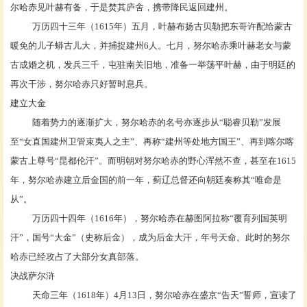
尔哈赤见叶赫有备，于是焚其庐舍，携带降民返回建州。
万历四十三年（
1615年）五月，叶赫布扬古贝勒把东哥许配给蒙古
暖免的儿子蟒古儿大，并捕捉建州6人。七月，努尔哈赤乘叶赫老女与蒙
古成婚之机，发兵三千，屯驻南关旧地，准备一举荡平叶赫，由于明廷的
再次干涉，努尔哈赤只好暂时息兵。
建立大金
随着势力的逐渐扩大，努尔哈赤的名号亦逐步从
“聪睿贝勒”发展
至“女直国建州卫管束夷人之主”、再称“建州等处地方国王”、再到喀尔喀
蒙古上尊号“昆都伦汗”。而明朝对努尔哈赤的野心浑然不查，甚至在1615
年，努尔哈赤建立后金国的前一年，蓟辽总督还向朝廷奏称其“唯命是
从”。
万历四十四年（
1616年），努尔哈赤在赫图阿拉称“覆育列国英明
汗”，国号“大金”（史称后金），成为后金大汗，年号天命。此时的努尔
哈赤已经攻占了大部分女真部落。
决战萨尔浒
天命三年（
1618年）4月13日，努尔哈赤在盛京“告天”誓师，宣读了