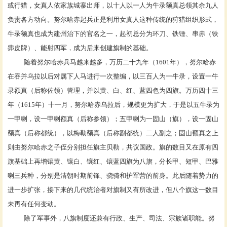
或行猎，女真人依家族城寨出师，以十人以一人为
牛录额真
总领其余九人
负责各方动向。努尔哈赤起兵正是利用女真人这种传统的狩猎组织形式，
牛录额真也成为建州治下的官名之一，起初总分为环刀、铁锤、串赤（铁
丳皮牌）、能射四军，成为后来创建旗制的基础。
随着努尔哈赤兵马越来越多，万历二十九年（
1601年），努尔哈赤
在吞并乌拉以后对属下人马进行一次整编，以三百人为一牛录，设置一牛
录额真（后称佐领）管理，并以黄、白、红、蓝四色为四旗。万历四十三
年（1615年）十一月，努尔哈赤乌拉后，规模更为扩大，于是以五牛录为
一甲喇，设一甲喇额真（后称
参领
）；五甲喇为一固山（旗），设一固山
额真（后称
都统
），以梅勒额真（后称
副都统
）二人副之；固山额真之上
则由努尔哈赤之子侄分别担任旗主贝勒，共议国政。旗的数目又在原有四
旗基础上再增镶黄、镶白、镶红、镶蓝四旗为八旗，分长甲、短甲、巴雅
喇三兵种，分别是清朝时期前锋、骁骑和护军营的前身。此后随着势力的
进一步扩张，接下来的几代统治者对旗制又有所改进，但八个旗这一数目
未再有任何变动。
除了军事外，八旗制度还兼有行政、生产、司法、宗族诸职能。努