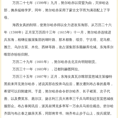
万历二十七年（
1599年）九月，努尔哈赤以背盟为由，灭掉哈达
部，擒杀猛格孛罗。同年，努尔哈赤采用了蒙古文字而为
满语
配上了字
母。
海西女真的削弱，使努尔哈赤得以全力进攻东海部。从万历二十六
年（
1598年）正月至万历四十三年（1615年）十一月，努尔哈赤连续进
兵东海，相继征服渥集部的瑚叶路、那木都鲁、绥芬、宁古塔、尼马察、
雅兰、乌尔古宸、木伦、西林等路，攻占渥集部东额赫库伦城。东海库尔
喀部亦纷纷归附。
万历二十九年（
1601年），努尔哈赤去北京向明朝朝贡。
万历三十一年（
1603年），迁都到
赫图阿拉
。
万历三十五年（
1607年）正月，
东海女真
瓦尔喀部蜚悠城主策穆特
黑前来拜见努尔哈赤，述说其部在投奔乌拉后，屡次遭到布占泰的羞辱，
希望可以归附建州。于是，努尔哈赤命令舒尔哈齐、长子
褚英
、次子
代
善
、以及费英东、扈尔汉、扬古利三员大将率三千兵马即刻赶至蜚悠城收
服部众。布占泰闻讯后，派其叔博克多率军一万余兵马前往截击。舒尔哈
齐因与布占泰之姻亲关系，同部将常书、纳齐布止步于山上，按兵观望。