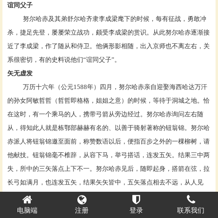
谊同父子
努尔哈赤及其弟舒尔哈齐隶
李成梁
麾下的时候，每有征战，勇敢冲
杀，捷足先登，屡屡荣立战功，颇受李成梁的赏识。从此努尔哈赤逐渐接
近了李成梁，作了随从和侍卫。他俩形影相随，出入京师也不离左右，关
系很密切，有的史料说他们
“谊同父子”。
矢无虚发
万历十六年（公元
1588年）四月，努尔哈赤亲自迎娶海西哈达万汗
的孙女阿敏哲哲（哲哲即格格，姐姐之意）的时候，等待于洞城之地。恰
在这时，有一个乘马的人，携带弓箭从旁边经过。努尔哈赤询问左右随
从，得知此人就是栋鄂部赫赫有名的、以善于骑射著称的钮翁锦。努尔哈
赤派人将钮翁锦邀至面前，称赞数语以后，便指百步之外的一棵柳树，请
他献技。钮翁锦毫不椎辞，从容下马，举弓搭话，连发五矢。结果三中两
失，所中的三矢落点上下不一。努尔哈赤见后，随即起身，搭箭在弦，拉
长弓如满月，也连发五矢，结果矢矢皆中，五矢落点相去不远，从人见
了，无不喝彩、敬服。
姓名轶事
电脑端
注册
登录
联系我们