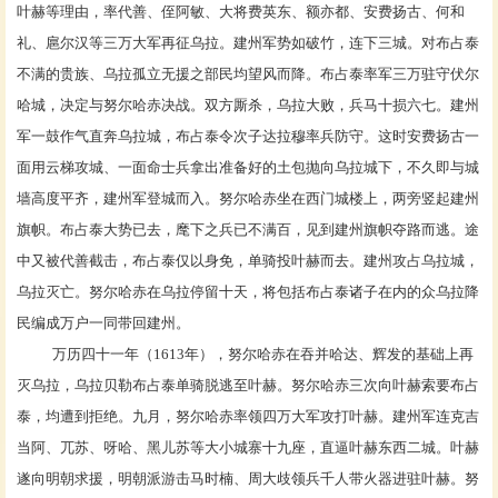
叶赫等理由，率代善、侄
阿敏
、大将费英东、额亦都、安费扬古、何和
礼、扈尔汉等三万大军再征乌拉。建州军势如破竹，连下三城。对布占泰
不满的贵族、乌拉孤立无援之部民均望风而降。布占泰率军三万驻守伏尔
哈城，决定与努尔哈赤决战。双方厮杀，乌拉大败，兵马十损六七。建州
军一鼓作气直奔乌拉城，布占泰令次子达拉穆率兵防守。这时安费扬古一
面用云梯攻城、一面命士兵拿出准备好的土包抛向乌拉城下，不久即与城
墙高度平齐，建州军登城而入。努尔哈赤坐在西门城楼上，两旁竖起建州
旗帜。布占泰大势已去，麾下之兵已不满百，见到建州旗帜夺路而逃。途
中又被代善截击，布占泰仅以身免，单骑投叶赫而去。建州攻占乌拉城，
乌拉灭亡。努尔哈赤在乌拉停留十天，将包括布占泰诸子在内的众乌拉降
民编成万户一同带回建州。
万历四十一年（
1613年），努尔哈赤在吞并哈达、辉发的基础上再
灭乌拉，乌拉贝勒布占泰单骑脱逃至叶赫。努尔哈赤三次向叶赫索要布占
泰，均遭到拒绝。九月，努尔哈赤率领四万大军攻打叶赫。建州军连克吉
当阿、兀苏、呀哈、黑儿苏等大小城寨十九座，直逼叶赫东西二城。叶赫
遂向明朝求援，明朝派游击马时楠、周大歧领兵千人带火器进驻叶赫。努