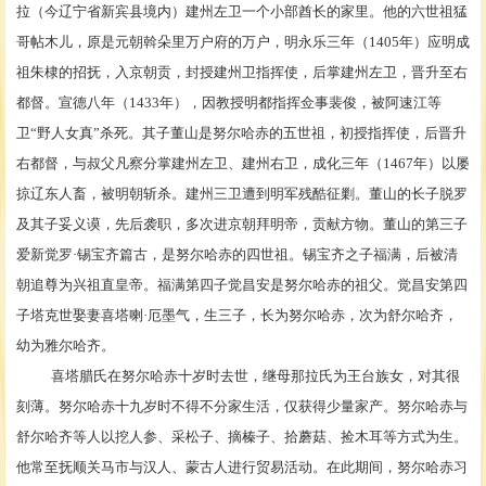
拉
（今
辽宁
省
新宾县
境内）
建州左卫
一个小部酋长的家里。他的六世祖
猛
哥帖木儿
，原是
元朝
斡朵里万户府的万户，明
永乐
三年（
1405
年）应
明成
祖
朱棣
的招抚，入京朝贡，封授
建州卫
指挥使
，后掌
建州左卫
，晋升至右
都督。
宣德
八年（
1433
年），因教授明都指挥佥事
裴俊
，被阿速江等
卫
“
野人女真
”
杀死。其子
董山
是努尔哈赤的五世祖，初授指挥使，后晋升
右都督，与叔父凡察分掌
建州左卫
、建州右卫，
成化
三年（
1467
年）以屡
掠辽东人畜，被明朝斩杀。建州三卫遭到明军残酷征剿。董山的长子脱罗
及其子妥义谟，先后袭职，多次进京朝拜明帝，贡献方物。董山的第三子
爱新觉罗
·
锡宝齐篇古
，是努尔哈赤的四世祖。锡宝齐之子福满，后被清
朝追尊为兴祖直皇帝。福满第四子
觉昌安
是努尔哈赤的祖父。觉昌安第四
子
塔克世
娶妻喜塔喇
·
厄墨气，生三子，长为努尔哈赤，次为
舒尔哈齐
，
幼为雅尔哈齐。
喜塔腊氏在努尔哈赤十岁时去世，继母
那拉氏
为王台族女，对其很
刻薄。努尔哈赤十九岁时不得不分家生活，仅获得少量家产。努尔哈赤与
舒尔哈齐等人以挖人参、采松子、摘榛子、拾蘑菇、捡木耳等方式为生。
他常至抚顺关马市与汉人、
蒙古人
进行贸易活动。在此期间，努尔哈赤习