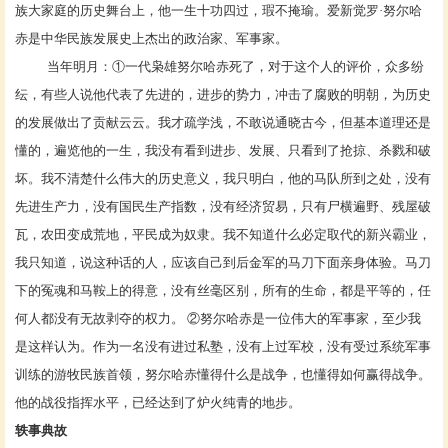
族大家庭的历史舞台上，他一生十功四过，瑕不掩瑜。爱新觉罗·努尔哈
赤是中华民族发展史上杰出的政治家、军事家。
当年明月
：
①一代枭雄努尔哈赤死了，对于这个人的评价，众多纷
纭，有些人说他代表了先进的，进步的势力，冲击了腐败的明朝，为历史
的发展做出了贡献云云。我才疏学浅，不敢说通晓古今，但基本道理还是
懂的，遍览他的一生，我没有看到进步、发展、只看到了抢掠、杀戮和破
坏。我不清楚什么伟大的历史意义，我只明白，他的马队所到之处，没有
先进生产力，没有国民生产指数，没有经济贸易，只有尸横遍野、残屋破
瓦，农田变成荒地，平民成为奴隶。我不知道什么必定取代的新兴霸业，
我只知道，说这种话的人，应该自己到后金军的马刀下面亲身体验。马刀
下的冤魂和马鞍上的得意，没有丝毫区别，所有的生命，都是平等的，任
何人都没有无故剥夺的权力。 ②努尔哈赤是一位伟大的军事家，至少我
是这样认为。作为一名没有进过私塾，没有上过军校，没有受过系统军事
训练的游牧民族首领，努尔哈赤懂得什么是战争，也懂得如何赢得战争。
他的战役指挥水平，已经达到了炉火纯青的地步。
轶事典故