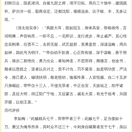
归附日众，阻贰潜消。自摧九部之师，境宇日拓。用兵三十馀年，建国践
祚。萨尔浒一役，翦商业定。迁都沈阳，规模远矣。比于岐、丰，无多让
焉。”
《清太祖实录》：
“凤眼大耳，面如冠玉，身体高耸，骨格雄伟，言
词明爽，声音响亮，一听不忘，一见即识，龙行虎步，举止威严。其心性
忠实刚果，任贤不二，去邪无疑，武艺超群，英勇盖世，深谋远略，用兵
如神，因此号为明汗。”“帝自幼不饮酒，心正而有德，深于谋略，善于用
兵，骑步二射绝伦，勇力出众，睿知神圣，不思而得，阐微言，创金书，
顺者以恩抚之，逆者以兵讨之，赏不计仇，罚不避亲，如是明功赏，严法
令，推己爱人，锄强扶弱，敬老慈幼，恤孤怜寡，人皆悦服。自二十五岁
只身崛起，带甲仅十三人，不侵无罪者，中正合宜，天故祐之，削平诸
部，及征大明，得辽阳广宁地，又征蒙古，威名大震，有光于祖考，兴国
开疆，以创王基。”
历代评价
李如梅
：
“此贼精兵七千，而带甲者三千；此贼七千，足当倭奴十
万。厥父为俺爷所杀，其时众不过三十，今则身自啸聚者至于七千，虽以