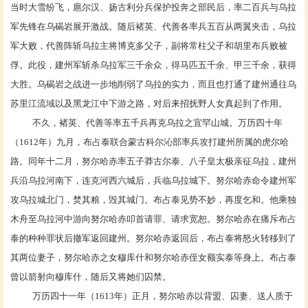
当时大雪纷飞，扈尔汉、扬古利分兵保护投奔之部民后，率二百兵与乌拉
军先锋在乌碣岩展开激战。随后褚英、代善各率兵五百从两翼夹击，乌拉
军大败，代善阵斩乌拉主将博克多父子，副将常柱父子和胡里布兵败被
俘。此役，建州军斩杀乌拉军三千余众，得马匹五千余、甲三千余，获得
大胜。乌碣岩之战进一步地削弱了乌拉的实力，而且也打通了建州通往
乌
苏里江
流域以及黑龙江中下游之路，对后来招抚野人女真起到了作用。
不久，褚英、代善等率五千兵再克乌拉之宜罕山城。万历四十年
（
1612年）九月，布占泰联合蒙古科尔沁部率兵攻打建州所属的虎尔哈
路。同年十二月，努尔哈赤率五子莽古尔泰、八子
皇太极
亲征乌拉，建州
兵沿乌拉河南下，连克河西六城后，兵临乌拉城下。努尔哈赤命令建州军
攻乌拉城北门，焚其粮，毁其城门。布占泰见势不妙，再度乞和。他乘独
木舟至乌拉河中游向努尔哈赤叩首请罪、请求宽恕。努尔哈赤在痛斥布占
泰的种种罪状后撤军返回建州。努尔哈赤返回后，布占泰将怒火转移到了
其两位妻子，努尔哈赤之女
穆库什
和努尔哈赤侄女额实泰等身上。布占泰
曾以箭射向穆库什，随后又将她们囚禁。
万历四十一年（
1613年）正月，努尔哈赤以背盟、囚妻、送人质于