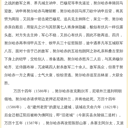
之战的败军之将、界凡城主讷申、巴穆尼等率先逼近，努尔哈赤单骑回马
迎敌。讷申将努尔哈赤马鞭斩断，努尔哈赤回马挥刀砍中讷申后背，将其
劈为两段，又回身一箭击毙巴穆尼。追兵见主帅阵亡，呆立一旁。努尔哈
赤亲自殿后，用疑兵之计与其部属七人将身体隐蔽，貌似有伏兵一样仅露
头盔。对方失去主帅，军心不稳，又担心有伏兵，因此不敢再追。四月，
努尔哈赤再率绵甲兵五十、铁甲兵三十征哲陈部，途中遇界凡等五城联军
八百。面对十倍于己的敌军，努尔哈赤的五祖包朗阿之孙札亲和桑古里卸
下身上的铠甲，交给别人，准备逃跑。努尔哈赤怒斥二人后，与其弟
穆尔
哈齐
、近侍颜布禄，兀凌噶四人射杀敌军二十余人。敌军虽众，但畏于努
尔哈赤一方之勇猛，士气大衰，纷纷溃逃。努尔哈赤追至吉林崖，大获全
胜。
万历十四年（
1586年），努尔哈赤攻克鹅尔浑，尼堪外兰逃到明朝
领地。努尔哈赤请求明边吏押还尼堪外兰，并将他处死。万历十四年
（1586年），在“建州老营”的废址上建城，该城在天命六年（1621年）
后金迁都辽阳后被称为
佛阿拉
，即
“旧老城”（今
新宾县
永陵镇
二道村
）。
万历十五年（
1587年），努尔哈赤再攻哲陈部山寨，杀寨主阿尔太，又派