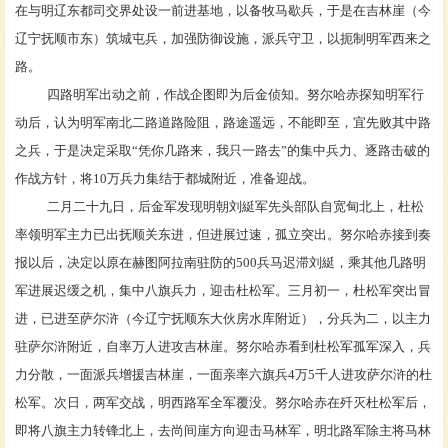
在与明辽东
都司
交界处设一前进基地，以备牧马歇兵，于是在吉林崖（今
辽宁抚顺市东）筑城屯兵，加强防御设施，派兵守卫，以扼制明军西来之
路。
四路明军出动之前，作战企图即为后金侦知。努尔哈赤探知明军行
动后，认为明军南北二路道路险阻，路途遥远，不能即至，宜先败其中路
之兵，于是决定采取
“凭你几路来，我只一路去”的集中兵力、逐路击破的
作战方针，将10万兵力集结于都城附近，准备迎战。
二月二十九日，后金军发现明朝
刘綎
军先头部队自宽甸北上，
杜松
率领明军主力已出抚顺关东进，但进展过速，孤立突出。努尔哈赤接到奏
报以后，决定以原在赫图阿拉南驻防的
500兵马迟滞刘綎，乘其他几路明
军进展迟缓之机，集中八旗兵力，迎击杜松军。三月初一，杜松军突出冒
进，已进至萨尔浒（今辽宁抚顺东大伙房水库附近），分兵为二，以主力
驻萨尔浒附近，自率万人进攻吉林崖。努尔哈赤看到杜松军孤军深入，兵
力分散，一面派兵增援吉林崖，一面亲率六旗兵4万5千人进攻萨尔浒的杜
松军。次日，两军交战，明西路军全军覆没。努尔哈赤在歼灭杜松军后，
即将八旗主力转锋北上，去尚间崖方向迎击马林军，明北路军除主将马林