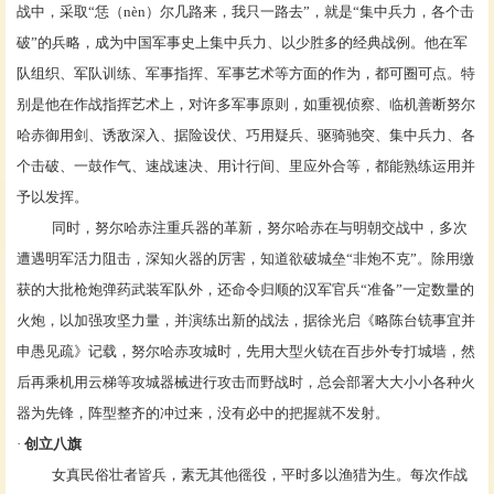
战中，采取“恁（nèn）尔几路来，我只一路去”，就是“集中兵力，各个击
破”的兵略，成为中国军事史上集中兵力、以少胜多的经典战例。他在军
队组织、军队训练、军事指挥、军事艺术等方面的作为，都可圈可点。特
别是他在作战指挥艺术上，对许多军事原则，如重视侦察、临机善断努尔
哈赤御用剑、诱敌深入、据险设伏、巧用疑兵、驱骑驰突、集中兵力、各
个击破、一鼓作气、速战速决、用计行间、里应外合等，都能熟练运用并
予以发挥。
同时，努尔哈赤注重兵器的革新，努尔哈赤在与明朝交战中，多次
遭遇明军活力阻击，深知火器的厉害，知道欲破城垒
“非炮不克”。除用缴
获的大批枪炮弹药武装军队外，还命令归顺的汉军官兵“准备”一定数量的
火炮，以加强攻坚力量，并演练出新的战法，据徐光启《略陈台铳事宜并
申愚见疏》记载，努尔哈赤攻城时，先用大型
火铳
在百步外专打城墙，然
后再乘机用云梯等攻城器械进行攻击而野战时，总会部署大大小小各种火
器为先锋，阵型整齐的冲过来，没有必中的把握就不发射。
·
创立八旗
女真民俗壮者皆兵，素无其他徭役，平时多以渔猎为生。每次作战