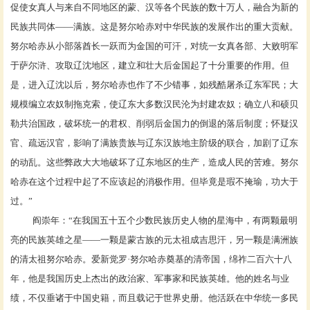
促使女真人与来自不同地区的蒙、汉等各个民族的数十万人，融合为新的
民族共同体——满族。这是努尔哈赤对中华民族的发展作出的重大贡献。
努尔哈赤从小部落酋长一跃而为金国的可汗，对统一女真各部、大败明军
于萨尔浒、攻取辽沈地区，建立和壮大后金国起了十分重要的作用。但
是，进入辽沈以后，努尔哈赤也作了不少错事，如残酷屠杀辽东军民；大
规模编立农奴制拖克索，使辽东大多数汉民沦为封建农奴；确立八和硕贝
勒共治国政，破坏统一的君权、削弱后金国力的倒退的落后制度；怀疑汉
官、疏远汉官，影响了满族贵族与辽东汉族地主阶级的联合，加剧了辽东
的动乱。这些弊政大大地破坏了辽东地区的生产，造成人民的苦难。努尔
哈赤在这个过程中起了不应该起的消极作用。但毕竟是瑕不掩瑜，功大于
过。”
阎崇年
：
“在我国五十五个少数民族历史人物的星海中，有两颗最明
亮的民族英雄之星——一颗是蒙古族的元太祖成吉思汗，另一颗是满洲族
的清太祖努尔哈赤。爱新觉罗·努尔哈赤奠基的清帝国，绵祚二百六十八
年，他是我国历史上杰出的政治家、军事家和民族英雄。他的姓名与业
绩，不仅垂诸于中国史籍，而且载记于世界史册。他活跃在中华统一多民