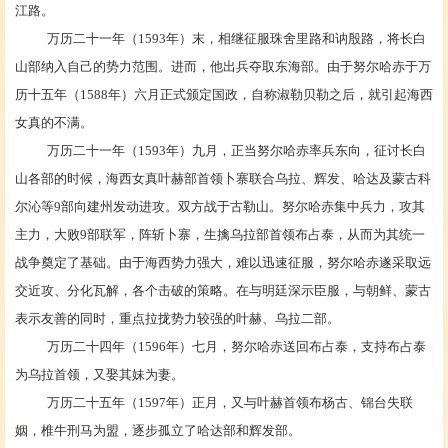
江路。
万历二十一年（
1593年）末，相继征服珠舍里路和讷殷路，将长白
山部纳入自己的势力范围。进而，他出兵夺取东海部。由于努尔哈赤于万
历十五年（1588年）六月正式颁定国政，自称淑勒贝勒之后，就引起海西
女真的不满。
万历二十一年（
1593年）九月，正当努尔哈赤率兵东向，征讨长白
山各部的时候，海西女真叶赫部首领卜寨联合乌拉、辉发、哈达及蒙古科
尔沁等9部向建州发动进攻。双方战于古勒山。努尔哈赤集中兵力，攻其
主力，大败9部联军，阵斩卜寨，生擒乌拉部首领布占泰，从而为其统一
战争奠定了基础。由于海西势力强大，难以迅速征服，努尔哈赤遂采取远
交近攻、分化瓦解，各个击破的策略。在与明廷深示臣服，与朝鲜、蒙古
表示友善的同时，重点拉拢势力较强的叶赫、乌拉二部。
万历二十四年（
1596年）七月，努尔哈赤送回
布占泰
，支持布占泰
为乌拉首领，又娶其妹为妻。
万历二十五年（
1597年）正月，又与
叶赫
首领布杨古、锦台失联
姻，椎牛刑马为盟，逐步孤立了哈达部和辉发部。