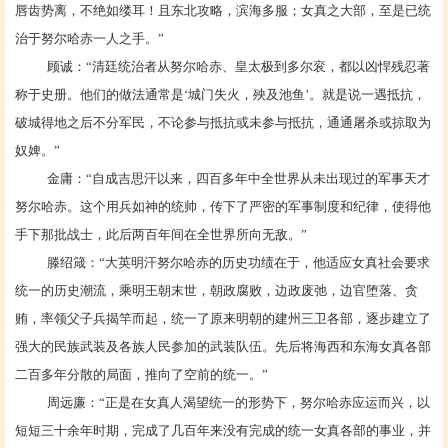
唇齿势离，不绝如缕耳！且东北攻略，滨海多服；女真之大部，至是已统
治于努尔哈赤一人之手。”
顾诚
：
“清廷统治者从努尔哈赤、皇太极到多尔衮，都以凶悍残忍著
称于史册。他们的做法通常是‘城门失火，殃及池鱼’。就是说一遇抵抗，
破城得地之后不分军民，不论参与抵抗或未参与抵抗，通通屠杀或掠取为
奴婢。”
金庸
：
“自成吉思汗以来，四百多年中全世界从未出现过的军事天才
努尔哈赤。这个用兵如神的统帅，传下了严密的军事制度和纪律，使得他
手下那批战士，此后两百年间在全世界所向无敌。”
滕绍箴
：
“大英明汗努尔哈赤的历史功绩在于，他适应女真社会要求
统一的历史潮流，乘明王朝末世，朝政腐败，边政废弛，边官堕落、贪
贿，率领父子兵揭竿而起，统一了原来明朝的建州三卫各部，逐步建立了
强大的民族武装及各族人民参加的武装队伍。先后将海西和东海女真各部
二百多年分散的局面，推向了空前的统一。”
周远廉
：
“正是在女真人渴望统一的形势下，努尔哈赤应运而兴，以
短短三十余年时期，完成了几百年来没有完成的统一女真各部的事业，并