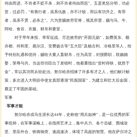
何由而进。不肖者不贬不杀，则不肖者何由而惩”。五是奖惩分明，功必
赏，过必罚，“有善行者，虽系仇敌，亦不计较，而以有功升之。有罪
者，虽亲不贯，必杀之”。六为赏赐效劳官将，视其所需，赐与马、牛、
阿哈、食谷、衣服、财帛和妻室 。
对于早年来投、率军征战、尽忠效劳的
“开国元勋”，如
费英东
、
额
亦都
、何和里、
扈尔汉
、
安费扬古
等
“
五大臣
”及
杨古利
、
冷格里
等人，给
予特别礼遇和优待，赐给大量人畜财帛，任为高官，封授爵职，联姻婚
娶，荣辱与共。当这些功臣出了差错时，他着重指出
“贫时得铁，犹胜于
金”，常以其功而从轻处治。努尔哈赤招徕了许多有才之人，他们献计献
策，多次进入大明掠夺使女真部逐渐“民殷国富”，为建立和壮大后金国，
奠定了牢固的基础。
军事
·
军事才能
努尔哈赤戎马生涯长达
44年，史称他“用兵如神”，是一位优秀的军
事统帅，在军事谋略上，在指挥艺术上，集中兵力、各个击破、围城攻
坚、里应外合、铁骑驰突、速战速决，体现了高超的智慧。他在萨尔浒之