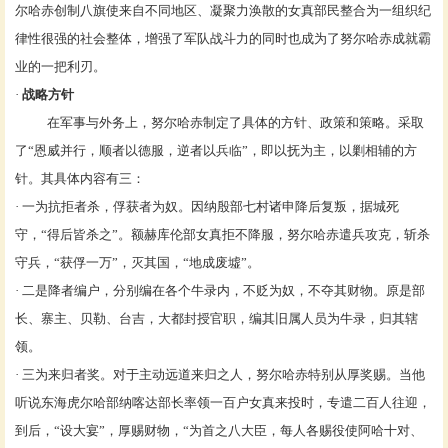
尔哈赤创制八旗使来自不同地区、凝聚力涣散的女真部民整合为一组织纪
律性很强的社会整体，增强了军队战斗力的同时也成为了努尔哈赤成就霸
业的一把利刃。
·
战略方针
在军事与外务上，努尔哈赤制定了具体的方针、政策和策略。采取
了
“恩威并行，顺者以德服，逆者以兵临”，即以抚为主，以剿相辅的方
针。其具体内容有三：
· 一为抗拒者杀，俘获者为奴。因纳殷部七村诸申降后复叛，据城死
守，“得后皆杀之”。额赫库伦部女真拒不降服，努尔哈赤遣兵攻克，斩杀
守兵，“获俘一万”，灭其国，“地成废墟”。
· 二是降者编户，分别编在各个牛录内，不贬为奴，不夺其财物。原是部
长、寨主、
贝勒
、台吉，大都封授官职，编其旧属人员为牛录，归其辖
领。
· 三为来归者奖。对于主动远道来归之人，努尔哈赤特别从厚奖赐。当他
听说东海虎尔哈部纳喀达部长率领一百户女真来投时，专遣二百人往迎，
到后，“设大宴”，厚赐财物，“为首之八大臣，每人各赐役使阿哈十对、