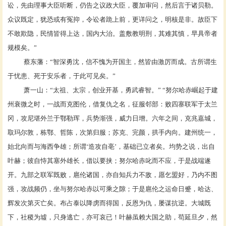
讼，先由理事大臣听断，仍告之议政大臣，覆加审问，然后言于诸贝勒。
众议既定，犹恐或有冤抑，令讼者跪上前，更详问之，明核是非。故臣下
不敢欺隐，民情皆得上达，国内大治。盖敷教明刑，其难其慎，早具帝者
规模矣。”
蔡东藩
：
“智深勇沈，信不愧为开国主，然皆由激厉而成。古所谓生
于忧患、死于安乐者，于此可见矣。”
萧一山
：
“太祖、太宗，创业开基，勇武睿智。” “努尔哈赤崛起于建
州衰微之时，一战而克图伦，借复仇之名，征服邻部：败四寨联军于太兰
冈，攻尼堪外兰于鄂勒珲，兵势渐强，威力日增。六年之间，克兆嘉城，
取玛尔敦，栋鄂、哲陈，次第归服；苏克、完颜，拱手内向。建州统一，
始北向而与海西争雄；所谓‘造攻自亳’，基础已立者矣。均势之说，出自
叶赫；彼自恃其塞外雄长，借以要挟；努尔哈赤叱而不应，于是战端遂
开。九部之联军既败，扈伦诸国，亦自知兵力不敌，愿乞盟好，乃内不图
强，攻战频仍，坐与努尔哈赤以可乘之隙；于是扈伦之运命日蹙，哈达、
辉发次第灭亡矣。布占泰以降虏而得国，反恩为仇，屡谋抗逆。大城既
下，社稷为墟，只身逃亡，亦可哀已！叶赫虽赖大国之助，苟延旦夕，然