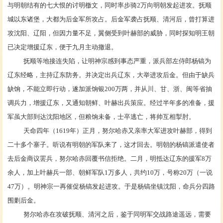
与明朝结有的七大恨的讨明檄文，同时率步骑2万向明朝发起进攻。抚顺
城以东诸堡，大都为后金军所攻占。后金军袭占抚顺、清河后，曾打算进
攻沈阳、辽阳，但因力量不足，翼侧受到叶赫部的威胁，同时探知明王朝
已决定增援辽东，便于九月主动撤退。
抚顺等地接连失陷，让
明神宗
感到事态严重，派
兵部
左侍郎
杨镐为
辽东经略
，主持辽东防务。并决定出兵辽东，大举进攻后金。但由于缺兵
缺饷，不能立即行动，遂加派
饷银
200万两，并从川、甘、浙、闽等省抽
调兵力，增援辽东，又通知朝鲜、
叶赫
出兵策应。经过半年多的准备，援
军虽大部到达沈阳地区，但粮饷未备，士卒逃亡，将帅互相
掣肘
。
天命四年（
1619年）正月，努尔哈赤又亲率大军进攻
叶赫部
，得到
二十多个
寨子
。听说有明朝的军队来了，这才回去。明朝的杨镐派遣使者
去后金商议罢兵，努尔哈赤回覆书信拒绝。二月，明抵达辽东的援军
8万
余人，加上叶赫兵一部、朝鲜军队1万多人，共约10万，号称20万（一说
47万）。明神宗一再催促
杨镐
发起进攻。于是杨镐坐镇沈阳，命兵分四路
围剿后金。
努尔哈赤在攻破抚顺、清河之后，鉴于同明军交战路途遥远，需要