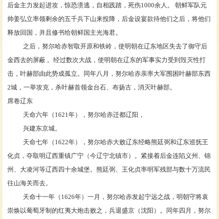
后金主力发起进攻，惊恐溃逃，自相践踏，死伤
1000余人。 朝鲜军队元
帅
姜弘立
率领剩余的五千兵下山来投降，后金设宴款待他们之后，将他们
释放回国，并且修书给朝鲜国主
光海君
。
之后，努尔哈赤智取开原和
铁岭
，使明朝在辽东地区失去了御守后
金西去的屏蔽
。经过数次大战，使明朝在辽东的军事实力受到毁灭性打
击，叶赫部由此势成孤立。同年八月，努尔哈赤亲率大军围困叶赫部东西
2城，一举攻克，杀叶赫首领金台石、布扬古，消灭叶赫部。
席卷辽东
天命六年（
1621年），努尔哈赤迁都
辽阳
，
兴建东京城。
天命七年（
1622年），努尔哈赤大败
辽东经略
熊廷弼
和辽东巡抚
王
化贞
，夺取明辽西重镇
广宁
（今辽宁
北镇市
）。紧接着后金连陷
义州
、
锦
州
、
大凌河
等辽西四十余城堡。熊廷弼、王化贞率明军残部与数十万流民
往山海关而去。
天命十一年（
1626年）一月，努尔哈赤发起
宁远之战
，明朝守将
袁
崇焕
以葡萄牙制的
红夷大炮
击败之，兵退
盛京
（沈阳）。同年四月，努尔