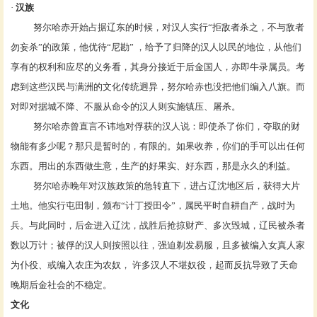
·
汉族
努尔哈赤开始占据辽东的时候，对汉人实行
“拒敌者杀之，不与敌者
勿妄杀”的政策，他优待“尼勘” ，给予了归降的汉人以民的地位，从他们
享有的权利和应尽的义务看，其身分接近于后金国人，亦即牛录属员。考
虑到这些汉民与满洲的文化传统迥异，努尔哈赤也没把他们编入八旗。而
对即对据城不降、不服从命令的汉人则实施镇压、屠杀。
努尔哈赤曾直言不讳地对俘获的汉人说：即使杀了你们，夺取的财
物能有多少呢？那只是暂时的，有限的。如果收养，你们的手可以出任何
东西。用出的东西做生意，生产的好果实、好东西，那是永久的利益。
努尔哈赤晚年对汉族政策的急转直下，进占辽沈地区后，获得大片
土地。他实行屯田制，颁布
“计丁授田令”，属民平时自耕自产，战时为
兵。与此同时，后金进入辽沈，战胜后抢掠财产、多次毁城，辽民被杀者
数以万计；被俘的汉人则按照以往，强迫
剃发易服
，且多被编入女真人家
为仆役、或编入农庄为农奴，
许多汉人不堪奴役，起而反抗导致了天命
晚期后金社会的不稳定。
文化