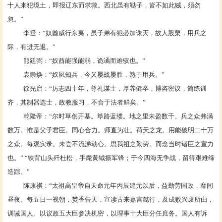
十人来犯境土，即报辽东而求救。西北虽有鞑子，皆不如此贼，须勿
忽。”
李登
：
“奴酋威行东夷，虽子弟有犯必加诛灭，故人股栗，用兵之
际，有进无退。”
熊廷弼
：
“奴酋能强能弱，诡谲而难驭也。”
袁崇焕
：
“奴夙知兵，今又屡战屡胜，熟于用兵。”
徐光启
：
“厉志四十年，尊礼谋士，厚养健卒，博咨密议，简练训
齐，其制器选士，政教服习，不合于法者鲜矣。”
乾隆帝
：
“尔时草创开基。筚路蓝缕。地之里未盈数千。兵之众弗满
数万。惟是父子君臣。同心合力。师直为壮。荷天之龙。用能破明二十万
之众。每观实录。未尝不流涕动心。思我祖之勤劳。而念当时诸臣之宣力
也。” “铁背山头歼杜松，手麾黄钺振军锋；于今四海无争战，留得艰难缔
造踪。”
陈康祺
：
“太祖高皇帝自天命元年丙辰建元以后，益勤劳国政，靡间
昼夜。每五日一视朝，焚香告天，宣读古来嘉言懿行，及成败兴废所由，
训诫国人。以议政五大臣参决机密，以理事十大臣分任庶务。国人有诉