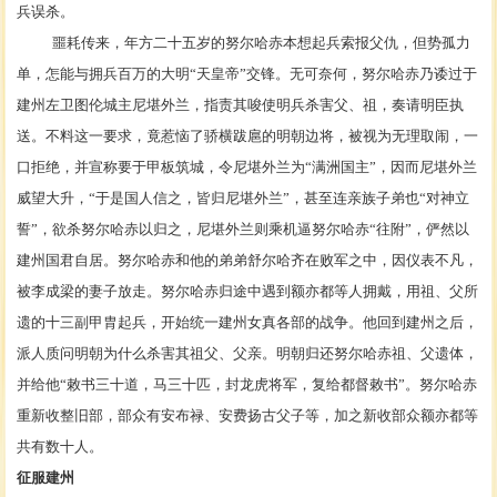
兵误杀。
噩耗传来，年方二十五岁的努尔哈赤本想起兵索报父仇，但势孤力
单，怎能与拥兵百万的大明
“
天皇帝
”
交锋。无可奈何，努尔哈赤乃诿过于
建州左卫图伦城主尼堪外兰，指责其唆使明兵杀害父、祖，奏请明臣执
送。不料这一要求，竟惹恼了骄横跋扈的明朝边将，被视为无理取闹，一
口拒绝，并宣称要于甲板筑城，令尼堪外兰为
“
满洲国主
”
，因而
尼堪外兰
威望大升，
“
于是国人信之，皆归尼堪外兰
”
，甚至连亲族子弟也
“
对神立
誓
”
，欲杀努尔哈赤以归之，尼堪外兰则乘机逼努尔哈赤
“往附”，俨然以
建州国君自居。努尔哈赤和他的弟弟舒尔哈齐在败军之中，因仪表不凡，
被李成梁的妻子放走。努尔哈赤归途中遇到
额亦都
等人拥戴，用祖、父所
遗的十三副甲胄起兵，开始统一
建州女真
各部的战争。他回到建州之后，
派人质问明朝为什么杀害其祖父、父亲。明朝归还努尔哈赤祖、父遗体，
并给他
“敕书三十道，马三十匹，封龙虎将军，复给都督敕书”。努尔哈赤
重新收整旧部，部众有安布禄、
安费扬古
父子等，加之新收部众额亦都等
共有数十人。
征服建州