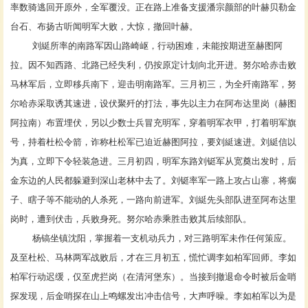
率数骑逃回开原外，全军覆没。正在路上准备支援潘宗颜部的叶赫贝勒金
台石、布扬古听闻明军大败，大惊，撤回叶赫。
刘綎
所率的南路军因山路崎岖，行动困难，未能按期进至赫图阿
拉。因不知西路、北路已经失利，仍按原定计划向北开进。努尔哈赤击败
马林军后，立即移兵南下，迎击明南路军。三月初三，为全歼南路军，努
尔哈赤采取诱其速进，设伏聚歼的打法，事先以主力在阿布达里岗（赫图
阿拉南）布置埋伏，另以少数士兵冒充明军，穿着明军衣甲，打着明军旗
号，持着杜松令箭，诈称杜松军已迫近赫图阿拉，要刘綎速进。刘綎信以
为真，立即下令轻装急进。三月初四，明军东路刘铤军从宽奠出发时，后
金东边的人民都躲避到深山老林中去了。刘铤率军一路上攻占山寨，将瘸
子、瞎子等不能动的人杀死，一路向前进军。刘綎先头部队进至阿布达里
岗时，遭到伏击，兵败身死。努尔哈赤乘胜击败其后续部队。
杨镐坐镇沈阳，掌握着一支机动兵力，对三路明军未作任何策应。
及至杜松、马林两军战败后，才在三月初五，慌忙调李如柏军回师。李如
柏军行动迟缓，仅至虎拦岗（在清河堡东）。当接到撤退命令时被后金哨
探发现，后金哨探在山上鸣螺发出冲击信号，大声呼噪。李如柏军以为是