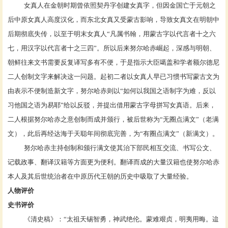
女真人在金朝时期曾依照
契丹字
创建女真字，但因金国亡于元朝之
后中原女真人高度汉化，而东北女真又受蒙古影响，导致女真文在明朝中
后期彻底失传，以至于明末女真人
“凡属书翰，用蒙古字以代言者十之六
七，用汉字以代言者十之三四”。所以后来努尔哈赤崛起，深感与明朝、
朝鲜往来文书需要反复译写多有不便，于是指示大臣
噶盖
和学者
额尔德尼
二人创制文字来解决这一问题。起初二者以女真人早已习惯书写蒙古文为
由表示不便制造新文字，努尔哈赤则以
“如何以我国之语制字为难，反以
习他国之语为易耶”给以反驳，并提出借用蒙古字母拼写女真语。后来，
二人根据努尔哈赤之意创制而成并颁行，被后世称为“无圈点满文”（老满
文），此后再经
达海
于
天聪
年间彻底完善，为
“有圈点满文”（新满文）。
努尔哈赤主持创制和颁行满文使其治下部民相互交流、书写公文、
记载政事、翻译汉籍等方面更为便利。翻译而成的大量汉籍也使努尔哈赤
本人及其后世统治者在中原历代王朝的历史中吸取了大量经验。
人物评价
史书评价
《
清史稿
》：
“太祖天锡智勇，神武绝伦。蒙难艰贞，明夷用晦。迨