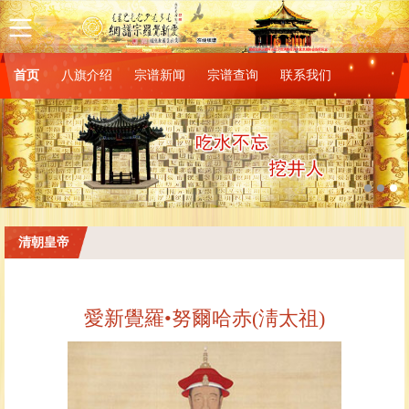
首页
八旗介绍
宗谱新闻
宗谱查询
联系我们
清朝皇帝
愛新覺羅•努爾哈赤(淸太祖)