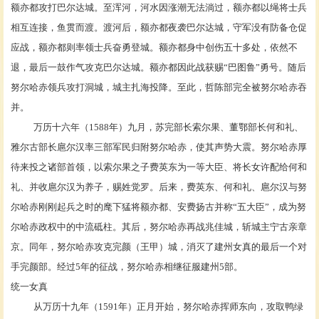
额亦都攻打
巴尔达
城。至
浑河
，河水因涨潮无法淌过，额亦都以绳将士兵
相互连接，鱼贯而渡。渡河后，额亦都夜袭巴尔达城，守军没有防备仓促
应战，额亦都则率领士兵奋勇登城。额亦都身中创伤五十多处，依然不
退，最后一鼓作气攻克巴尔达城。额亦都因此战获赐
“
巴图鲁
”勇号。随后
努尔哈赤领兵攻打洞城，城主扎海投降。至此，哲陈部完全被努尔哈赤吞
并。
万历十六年（
1588年）九月，苏完部长索尔果、董鄂部长
何和礼
、
雅尔古部长
扈尔汉
率三部军民归附努尔哈赤，使其声势大震。努尔哈赤厚
待来投之诸部首领，以索尔果之子
费英东
为一等大臣、将长女许配给何和
礼、并收扈尔汉为养子，赐姓
觉罗
。后来，费英东、何和礼、扈尔汉与努
尔哈赤刚刚起兵之时的麾下猛将额亦都、安费扬古并称
“五大臣”，成为努
尔哈赤政权中的中流砥柱。其后，努尔哈赤再战兆佳城，斩城主宁古亲章
京。同年，努尔哈赤攻克完颜（王甲）城，消灭了建州女真的最后一个对
手完颜部。经过5年的征战，努尔哈赤相继征服建州5部。
统一女真
从万历十九年（
1591年）正月开始，努尔哈赤挥师东向，攻取鸭绿