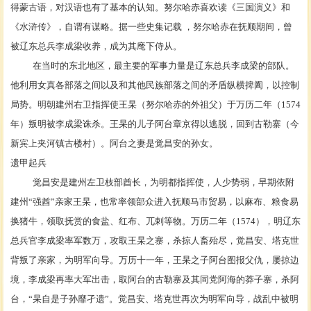
得
蒙古语
，对汉语也有了基本的认知。努尔哈赤喜欢读《
三国演义
》和
《
水浒传
》，自谓有谋略。据一些史集记载
，努尔哈赤在抚顺期间，曾
被辽东
总兵
李成梁
收养，成为其麾下侍从。
在当时的
东北地区
，最主要的
军事力量
是辽东总兵
李成梁
的部队。
他利用女真各部落之间以及和其他民族部落之间的矛盾纵横捭阖，以控制
局势。明朝建州右卫指挥使
王杲
（努尔哈赤的外祖父）于万历二年（
1574
年）叛明被李成梁诛杀。王杲的儿子阿台章京得以逃脱，回到古勒寨（今
新宾上夹河镇
古楼村
）。阿台之妻是
觉昌安
的孙女。
遗甲起兵
觉昌安是建州左卫枝部酋长，为明都指挥使，人少势弱，早期依附
建州
“
强酋
”
亲家王杲，也常率领部众进入抚顺马市贸易，以麻布、粮食易
换猪牛，领取抚赏的食盐、红布、兀剌等物。万历二年（
1574
），明辽东
总兵官
李成梁
率军数万，攻取
王杲
之寨，杀掠人畜殆尽，觉昌安、塔克世
背叛了亲家，为明军向导。万历十一年，王杲之子阿台图报父仇，屡掠边
境，李成梁再率大军出击，取阿台的古勒寨及其同党阿海的莽子寨，杀阿
台，
“
杲自是子孙靡孑遗
”
。觉昌安、塔克世再次为明军向导，战乱中被明