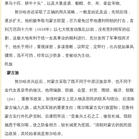
乘马十匹、耕牛十头”，以及大量皮裘、貂帽、衣、布、釜盆等物。
努尔哈赤还采取了正确的用兵策略，一般是由近及远，先弱后强，
逐步扩大。他积极争取与蒙古联盟，尽力避免过早地遭到明朝的打击，直
到万历四十六年（
1618年）以七大恨发动叛乱以前，没有受到明军的征
剿，这极大地有利于统一女真事业的顺利进行。充分发挥了军事指挥才
干。他长于用计，重视保密，多谋善断，议即定，定即行，出兵犹如暴风
骤雨，迅不可挡，经常
以少胜多
，变被动为主动。
民族
·
蒙古族
努尔哈赤兴起后，对蒙古采取了既不同于中原汉族皇帝、也不同于
金代女真皇帝的做法。他用编旗、联姻、会盟、封赏、围猎、赈济、朝觐
（
jìn）、重教等政策，加强对蒙古上层人物及部民的联系与辖治。后漠南
蒙古编入八旗，成为其军政的重要支柱；喀尔喀蒙古实行旗盟制；厄鲁特
蒙古实行外扎萨克制。后康熙帝说：“昔秦兴土石之工，修筑长城。我朝
施恩于喀尔喀，使之防备朔方，较长城更为坚固。”清朝对蒙古的抚民固
边政策，其经始者就是努尔哈赤。