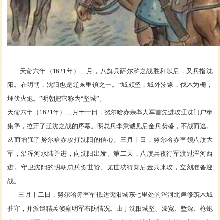
天命六年（
1621年）二月，八旗兵萨尔浒之战胜利以后，又兵指沈
阳。在明朝，沈阳也是辽东重镇之一。“城颇坚，城外浚壕，伐木为栅，
埋伏火炮。”明朝把它称为“坚城”。
天命六年（
1621年）二月十一日，努尔哈赤亲率大军首先进攻辽沈门户奉
集堡，拉开了辽沈之战的序幕。明总兵李秉诚见后金兵势盛，不战而逃。
从而增强了努尔哈赤攻打沈阳的信心。三月十日，努尔哈赤率领八旗大
军，沿浑河水陆并进，向沈阳出发。第二天，八旗兵夜行军渡过浑河西
进。守卫沈阳的明朝总兵贺世贤、尤世功得知后金兵来攻，立刻准备迎
战。
三月十二日，努尔哈赤率军抵达沈阳城东七里处的浑河北岸修筑木城
驻守，并派遣精兵侦察明军布防情况。由于沈阳城坚、濠宽、堑深、枪炮