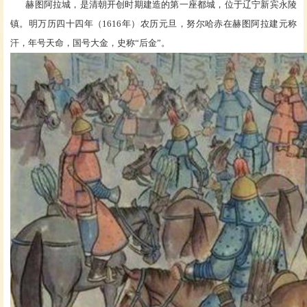
赫图阿拉城，是清朝开创时期建造的第一座都城，位于辽宁新宾永陵
镇。明万历四十四年（
1616年）农历元旦，努尔哈赤在赫图阿拉建元称
汗，年号天命，国号大金，史称“后金”。