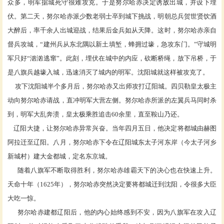
众多，明军据城死守很难攻克。于是努尔哈赤决定诱敌出城，并设下埋
伏。第二天，努尔哈赤派少数老弱士卒到城下挑战，明朝总兵贺世贤饮酒
大醉后，率千余人出城迎战，结果后金兵如从天降。这时，努尔哈赤亲自
督兵攻城，“建州兵从东北隅以新土填堑，蜂拥过壕，急攻东门。”守城明
军只好“汹汹逃窜”。此刻，埋伏在城中的内应，砍断桥绳，放下吊桥，于
是八旗兵越壕入城，迅速消灭了城内的明军。沈阳城就这样被攻克了。
攻下沈阳城半个多月后，努尔哈赤又出师攻打辽阳城。四贝勒皇太极主
动向努尔哈赤请战，直冲明军大营左侧。努尔哈赤所派的左翼兵马同时杀
到，明军大乱奔溃，皇太极乘胜追击60余里，直至鞍山乃还。
辽阳大捷，让努尔哈赤异常兴奋。当年四月五日，他决定将都城由赫图
阿拉迁至辽阳。八月，努尔哈赤下令在辽阳城东太子河东岸（今太子河乡
新城村）建大金都城，定名东京城。
随着八旗军不断取得胜利，努尔哈赤雄霸天下的决心也在快速上升。
天命十年（1625年），努尔哈赤突然决定要将都城迁到沈阳，令很多大臣
大吃一惊。
努尔哈赤建都辽阳后，他的内心始终感到不安，因为八旗军在攻入辽