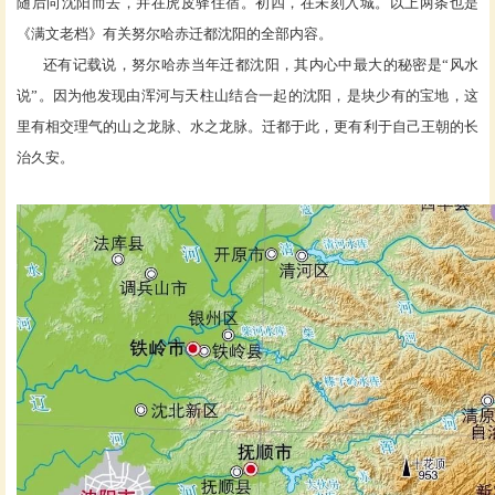
随后向沈阳而去，并在虎皮驿住宿。初四，在未刻入城。以上两条也是
《满文老档》有关努尔哈赤迁都沈阳的全部内容。
还有记载说，努尔哈赤当年迁都沈阳，其内心中最大的秘密是“风水
说”。因为他发现由浑河与天柱山结合一起的沈阳，是块少有的宝地，这
里有相交理气的山之龙脉、水之龙脉。迁都于此，更有利于自己王朝的长
治久安。