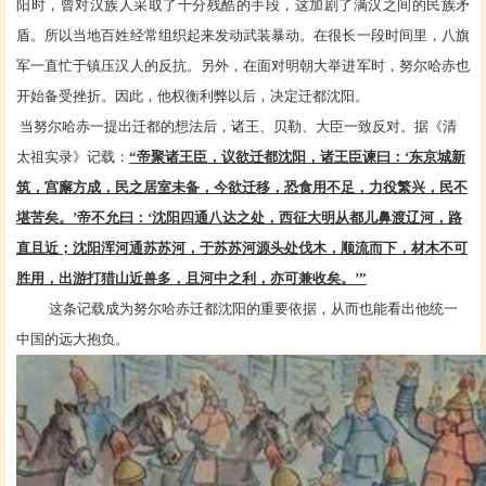
阳时，曾对汉族人采取了十分残酷的手段，这加剧了满汉之间的民族矛
盾。所以当地百姓经常组织起来发动武装暴动。在很长一段时间里，八旗
军一直忙于镇压汉人的反抗。另外，在面对明朝大举进军时，努尔哈赤也
开始备受挫折。因此，他权衡利弊以后，决定迁都沈阳。
当努尔哈赤一提出迁都的想法后，诸王、贝勒、大臣一致反对。据《清
太祖实录》记载：
“帝聚诸王臣，议欲迁都沈阳，诸王臣谏曰：‘东京城新
筑，宫廨方成，民之居室未备，今欲迁移，恐食用不足，力役繁兴，民不
堪苦矣。’帝不允曰：‘沈阳四通八达之处，西征大明从都儿鼻渡辽河，路
直且近；沈阳浑河通苏苏河，于苏苏河源头处伐木，顺流而下，材木不可
胜用，出游打猎山近兽多，且河中之利，亦可兼收矣。’”
这条记载成为努尔哈赤迁都沈阳的重要依据，从而也能看出他统一
中国的远大抱负。