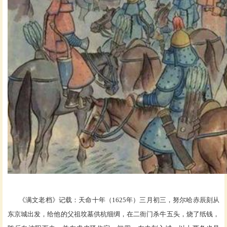
《满文老档》记载：天命十年（
1625年）三月初三，努尔哈赤辰刻从
东京城出发，给他的父祖坟墓供杭细绸，在二衙门杀牛五头，烧了纸钱，