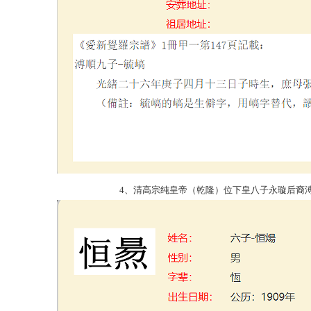
4、清高宗纯皇帝（乾隆）位下皇八子永璇后裔溥顺九