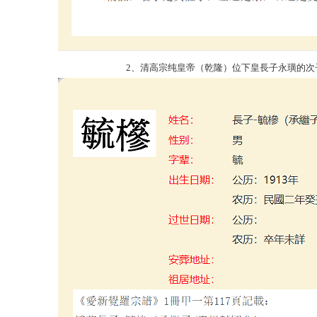
2、清高宗纯皇帝（乾隆）位下皇長子永璜的次子绵恩