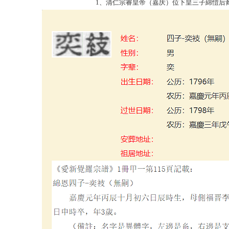
1、清仁宗睿皇帝（嘉庆）位下皇三子綿愷后裔溥僎