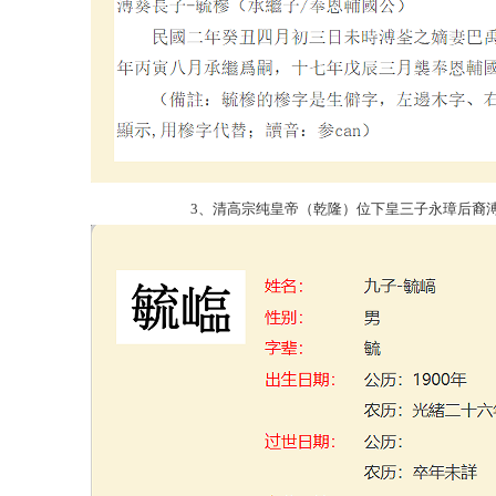
3、清高宗纯皇帝（乾隆）位下皇三子永璋后裔溥葵長