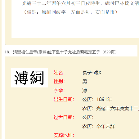
18、淸聖祖仁皇帝(康熙)位下皇十子允祉后裔載定五子（629页）