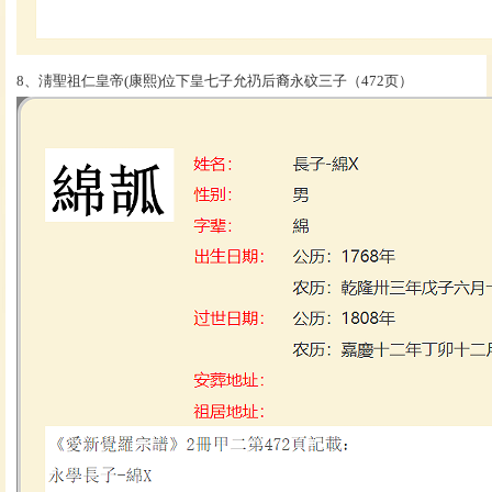
8、淸聖祖仁皇帝(康熙)位下皇七子允礽后裔永砇三子（472页）