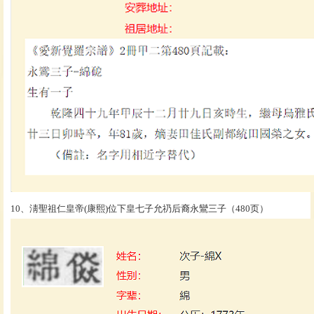
10、淸聖祖仁皇帝(康熙)位下皇七子允礽后裔永鸞三子（480页）