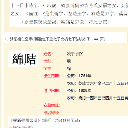
1、淸聖祖仁皇帝(康熙)位下皇七子允礽七子弘眺次子（441页）