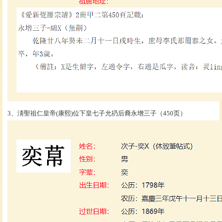
3、淸聖祖仁皇帝(康熙)位下皇七子允礽后裔永增三子（450页）