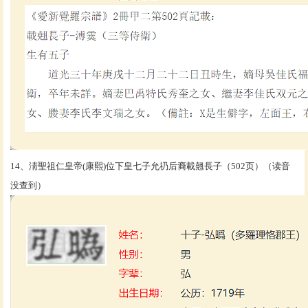
14、淸聖祖仁皇帝(康熙)位下皇七子允礽后裔載翹長子（502页）（读音
没查到）