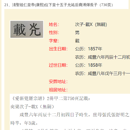
21、淸聖祖仁皇帝(康熙)位下皇十五子允祐后裔溥煇長子（730页）