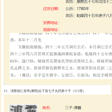
15、淸聖祖仁皇帝(康熙)位下皇七子允礽第十子（513页）