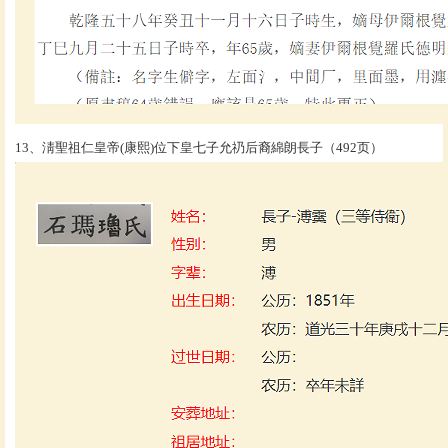
13、淸聖祖仁皇帝(康熙)位下皇七子允礽后裔綿朗長子（492页）