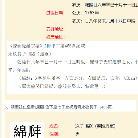
5、淸聖祖仁皇帝(康熙)位下皇七子允礽后裔永砇長子（465页）