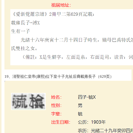
19、淸聖祖仁皇帝(康熙)位下皇十子允祉后裔載雍長子（629页）