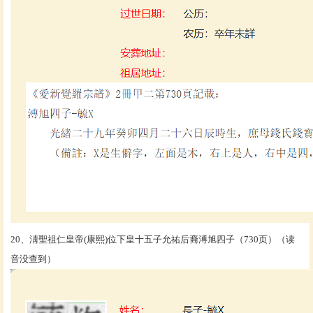
20、淸聖祖仁皇帝(康熙)位下皇十五子允祐后裔溥旭四子（730页）（读
音没查到）