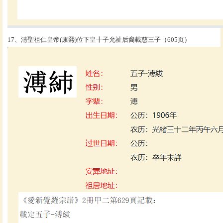
17、淸聖祖仁皇帝(康熙)位下皇十子允祉后裔載慈三子（605页）