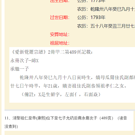
11、淸聖祖仁皇帝(康熙)位下皇七子允礽后裔永冊次子（489页）（读音
没查到）