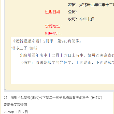
25、淸聖祖仁皇帝(康熙)位下皇二十三子允禵后裔溥多三子（945页）
爱新觉罗宗谱网
2025年11月17日