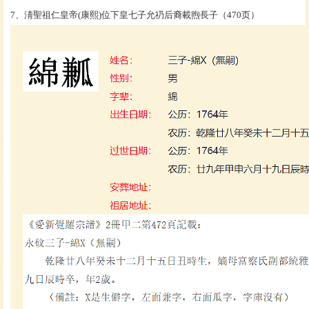
7、淸聖祖仁皇帝(康熙)位下皇七子允礽后裔載煦長子（470页）