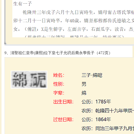
9、淸聖祖仁皇帝(康熙)位下皇七子允礽后裔永學長子（472页）