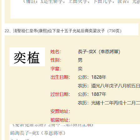
22、淸聖祖仁皇帝(康熙)位下皇十五子允祐后裔奕梁次子（750页）