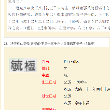
23、淸聖祖仁皇帝(康熙)位下皇十五子允祐后裔綿洵長子（758页）