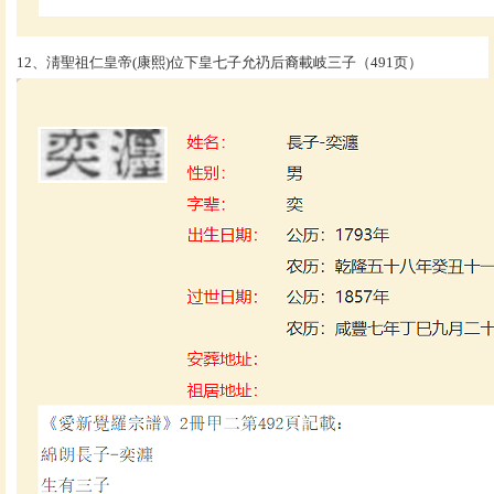
12、淸聖祖仁皇帝(康熙)位下皇七子允礽后裔載岐三子（491页）