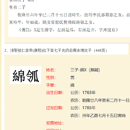
2、淸聖祖仁皇帝(康熙)位下皇七子允礽后裔永增次子（448页）