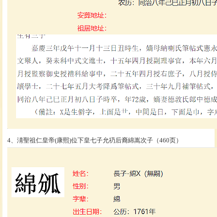
4、淸聖祖仁皇帝(康熙)位下皇七子允礽后裔綿嵩次子（460页）