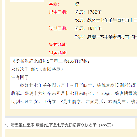
6、淸聖祖仁皇帝(康熙)位下皇七子允礽后裔永砇次子（465页）