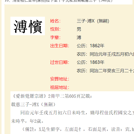
16、淸聖祖仁皇帝(康熙)位下皇十子允祉后裔載侖三子（548页）