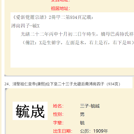
24、淸聖祖仁皇帝(康熙)位下皇二十三子允禵后裔溥崗四子（934页）