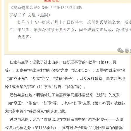
仕途与生平：记载了进士出身、任职理事官的
“松溥”（第1188页
后）；因案被“销出黄档”的“保桢”之妻（第1471页）；因罪被“黜宗室”者
（如“齐正额”、“龄宽”之父、“英禧”长子）；以及发往盛京、黑龙江等地
居住或圈禁的宗室（如“亨玉”后裔、“祥佑”等）。
迁徙与居住地：明确标注了自嘉庆年间起移居盛京（沈阳）的支系
（如
“亨玉”、“常奎”、“如璋”等），其中“如璋”支系（第1549页）被确认
为宗谱中首个“移居盛京”的明确记载。
过继与承嗣：记录了首例出现在本册宗谱中的
“过继孙”案例——永瑢
出继为允禧之孙（第1188页后）。亦有过继子嗣后又“撤回归宗”的情况