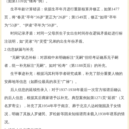
（如第1339页“继寿”例）。
生卒年龄计算错误：依据生卒年月进行重新核算并修正，如第
1477
页，将“春灵”卒年“36岁”更正为“26岁”；第1549页，修正“如璋”卒年
为“53岁”、“伊凌”卒年为“50岁”。
时间记录矛盾：对同一父母所生子女出生时间存在逻辑矛盾处进行标
注说明，如
“灵湫”与“灵璧”兄弟的出生年份矛盾。
2.信息缺漏与补充
“无嗣”状态补标：对原稿中未明确标注“无嗣”但经考证确系无子嗣
者，统一补充标注“无嗣”。如对“松寿”（第1188页后）的补充。
生平事迹补充：根据冯其利等学者研究成果，补充了部分重要人物的
安葬地等信息（如爵位最高的亲王
“广禄”）。
后人信息的延续性录入：对于
1937-1938年最后一次官方续谱后确认
的后人信息，根据其后裔家谱予以补充。典型案例如第1271页“延祺”（又
名罗寄尘），补充了其1954年卒于南京、葬于北京八达岭陵园及子女情
况，明确了其族人罗健民、罗松龄等因未知续谱而未载入1938年谱系的情
况。