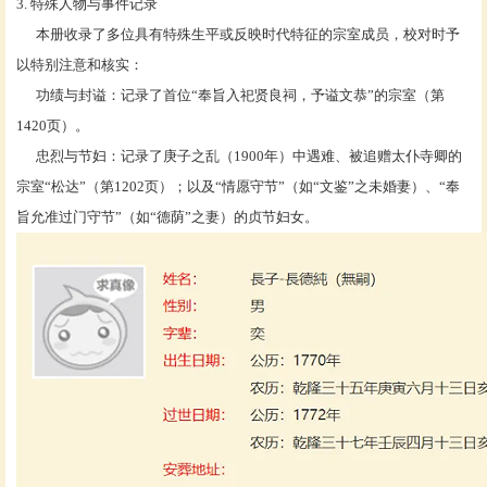
3. 特殊人物与事件记录
本册收录了多位具有特殊生平或反映时代特征的宗室成员，校对时予
以特别注意和核实：
功绩与封谥：记录了首位
“奉旨入祀贤良祠，予谥文恭”的宗室（第
1420页）。
忠烈与节妇：记录了庚子之乱（
1900年）中遇难、被追赠太仆寺卿的
宗室“松达”（第1202页）；以及“情愿守节”（如“文鉴”之未婚妻）、“奉
旨允准过门守节”（如“德荫”之妻）的贞节妇女。