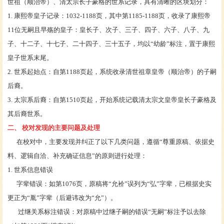
世祖（顺治帝）、清太宗长子豪格的世系记录，具有清晰的区块划分：
1. 康熙帝皇子记录：1032-1188页，其中第1185-1188页，收录了康熙帝
11位无嗣且早殇的皇子：皇长子、次子、三子、四子、六子、八子、九
子、十二子、十七子、二十四子、三十五子，均以“幼龄”标注，置于康熙
皇子世系末尾。
2. 世系起始点：自第1188页起，系统收录清世祖章皇帝（顺治帝）的子嗣
后裔。
3. 太宗系后裔：自第1510页起，开始系统记载清太宗文皇帝皇长子豪格及
其后裔世系。
二、
校对发现的主要问题及处理
在校对中，主要发现并纠正了以下几类问题，遵循
“尊重原稿、依据史
料、逻辑自洽、补充确证信息”的原则进行处理：
1. 世系信息错误
字辈错误：如第
1076页，原稿将“允衸”误列为“弘”字辈，已根据史实
更正为“胤”字辈（后避讳改为“允”）。
过继关系标注错误：对原稿中过继子嗣的错误
“无嗣”标注予以去除