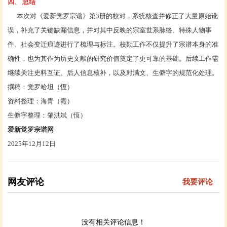
四、
总结
本次对《爱新觉罗宗谱》第3册的校对，系统核查并修正了大量原始讹
误，补充了关键缺漏信息，并对其中反映的宗室世系脉络、特殊人物事
件、社会变迁痕迹进行了梳理与标注。校勘工作不仅提升了宗谱本身的准
确性，也为其作为历史文献的研究价值奠定了更可靠的基础。后续工作需
继续关注史料互证、后人信息核补，以及对满文、生僻字的规范化处理。
撰稿：觉罗哈坦（恆）
资料整理：海青（燾）
生僻字整理：肇洪斌（恆）
爱新觉罗宗谱网
2025年12月12日
网友评论
我要评论
没有相关评论信息！