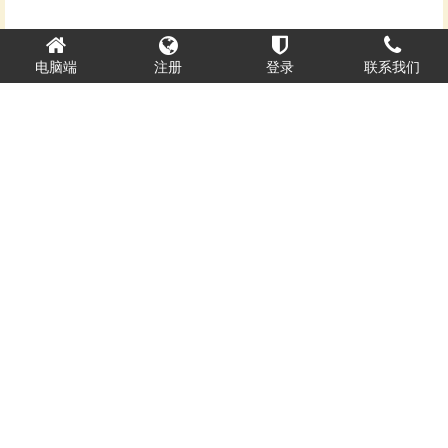
电脑端
注册
登录
联系我们
隐私保护
爱新觉罗宗谱网
ICP备案：
辽ICP备2022007824号-1
辽公网安备 21010302000807号
官方网址：http://www.axjlzp.com
咨询电话：18540068988 13998815316 邮箱：haiqing9876@163.com
爱新觉罗 版权所有Copyright © 2016 qingchao. All Rights Reserved