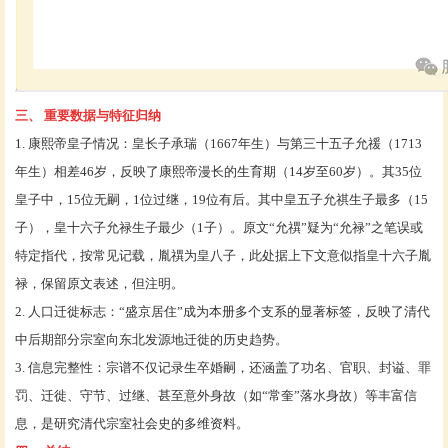
三、
重要数据与特征归纳
1. 康熙帝皇子情况：皇长子承瑞（1667年生）与第三十五子允禐（1713
年生）相差46岁，反映了康熙帝漫长的生育期（14岁至60岁）。其35位
皇子中，15位无嗣，1位过继，19位有后。其中皇五子允祺生子最多（15
子），皇十六子允禄生子最少（1子）。原文“允禩”疑为“允禄”之笔误或
特定指代，按常见记载，胤禩为皇八子，此处据上下文意似指皇十六子胤
禄，保留原文表述，但注明。
2. 人口迁徙标志：“盛京居住”成为本册多个支系的显著标签，反映了清代
中后期部分宗室向东北发源地迁徙的历史趋势。
3. 信息完整性：宗谱不仅记录生卒婚嗣，还涵盖了功名、官职、封谥、罪
罚、迁徙、守节、过继、甚至意外身故（如“常奎”落水身故）等丰富信
息，是研究清代宗室社会史的多维资料。