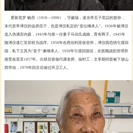
爱新觉罗
·毓喦（1918—1999），字巖瑞，道光帝五子奕誴的曾孙，
末代皇帝溥仪的远房侄子，也是溥仪私定的“皇位继承人”。1936年被溥仪
选入伪满宫内庭，1943年与第一任妻子马佳氏成婚，育有两子。1945年
随溥仪逃亡至苏联当战俘。1950年在西伯利亚收容所，溥仪因恐惧引渡回
国，私下立其为“皇子”兼继承人。1950年引渡回国后，在抚顺战犯管理所
接受改造至1957年。出狱后曾做代课老师、临时工，文革期间曾被下放山
西劳动，1979年回京后做过环卫工人。