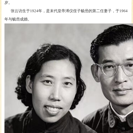
岁。
张云访生于
1924年，是末代皇帝溥仪侄子毓喦的第二任妻子，于1964
年与毓喦成婚。