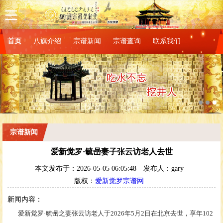
首页
八旗介绍
宗谱新闻
宗谱查询
联系我们
宗谱新闻
爱新觉罗·毓喦妻子张云访老人去世
本文发布于：2026-05-05 06:05:48
发布人：gary
版权：
爱新觉罗宗谱网
新闻内容：
爱新觉罗·毓喦之妻张云访老人于2026年5月2日在北京去世，享年102