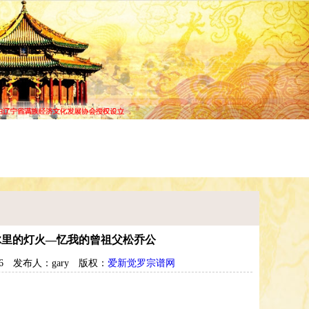
谱查询
宗谱研究
常见问题
脉里的灯火—忆我的曾祖父松乔公
6
发布人：gary
版权：
爱新觉罗宗谱网