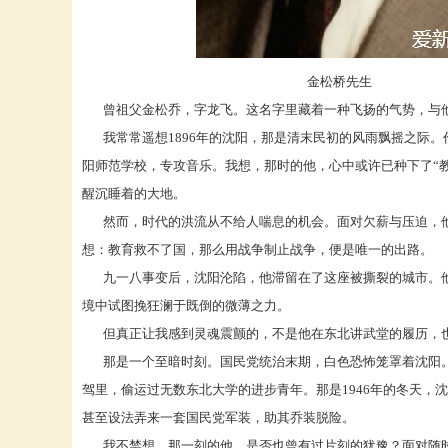
金松桥先生
曾祖父金松乔，字龙飞。这名字里藏着一种飞扬的气势，与他
我常常遥想1896年的沈阳，那是清末民初的风雨飘摇之际。
阳师范学校，专攻音乐。我想，那时的他，心中或许已种下了“
醒沉睡着的大地。
然而，时代的洪流从不给人喘息的机会。面对欠薪与压迫，他
想：教育救不了国，那么用战争制止战争，便是唯一的出路。
九一八事变后，沈阳沦陷，他滞留在了这座被撕裂的城市。他
境中试图挽狂澜于既倒的微薄之力。
但真正让我感到灵魂震颤的，不是他在东北讲武堂的履历，也
那是一个至暗时刻。国民党统治末期，白色恐怖笼罩着沈阳。
驾里，偷运过无数东北大学的进步青年。那是
1946年的冬天
甚至设法弄来一套国民党军装，助其乔装脱险。
我不禁想，那一刻的他，是否也曾有过片刻的犹豫？面对随时