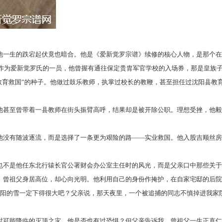
一生的跌宕起伏竟也暗合。他是《爱新觉罗宗谱》续修的核心人物，是那个在
作为爱新觉罗氏的一员，他曾握有通往保定贵胄军官学校的入场券，那是皇族
教育救国”的种子。他做过鼓乐教师，执掌过校长的教鞭，甚至担任过沈阳县教
甚至曾带着一县教师在街头振臂高呼，结果却是被开除公职。理想受挫，他毅
没有随波逐流，而是选择了一条更为艰险的路
——实业救国。他入股吉顺丝房
不是他任东北行辕长官公署财会办公室主任时的风光，而是父亲口中那些关于
曾祖父身居高位，却心向光明。他利用自己的身份作掩护，在自家宅邸的后院
，沈阳的雪一定下得很大吧？父亲说，那天夜里，一个被追捕的同志不慎掉进我
可能降临的灭顶之灾，他是否也有过恐惧？但父亲告诉我，曾祖父一生正直仁