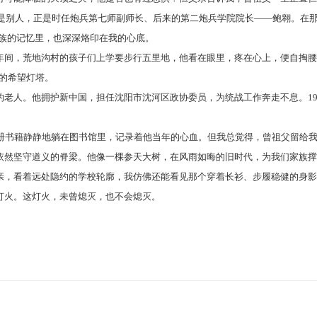
是别人，正是时任炮兵第七师副师长、后来的第二炮兵学院院长——鲍翱。在
家族的记忆里，也深深烙印在我的心底。
间，荒地沟村的孩子们上学要步行五里地，他看在眼里，疼在心上，便自掏腰
的希望灯塔。
老人。他拥护新中国，担任沈阳市沈河区政协委员，为统战工作奔走不息。
1
0册书籍静静地躺在图书馆里，记录着他当年的心血。但我总觉得，曾祖父留给
然坚守道义的脊梁。他像一棵参天大树，在风雨如晦的旧时代，为我们家族撑
，看着远处隐约的学校轮廓，我仿佛还能看见那个穿着长衫、步履稳健的身影
火。这灯火，未曾熄灭，也不会熄灭。