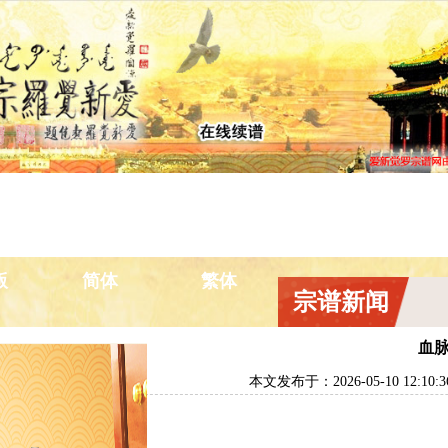
景点
宗谱新闻
排辈用字
宗室汉姓
宗
版
简体
繁体
宗谱新闻
血
本文发布于：2026-05-10 12:10:3