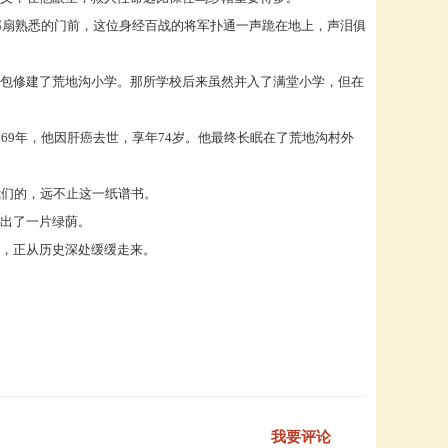
那扇熟悉的门前，这位身经百战的将军扑通一声跪在地上，声泪俱
包修建了荒地沟小学。那所学校后来虽然并入了满堂小学，但在
969年，他因肝癌去世，享年74岁。他最终长眠在了荒地沟村外
我们的，远不止这一纸谱书。
出了一片绿荫。
，正从历史深处缓缓走来。
我要评论