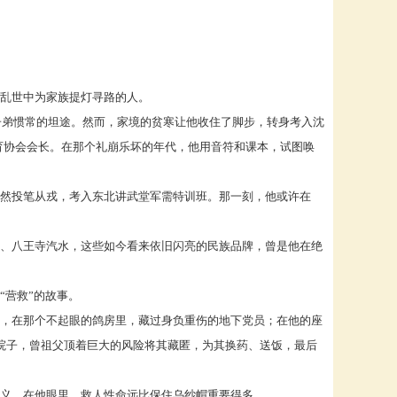
乱世中为家族提灯寻路的人。
子弟惯常的坦途。然而，家境的贫寒让他收住了脚步，转身考入沈
育协会会长。在那个礼崩乐坏的年代，他用音符和课本，试图唤
然投笔从戎，考入东北讲武堂军需特训班。那一刻，他或许在
、八王寺汽水，这些如今看来依旧闪亮的民族品牌，曾是他在绝
“营救”的故事。
，在那个不起眼的鸽房里，藏过身负重伤的地下党员；在他的座
家院子，曾祖父顶着巨大的风险将其藏匿，为其换药、送饭，最后
义，在他眼里，救人性命远比保住乌纱帽重要得多。