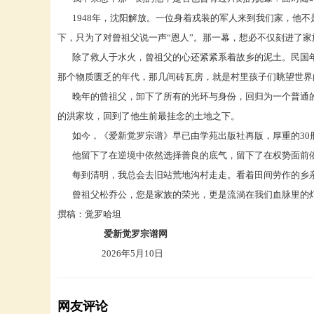
1948年，沈阳解放。一位身着戎装的军人来到我们家，他不
下，只为了对曾祖父说一声“恩人”。那一幕，想必不仅刻进了
除了救人于水火，曾祖父的心还紧紧系着故乡的泥土。民国年
那个物质匮乏的年代，那几间砖瓦房，就是村里孩子们眺望世界
晚年的曾祖父，卸下了所有的光环与身份，回归为一个普通的
的洪家坟，回到了他生前最挂念的土地之下。
如今，《爱新觉罗宗谱》早已由学苑出版社再版，厚重的
3
他留下了在逆境中依然选择善良的底气，留下了在权势面前依
每到清明，我总会去旧站荒地沟村走走。看着田间劳作的乡亲
曾祖父松乔公，您是家族的荣光，更是流淌在我们血脉里的灯
撰稿：觉罗哈坦
爱新觉罗宗谱网
2026年5月10日
网友评论