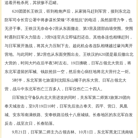
追着开枪杀死，其状惨不忍睹。
620团团长王铁汉，听到枪炮声后，从家骑马赶到军营，接到东北边
防军司令长官公署中将参谋长荣臻“不准抵抗”的电话，虽然据理力争，也
无济于事。王铁汉无奈命令2营从东面撤走、第3营及团部由墙突围。突围
时遇到日军火力阻击，3营9连官兵立即猛烈还击。其他各连也相继赶到，
与日军展开激战，将其火力压制下去。趁此机会各连队相继越过壕沟离开
营地。与此同时，第2营也从东面突围出去。王铁汉的620团是最后撤出北
大营的，时间大约在后半夜5时左右。19日拂晓，日军占领北大营后，将
东北军遗留的军械、钱款抢掠一空，然后丧心病狂地将北大营付之一炬。
5时半，东北军第七旅退到沈阳东山嘴子的东大营。日军占领北大
营，战斗中东北军伤亡三百多人，日军仅伤亡二十四人。
日军独立守备队向北大营进攻的同时，关东军第二师第
3旅第29团向
奉天城攻击，至9月19日10时，日军先后攻占奉天、四平、营口、凤凰
城、安东等南满铁路、安奉铁路沿线十八座城镇。长春地区的东北军自发
反击，战至次日，长春陷落。
9月21日，日军第二师主力占领吉林。10月1日，东北军黑龙江洮南镇