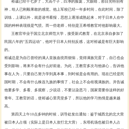
裕诚已经十七岁了，大高个子，白净的脸庞，大眼睛，那目光特别有
神，给人已刚毅果敢的感觉。他上军校已经一年多时间，在此时间，除了
训练，上课以外，就是读书看报，思想上逐渐成熟起来，对于日本人在中
国的种种表现很是气愤。而一些老师，特别是王希维教官对他影响最大。
王教官毕业于国立北京师范大学，接受新式教育，在北京亲自参加了
民国八年的
“五四运动”，他对于日本人特别反感，这对裕诚是有巨大影响
的。
裕诚总是为自己曾经的满人皇族血统而烦恼，觉得满族完蛋了，自己也会
受到影响，将来不会有什么好前途。为此，王教官多次与他谈心，告诉他
事在人为，只要自己努力学到真本事，到时候是会有用的。现在已经是民
国时期，不会有什么株连九族的事情了，社会上不会歧视满族的。并告诫
他要多学、多看、多观察，少说话，不要沾染恶习，国家需要你这样的好
青年。王教官的话，使裕诚心里亮堂多了，所以他的学习热情是越来越
高。
第四天上午
10点多钟的时候，训导处发出通知：鉴于城西北的北大营
被日本人占领（实际上是日本人攻打北大营），东塔机场也被日本人占