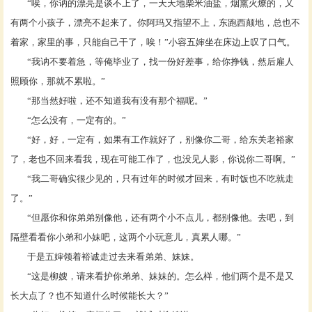
“唉，你讷的漂亮是谈不上了，一天天地柴米油盐，烟熏火燎的，又
有两个小孩子，漂亮不起来了。你阿玛又指望不上，东跑西颠地，总也不
着家，家里的事，只能自己干了，唉！”小容五婶坐在床边上叹了口气。
“我讷不要着急，等俺毕业了，找一份好差事，给你挣钱，然后雇人
照顾你，那就不累啦。”
“那当然好啦，还不知道我有没有那个福呢。”
“怎么没有，一定有的。”
“好，好，一定有，如果有工作就好了，别像你二哥，给东关老裕家
了，老也不回来看我，现在可能工作了，也没见人影，你说你二哥啊。”
“我二哥确实很少见的，只有过年的时候才回来，有时饭也不吃就走
了。”
“但愿你和你弟弟别像他，还有两个小不点儿，都别像他。去吧，到
隔壁看看你小弟和小妹吧，这两个小玩意儿，真累人哪。”
于是五婶领着裕诚走过去来看弟弟、妹妹。
“这是柳嫂，请来看护你弟弟、妹妹的。怎么样，他们两个是不是又
长大点了？也不知道什么时候能长大？”