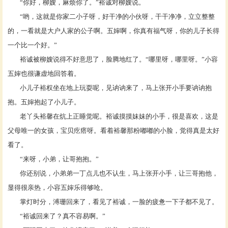
“你好，柳嫂，麻烦你了。”裕诚对柳嫂说。
“哟，这就是你家二小子呀，好干净的小伙呀，干干净净，立立整整
的，一看就是大户人家的公子啊。五婶啊，你真有福气呀，你的儿子长得
一个比一个好。”
裕诚被柳嫂说得不好意思了，脸腾地红了。
“哪里呀，哪里呀。”小容
五婶也很谦虚地回答着。
小儿子裕权坐在地上玩耍呢，见讷讷来了，马上张开小手要讷讷抱
抱。五婶抱起了小儿子。
老丫头裕馨在炕上正睡觉呢。裕诚摸摸妹妹的小手，很是喜欢，这是
父母唯一的女孩，宝贝疙瘩呀。看着裕馨那粉嘟嘟的小脸，觉得真是太好
看了。
“来呀，小弟，让哥抱抱。”
你还别说，小弟弟一丁点儿也不认生，马上张开小手，让三哥抱他，
显得很亲热，小容五婶乐得够呛。
掌灯时分，溥珊回来了，看见了裕诚，一脸的疲惫一下子都不见了。
“裕诚回来了？真不容易啊。”