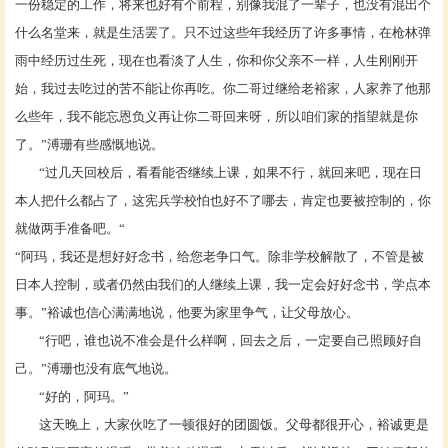
一份稳定的工作，将来也好有个前程，别像我混了一辈子，也没有混出个
什么名堂来，就是生活罢了。只不过这些年我经历了许多事情，在枪林弹
雨中经历过生死，现在也看淡了人生，你和你父亲不一样，人生刚刚开
始，我过去吃过的苦不能让你再吃。你二哥过继给老裕家，人家养了他那
么些年，我不能忘恩负义再让你二哥回来呀，所以咱们家的指望就是你
了。”溥珊有些感慨地说。
“过几天回校后，看看能否继续上课，如果不行，就回来吧，现在日
本人把什么都占了，这宪兵学校怕也好不了哪去，肯定也要被控制的，你
就做两手准备吧。“
“阿玛，我还是想好好念书，给您老争口气。除非学校解散了，不管是被
日本人控制，或者仍然由我们的人继续上课，我一定会好好念书，学点本
事。”裕诚也信心满满地说，他要为家里争气，让父母放心。
“行吧，谁也说不准会是什么样啊，回去之后，一定要自己照顾好自
己。”溥珊也没有底气地说。
“好的，阿玛。”
这天晚上，大家伙吃了一顿很好的团圆饭。父母都很开心，裕诚更是