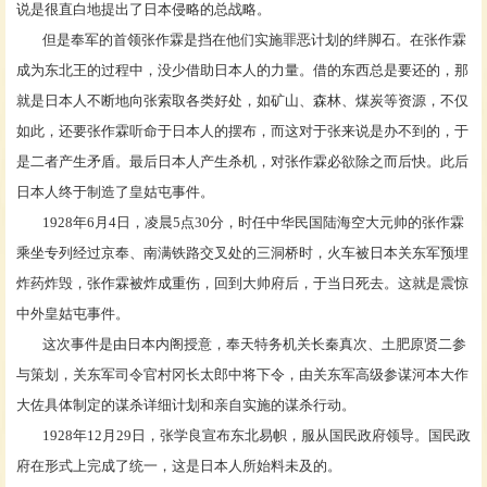
说是很直白地提出了日本侵略的总战略。
但是奉军的首领张作霖是挡在他们实施罪恶计划的绊脚石。在张作霖
成为东北王的过程中，没少借助日本人的力量。借的东西总是要还的，那
就是日本人不断地向张索取各类好处，如矿山、森林、煤炭等资源，不仅
如此，还要张作霖听命于日本人的摆布，而这对于张来说是办不到的，于
是二者产生矛盾。最后日本人产生杀机，对张作霖必欲除之而后快。此后
日本人终于制造了皇姑屯事件。
1928年6月4日，凌晨5点30分，时任中华民国陆海空大元帅的张作霖
乘坐专列经过京奉、南满铁路交叉处的三洞桥时，火车被日本关东军预埋
炸药炸毁，张作霖被炸成重伤，回到大帅府后，于当日死去。这就是震惊
中外皇姑屯事件。
这次事件是由日本内阁授意，奉天特务机关长秦真次、土肥原贤二参
与策划，关东军司令官村冈长太郎中将下令，由关东军高级参谋河本大作
大佐具体制定的谋杀详细计划和亲自实施的谋杀行动。
1928年12月29日，张学良宣布东北易帜，服从国民政府领导。国民政
府在形式上完成了统一，这是日本人所始料未及的。