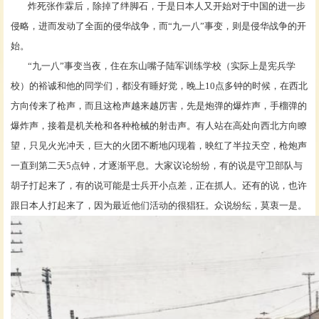
炸死张作霖后，除掉了绊脚石，于是日本人又开始对于中国的进一步
侵略，进而发动了全面的侵华战争，而
“九一八”事变，则是侵华战争的开
始。
“九一八”事变当夜，住在东山嘴子陆军训练学校（实际上是宪兵学
校）的裕诚和他的同学们，都没有睡好觉，晚上10点多钟的时候，在西北
方向传来了枪声，而且这枪声越来越厉害，先是炮弹的爆炸声，手榴弹的
爆炸声，接着是机关枪和各种枪械的射击声。有人站在高处向西北方向瞭
望，只见火光冲天，巨大的火团不断地闪现着，映红了半拉天空，枪炮声
一直到第二天5点钟，才逐渐平息。大家议论纷纷，有的说是守卫部队与
胡子打起来了，有的说可能是士兵开小点差，正在抓人。还有的说，也许
跟日本人打起来了，因为最近他们活动的很猖狂。众说纷纭，莫衷一是。