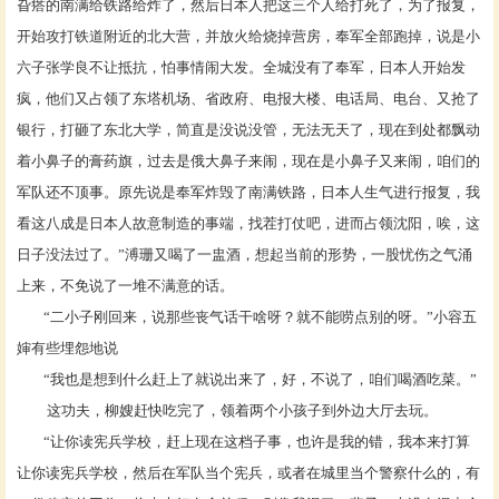
旮瘩的南满给铁路给炸了，然后日本人把这三个人给打死了，为了报复，
开始攻打铁道附近的北大营，并放火给烧掉营房，奉军全部跑掉，说是小
六子张学良不让抵抗，怕事情闹大发。全城没有了奉军，日本人开始发
疯，他们又占领了东塔机场、省政府、电报大楼、电话局、电台、又抢了
银行，打砸了东北大学，简直是没说没管，无法无天了，现在到处都飘动
着小鼻子的膏药旗，过去是俄大鼻子来闹，现在是小鼻子又来闹，咱们的
军队还不顶事。原先说是奉军炸毁了南满铁路，日本人生气进行报复，我
看这八成是日本人故意制造的事端，找茬打仗吧，进而占领沈阳，唉，这
日子没法过了。”溥珊又喝了一盅酒，想起当前的形势，一股忧伤之气涌
上来，不免说了一堆不满意的话。
“二小子刚回来，说那些丧气话干啥呀？就不能唠点别的呀。”小容五
婶有些埋怨地说
“我也是想到什么赶上了就说出来了，好，不说了，咱们喝酒吃菜。”
这功夫，柳嫂赶快吃完了，领着两个小孩子到外边大厅去玩。
“让你读宪兵学校，赶上现在这档子事，也许是我的错，我本来打算
让你读宪兵学校，然后在军队当个宪兵，或者在城里当个警察什么的，有