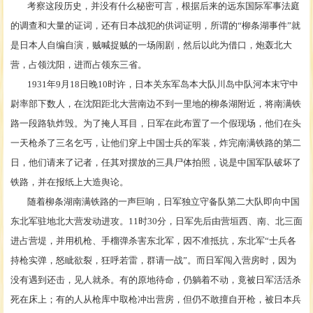
考察这段历史，并没有什么秘密可言，根据后来的远东国际军事法庭
的调查和大量的证词，还有日本战犯的供词证明，所谓的
“柳条湖事件”就
是日本人自编自演，贼喊捉贼的一场闹剧，然后以此为借口，炮轰北大
营，占领沈阳，进而占领东三省。
1931年9月18日晚10时许，日本关东军岛本大队川岛中队河本末守中
尉率部下数人，在沈阳距北大营南边不到一里地的柳条湖附近，将南满铁
路一段路轨炸毁。为了掩人耳目，日军在此布置了一个假现场，他们在头
一天枪杀了三名乞丐，让他们穿上中国士兵的军装，炸完南满铁路的第二
日，他们请来了记者，任其对摆放的三具尸体拍照，说是中国军队破坏了
铁路，并在报纸上大造舆论。
随着柳条湖南满铁路的一声巨响，日军独立守备队第二大队即向中国
东北军驻地北大营发动进攻。
11时30分，日军先后由营垣西、南、北三面
进占营堤，并用机枪、手榴弹杀害东北军，因不准抵抗，东北军“士兵各
持枪实弹，怒眦欲裂，狂呼若雷，群请一战”。而日军闯入营房时，因为
没有遇到还击，见人就杀。有的原地待命，仍躺着不动，竟被日军活活杀
死在床上；有的人从枪库中取枪冲出营房，但仍不敢擅自开枪，被日本兵