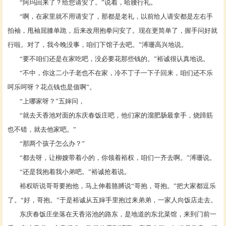
“阿玛回来了？给您请安了。”说着，哈腰行礼。
“啊，在家里就不用请安了，那都是老礼，以前给人请安都是左右手
拍袖，甩袖屈膝单跪，后来改用抱拳问安了。现在更简单了，握手问好就
行啦。对了，我今晚没事，咱们下馆子去吧。”溥珊高兴地说。
“要不咱们还是在家吃吧，没必要花那些钱的。”裕诚很认真地说。
“不中，你这二小子老也不在家，冷不丁子一下子回来，咱们还不乐
呵乐呵呀？花点钱也是值啊”。
“上哪家呀？”五婶问，
“就去天香池对面的东庆春饭庄吧，他们家的溜肥肠最拿手，烧蹄筋
也不错，就去他家吧。”
“那两个孩子怎么办？”
“都去呀，让柳嫂带着小的，你领着裕权，咱们一齐去啊。”溥珊说。
“还是我抱着我小弟吧。”裕诚抢着说。
裕权听说哥哥要抱他，马上伸着胳膊说
“哥抱，哥抱。”把大家都逗乐
了。“好，哥抱。”于是裕诚从五婶手里抱过来弟弟，一家人向饭店走去。
东庆春饭庄坐落在天香浴池的路东，是地道的东北菜馆，来到门前一