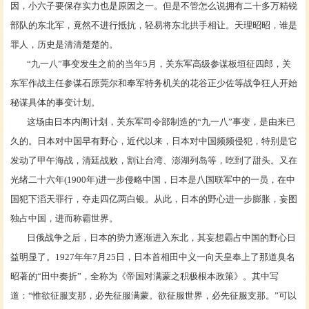
因，小六子要保存实力也是原因之一。但是不管怎么说拥有二十多万精锐
部队的东北军，竟然不进行抵抗，轻易将东北拱手相让。天理昭昭，谁是
罪人，历史是清清楚楚的。
“九一八”事变发生之前的当年5月，关东军高级参谋板垣征四郎，关
东军作战主任参谋石原莞尔和奉军特务机关的花谷正少佐等战争狂人开始
秘谋具体的事变计划。
这场由日本内阁计划，关东军司令部制造的
“九一八”事变，是由来已
久的。日本对中国早有野心，近代以来，日本对中国频频侵犯，特别是它
发动了甲午海战，清廷战败，割让台湾、澎湖列岛等，吃到了甜头。又在
光绪二十六年(1900年)进一步侵略中国，日本是八国联军中的一员，在中
国犯下滔天罪行，夺走四亿两白银。从此，日本的野心进一步膨胀，妄图
独占中国，进而称霸世界。
日俄战争之后，日本的势力逐渐进入东北，其妄想霸占中国的野心日
益明显了。
1927年年7月25日，日本首相田中义一向天皇奉上了那道臭名
昭著的“田中奏折”，全称为《帝国对满蒙之积极根本政策》。其中写
道：“惟欲征服支那，必先征服满蒙。欲征服世界，必先征服支那。”可以