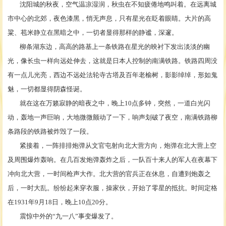
沈阳城的秋夜，空气温凉湿润，秋虫在不知疲倦地鸣叫着。在远离城
市中心的北郊，夜色漆黑，悄无声息，只有星光在眨着眼睛。大片的高
粱、苞米静立在黑暗之中，一切者显得那样的静谧，深邃。
柳条湖东边，高高的路基上一条铁路在星光的映衬下发出淡淡的幽
光，像长虫一样向远处伸去，这就是日本人控制的南满铁路。铁路四周没
有一点儿光亮，西边不远处法轮寺古塔及百年老榆树，影影绰绰，形如鬼
魅，一切都显得阴森怪诞。
就在这在万籁寂静的暗夜之中，晚上
10点多钟，突然，一道白光闪
动，轰地一声巨响，大地微微颤动了一下，响声划破了夜空，南满铁路柳
条路段的铁路被炸毁了一段。
紧接着，一阵排排炮弹从文官屯射向北大营方向，炮弹在北大营上空
及周围爆炸轰响。在几百发炮弹轰炸之后，一队百十来人的军人在夜幕下
冲向北大营，一时间枪声大作。北大营的官兵正在休息，自遭到炮轰之
后，一时大乱。纷纷起来穿衣服，操家伙，开始了零星的抵抗。时间定格
在
1931年9月18日，晚上10点20分。
震惊中外的
“九一八”事变爆发了。