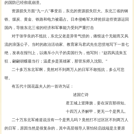
的国防已经彻底崩溃‌。
资源损失方面
“九一八”事变后，东北的资源损失巨大。东北三省的钢
铁、煤炭、黄金、铁路和电力被霸占。日本侵略军大肆抢掠这些资源运回
国内，导致东北三省的经济和军事能力受到严重打击‌
对于张学良的不抵抗，东北父老是异常气愤的，痛恨这个无能而又风
流的浪荡公子。当时的政治活动家、教育家马君武先生悲愤地写下一首七
绝，发表在报刊上，以痛斥小六子的卖国行为，他写到：
“赵四风流朱五
狂，翩翩胡蝶最当行；温柔乡是英雄冢，那管东师入沈阳。”
二十多万东北军啊，竟然对不到两万人的日军不敢抵抗，多么可悲
呀。
有五代十国花蕊夫人的一首诗为证：
述国亡诗
君王城上竖降旗，妾在深宫那得知。
十四万人齐解甲，更无一个是男儿。
二十万东北军难道说没有一个是男儿吗？竟然打不过区区不到两万人
的日军，原因当然是很复杂的，其中高层领导人害怕轻启战端是主要原