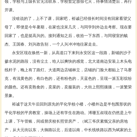
领，学校与上级长官无法联系，学校暂定放假七天，待事情清楚后，再行
开课。
没啥说的了，上不了课，回家吧，裕诚已经很长时间没有回家看望父
母了，即便是今年暑期，在家也没呆几天，与同学到外边去考察。现在要
回家了，也是挺高兴的。接到通知之后，收拾一下东西，与同寝室的毓
杰、王国春、刘兴政告别，一个人兴冲冲地往家走去。
永安区现在焕然一新，从高道口下来到永安区这一段路，新铺的沙子
掺水泥的路段，没有尘土，给人以爽快的感觉，北大道南边安装上木头电
线杆子，晚上有了路灯。大道两边店铺林立，店铺的门脸大都贴上了马赛
克，有浅黄色的，有白色的，还有粉色的，天蓝色的，呈现一派五彩缤纷
的颜色。还有卖熟食的，卖菜的，卖服装的，大街上熙熙攘攘，一派繁荣
景象。
裕诚于这天午后回到原先的平化学校小楼，小楼外边是半包围形状的
平化学校的平房教室，操场上还有学生在跑动。溥珊五叔现在仍然是上午
上课，下午管账，间或替庆校长照管房产，（斌三爷庆素慨父亲的房地
产，从大元街以东，大御路以北，后道以南，中长线铁路以西为斌家的土