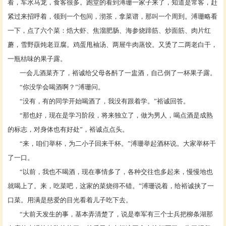
看，车水马龙，食客很多。跑堂的看到溥珊一家子来了，知道是常客，赶
紧过来招呼着，领到一个包间，沏茶，拿菜谱，那叫一个周到。溥珊略看
一下，点了六个菜：焅大虾、焦溜肥肠、海参烧蹄筋、炒面筋、肉片红
蘑，雪野蕻炖老豆腐。鸡蛋甩袖汤、两屉牛肉蒸饺。又烫了二两老白干，
一瓶桔味的果子露。
一会儿酒菜齐了，裕诚给父母各酙了一盅酒，自己倒了一杯果子露。
“你没学会喝酒啊？”溥珊问。
“没有，有的同学开始喝酒了，我没有跟着学。”裕诚回答。
“那也好，现在是学习阶段，将来独立了，做为男人，喝点酒是成熟
的标志，对身体也有好处”，裕诚点点头。
“来，咱们举杯，为二小子回来干杯。”溥珊举起酒杯说。大家举杯干
了一口。
“以前，我也不喝酒，现在事情多了，各种交往也多起来，慢慢地也
就喝上了。来，吃菜吧，这家的菜烧得不错。”溥珊说着，给裕诚挟了一
口菜。用满是慈爱的目光看着儿子吃下去。
“大前天发生的事，基本弄清楚了，说是奉军有三个士兵把柳条湖那