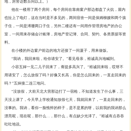
地，房舍达数百间以上。）
他在一楼用了两个房间，每个房间在靠南窗户那边都盘了火炕，屋内
也扯上了电灯，这在当时是不多见的，两间宿舍一间是保姆柳嫂和两个孩
子住，一间是溥珊两口子住，另外二楼还有一间用作管理房地产的办公
室，一间用来存储会计账簿，房地产登记簿、合同、契约、各类票据等资
料。
在小楼的外边窗户前边的地方还接了一间厦子，用来做饭。
“我讷，我回来啦，给你请安了。”看见母亲，裕诚高兴地喊到。
小容五婶一见二儿子回来了，甭提多高兴了。
“裕诚回来啦，哎呀不
用请安了，怎么放假了吗？好像又长高，你是怎么回来的，一直走回来的
吗？”五婶接二连三地问。
“没放假，大前天北大营那边打了一宿枪，不知道发生了什么事，三
天没上课了，今天早上学校通知放假七天，我就回来了，一直走回来的，
没事的。我讷，看你一脸憔悴的样子，是不是累的呀，以前我的我讷那么
漂亮呢，现在呢，那什么…，那什么，有点缺少光泽了。”裕诚有点吞吞
吐吐地说。