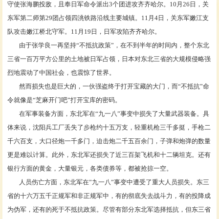
守使张海鹏投敌，且奉日军命令派出3个团进攻齐齐哈尔。10月26日，关
东军第二师第29团占领四洮铁路沿线主要城镇。11月4日，关东军嫩江支
队攻击嫩江桥北守军。11月19日，日军攻陷齐齐哈尔。
由于张学良一再坚持
“不抵抗政策”，在不到半年的时间内，整个东北
三省一百万平方公里的土地被日军占领，日本对东北三省的大规模侵略强
烈地震动了中国社会，也震惊了世界。
然而损失也是巨大的，一伙强盗终于打开宝藏的大门，而
“不抵抗”命
令就像是“芝麻开门吧”打开宝库的密码。
在军事装备方面，东北军在
“九一八”事变中损失了大量武器装备。具
体来说，沈阳兵工厂丢失了步枪约十五万支，轻重机枪三千多挺，手枪二
千六百支，大口径炮一千多门，迫击炮二千五百余门，子弹和炮弹的数量
更是难以计算。此外，东北军还损失了近三百架飞机和十二辆坦克‌。还有
银行方面的黄金，大量银元，各类债券等，都被抢掠一空。
人员伤亡方面，东北军在
”九一八”事变中遭受了重大人员损失。东三
省的十六万五千正规军和非正规军中，有的彻底失去战斗力，有的投降成
为伪军，还有的死于不抵抗政策。尽管有部分东北军选择抵抗，但东三省