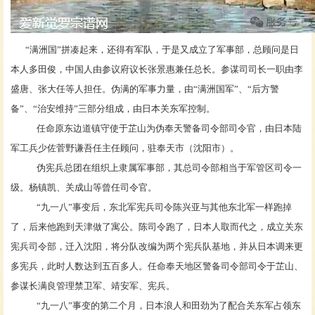
“满洲国”拼凑起来，还得有军队，于是又成立了军事部，总顾问是日
本人多田俊，中国人由参议府议长张景惠兼任总长。参谋司司长一职由李
盛唐、张大任等人担任。伪满的军事力量，由“满洲国军”、“后方警
备”、“治安维持”三部分组成，由日本关东军控制。
任命原东边道镇守使于芷山为伪奉天警备司令部司令官，由日本陆
军工兵少佐菅野谦吾任主任顾问，驻奉天市（沈阳市）。
伪宪兵总团在组织上隶属军事部，其总司令部相当于军管区司令一
级。杨镇凯、关成山等曾任司令官。
“九一八”事变后，东北军宪兵司令陈兴亚与其他东北军一样跑掉
了，后来他跑到天津做了寓公。陈司令跑了，日本人取而代之，成立关东
宪兵司令部，迁入沈阳，将分队改编为两个宪兵队基地，并从日本调来更
多宪兵，此时人数达到五百多人。任命奉天地区警备司令部司令于芷山、
参谋长满良管理禁卫军、靖安军、宪兵。
“九一八”事变的第二个月，日本浪人和田劲为了配合关东军占领东