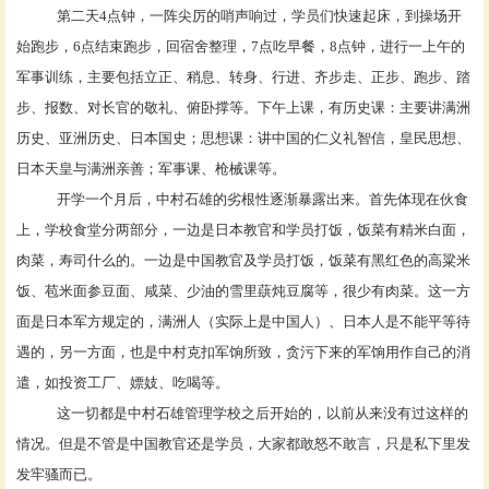
第二天
4点钟，一阵尖厉的哨声响过，学员们快速起床，到操场开
始跑步，6点结束跑步，回宿舍整理，7点吃早餐，8点钟，进行一上午的
军事训练，主要包括立正、稍息、转身、行进、齐步走、正步、跑步、踏
步、报数、对长官的敬礼、俯卧撑等。下午上课，有历史课：主要讲满洲
历史、亚洲历史、日本国史；思想课：讲中国的仁义礼智信，皇民思想、
日本天皇与满洲亲善；军事课、枪械课等。
开学一个月后，中村石雄的劣根性逐渐暴露出来。首先体现在伙食
上，学校食堂分两部分，一边是日本教官和学员打饭，饭菜有精米白面，
肉菜，寿司什么的。一边是中国教官及学员打饭，饭菜有黑红色的高粱米
饭、苞米面参豆面、咸菜、少油的雪里蕻炖豆腐等，很少有肉菜。这一方
面是日本军方规定的，满洲人（实际上是中国人）、日本人是不能平等待
遇的，另一方面，也是中村克扣军饷所致，贪污下来的军饷用作自己的消
遣，如投资工厂、嫖妓、吃喝等。
这一切都是中村石雄管理学校之后开始的，以前从来没有过这样的
情况。但是不管是中国教官还是学员，大家都敢怒不敢言，只是私下里发
发牢骚而已。