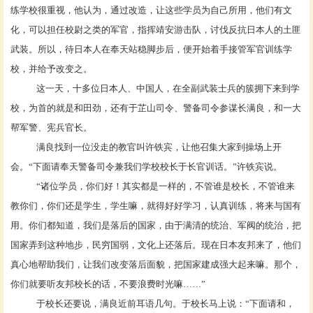
练学校很重视，他认为，通过改造，让这些学员为自己所用，他们有文
化，可以担任校尉之类的军官，指挥靖安游击队，讨伐反抗日本人的土匪
武装。所以，待日本人在奉天站稳脚步后，便开始着手接管军官训练学
校，并给予改变之。
这一天，十多位日本人、中国人，在全副武装士兵的簇拥下来到学
校，为首的就是和田劲，还有于芷山司令、警备司令参谋长满良，和一大
帮军警、宪兵官长。
满良找到一位没走的教官叫许铁宾，让他召集大家到操场上开
会。
“下面请奉天警备司令兼我们学校校长于长官训话。”许铁宾说。
“诸位学员，你们好！其实都是一样的，不管谁是校长，不管谁来
教你们，你们还是学生，学生嘛，就得好好学习，认真训练，将来与国有
用。你们都知道，我们是落后的国家，由于满清的统治、军阀的统治，把
国家弄到这种地步，民穷国弱，文化上还落后。现在日本友邦来了，他们
真心地帮助我们，让我们改变落后面貌，把国家建成强大起来嘛。那个，
你们就要听友邦校长的话，不要浪费时光嘛……”
于校长还要说，满良近前耳语几句。于校长马上说：
“下面请和，