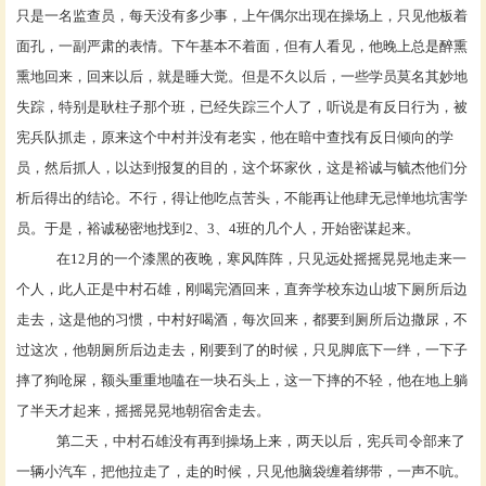
只是一名监查员，每天没有多少事，上午偶尔出现在操场上，只见他板着
面孔，一副严肃的表情。下午基本不着面，但有人看见，他晚上总是醉熏
熏地回来，回来以后，就是睡大觉。但是不久以后，一些学员莫名其妙地
失踪，特别是耿柱子那个班，已经失踪三个人了，听说是有反日行为，被
宪兵队抓走，原来这个中村并没有老实，他在暗中查找有反日倾向的学
员，然后抓人，以达到报复的目的，这个坏家伙，这是裕诚与毓杰他们分
析后得出的结论。不行，得让他吃点苦头，不能再让他肆无忌惮地坑害学
员。于是，裕诚秘密地找到
2、3、4班的几个人，开始密谋起来。
在
12月的一个漆黑的夜晚，寒风阵阵，只见远处摇摇晃晃地走来一
个人，此人正是中村石雄，刚喝完酒回来，直奔学校东边山坡下厕所后边
走去，这是他的习惯，中村好喝酒，每次回来，都要到厕所后边撒尿，不
过这次，他朝厕所后边走去，刚要到了的时候，只见脚底下一绊，一下子
摔了狗呛屎，额头重重地嗑在一块石头上，这一下摔的不轻，他在地上躺
了半天才起来，摇摇晃晃地朝宿舍走去。
第二天，中村石雄没有再到操场上来，两天以后，宪兵司令部来了
一辆小汽车，把他拉走了，走的时候，只见他脑袋缠着绑带，一声不吭。