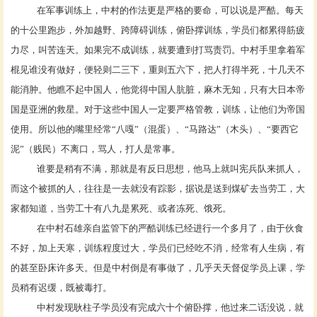
在军事训练上，中村的作法更是严格的要命，可以说是严酷。每天
的十公里跑步，外加越野、跨障碍训练，俯卧撑训练，学员们都累得筋疲
力尽，叫苦连天。如果完不成训练，就要遭到打骂责罚。中村手里拿着军
棍见谁没有做好，便轻则二三下，重则五六下，把人打得半死，十几天不
能消肿。他瞧不起中国人，他觉得中国人肮脏，麻木无知，只有大日本帝
国是亚洲的救星。对于这些中国人一定要严格管教，训练，让他们为帝国
使用。所以他的嘴里经常
“八嘎”（混蛋）、“马路达”（木头）、“要西它
泥”（贱民）不离口，骂人，打人是常事。
谁要是稍有不满，那就是有反日思想，他马上就叫宪兵队来抓人，
而这个被抓的人，往往是一去就没有踪影，据说是送到煤矿去当劳工，大
家都知道，当劳工十有八九是累死、或者冻死、饿死。
在中村石雄亲自监管下的严酷训练已经进行一个多月了，由于伙食
不好，加上天寒，训练程度过大，学员们已经吃不消，经常有人生病，有
的甚至卧床许多天。但是中村倒是有事做了，几乎天天督促学员上课，学
员稍有迟缓，既被毒打。
中村发现耿柱子学员没有完成六十个俯卧撑，他过来二话没说，就