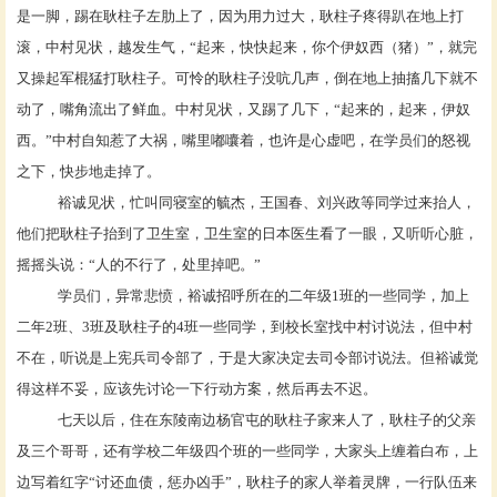
是一脚，踢在耿柱子左肋上了，因为用力过大，耿柱子疼得趴在地上打
滚，中村见状，越发生气，
“起来，快快起来，你个伊奴西（猪）”，就完
又操起军棍猛打耿柱子。可怜的耿柱子没吭几声，倒在地上抽搐几下就不
动了，嘴角流出了鲜血。中村见状，又踢了几下，“起来的，起来，伊奴
西。”中村自知惹了大祸，嘴里嘟囔着，也许是心虚吧，在学员们的怒视
之下，快步地走掉了。
裕诚见状，忙叫同寝室的毓杰，王国春、刘兴政等同学过来抬人，
他们把耿柱子抬到了卫生室，卫生室的日本医生看了一眼，又听听心脏，
摇摇头说：
“人的不行了，处里掉吧。”
学员们，异常悲愤，裕诚招呼所在的二年级
1班的一些同学，加上
二年2班、3班及耿柱子的4班一些同学，到校长室找中村讨说法，但中村
不在，听说是上宪兵司令部了，于是大家决定去司令部讨说法。但裕诚觉
得这样不妥，应该先讨论一下行动方案，然后再去不迟。
七天以后，住在东陵南边杨官屯的耿柱子家来人了，耿柱子的父亲
及三个哥哥，还有学校二年级四个班的一些同学，大家头上缠着白布，上
边写着红字
“讨还血债，惩办凶手”，耿柱子的家人举着灵牌，一行队伍来