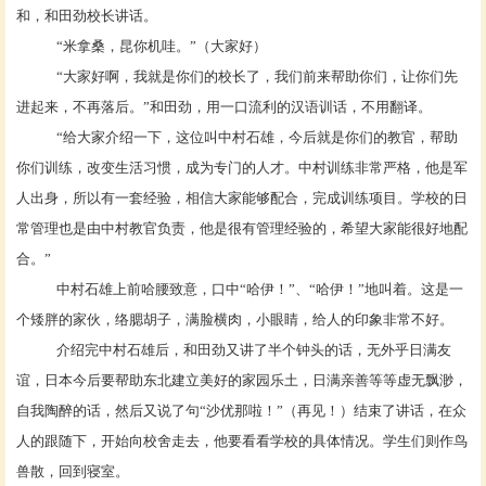
和，和田劲校长讲话。
“米拿桑，昆你机哇。”（大家好）
“大家好啊，我就是你们的校长了，我们前来帮助你们，让你们先
进起来，不再落后。”和田劲，用一口流利的汉语训话，不用翻译。
“给大家介绍一下，这位叫中村石雄，今后就是你们的教官，帮助
你们训练，改变生活习惯，成为专门的人才。中村训练非常严格，他是军
人出身，所以有一套经验，相信大家能够配合，完成训练项目。学校的日
常管理也是由中村教官负责，他是很有管理经验的，希望大家能很好地配
合。”
中村石雄上前哈腰致意，口中
“
哈伊！
”、“哈伊！”地叫着。这是一
个矮胖的家伙，络腮胡子，满脸横肉，小眼睛，给人的印象非常不好。
介绍完中村石雄后，和田劲又讲了半个钟头的话，无外乎日满友
谊，日本今后要帮助东北建立美好的家园乐土，日满亲善等等虚无飘渺，
自我陶醉的话，然后又说了句
“沙优那啦！”（再见！）结束了讲话，在众
人的跟随下，开始向校舍走去，他要看看学校的具体情况。学生们则作鸟
兽散，回到寝室。