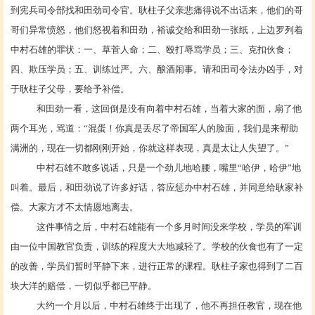
到宪兵司令部找和田劲司令官。耿柱子父亲悲痛得说不出话来，他们的哥
哥们异常愤怒，他们怒视着和田劲，裕诚交给和田劲一张纸，上边罗列着
中村石雄的罪状：一、草菅人命；二、殴打辱骂学员；三、克扣伙食；
四、欺压学员；五、训练过严。六、酿酒闹事。请和田司令法办凶手，对
于耿柱子父母，要给予补偿。
和田劲一看，这回倒是没有向着中村石雄，当着大家的面，扇了他
两个耳光，骂道：
“混蛋！你真是丢尽了帝国军人的脸面，我们是来帮助
满洲的，现在一切都刚刚开始，你就这样表现，真是太让人失望了。”
中村石雄不敢多说话，只是一个劲儿地哈腰，嘴里
“哈伊，哈伊”地
叫着。最后，和田劲说了许多好话，答应惩办中村石雄，并同意给耿家补
偿。大家方才不太情愿地离去。
这件事情之后，中村石雄能有一个多月时间没来学校，学员的军训
由一位中国教官负责，训练的程度大大地减轻了。学校的伙食也有了一定
的改善，学员们暂时平静下来，进行正常的课程。耿柱子家也得到了二百
块大洋的赔偿，一切似乎都已平静。
大约一个月以后，中村石雄终于出现了，他不再担任教官，现在他