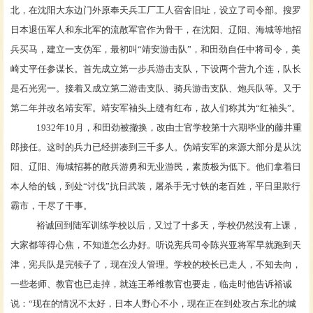
北，在沈阳大东边门外原奉天兵工厂工人宿舍旧址，设立了司令部。搜罗
日本退伍军人和东北军的流散军官作为骨干，在沈阳、辽阳、海城等地招
兵买马，建立一支伪军，最初叫“靖安游击队”，和田劲自任中将司令，美
崎丈平任参谋长。首先成立第一步兵游击支队，下设两个营九个连，队长
是石光宪一。接着又成立第二游击支队、骑兵游击支队、炮兵队等。又于
第二年并改名靖安军。靖安军袖头上缝有红布，故人们称其为“红袖头”。
1932年10月，和田劲被撤换，改由士官学校第十六期毕业的藤井重
郎接任。这时的兵力已经拼凑到三千多人。伪靖安军的来源大部分是从沈
阳、辽阳、海城招募的散兵游勇和无业游民，素质极为低下。他们拿着日
本人给的钱，到处“讨伐”抗日武装，屠杀手无寸铁的老百姓，平日里欺行
霸市，干尽了干事。
裕诚回到陆军训练学校以后，又过了十多天，学校仍然没有上课，
大家都等得心焦，不知道怎么办好。听说宪兵司令陈兴亚将军早就跑到天
津，宪兵队是完犊子了，现在没人管理。学校的校长已走人，不知去向，
一些老师、教官也已走掉，就连王希维教官也要走，临走时他告诉裕诚
说：
“现在的情况不太好，日本人野心不小，现在正在到处攻占东北的城