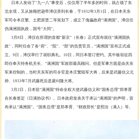
日本人发动了
“九一八”事变后，仅仅用了半年多的时间，就占领了东
北全境，又从旅顺把逊帝溥仪弄到长春，于1932年3月1日，在日本关东
军司令本庄繁、土肥原贤二等策划下，成立了傀儡政府“满洲国”。溥仪任
伪满洲国执政，国号“大同”。
3月8日，溥仪在所谓的首都“新京”（长春）正式宣布就任“满洲国执
政”，同时任命了各“府”、“院”、“部”的负责官员，“满洲国”宣布正式成
立。9日，溥仪举行了就职典礼。10日，同日本签订密约。其中板垣征四
郎任奉天特务机关长、“满洲国”军政部最高顾问。但是军事方面是由关东
军来控制的，当时关东军的司令官是本庄繁陆军大将，后来是武藤信义元
帅、1933年7月武藤死后是菱刈隆大将。
3月2日，日本驻“满洲国”特命全权大使武藤信义和“国务总理”郑孝胥
在长春签定《日满协议书》。日本政府发表关于承认“满洲国”的声明，宣
布承认“满洲国”。“国务总理”是郑孝胥、“财政部长”是熙洽（满人）等。