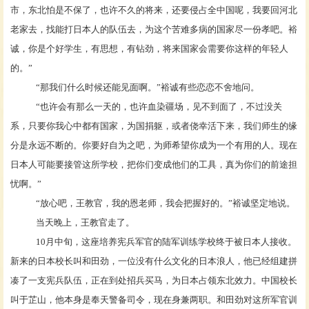
市，东北怕是不保了，也许不久的将来，还要侵占全中国呢，我要回河北
老家去，找能打日本人的队伍去，为这个苦难多病的国家尽一份孝吧。裕
诚，你是个好学生，有思想，有钻劲，将来国家会需要你这样的年轻人
的。”
“那我们什么时候还能见面啊。”裕诚有些恋恋不舍地问。
“也许会有那么一天的，也许血染疆场，见不到面了，不过没关
系，只要你我心中都有国家，为国捐躯，或者侥幸活下来，我们师生的缘
分是永远不断的。你要好自为之吧，为师希望你成为一个有用的人。现在
日本人可能要接管这所学校，把你们变成他们的工具，真为你们的前途担
忧啊。”
“放心吧，王教官，我的恩老师，我会把握好的。”裕诚坚定地说。
当天晚上，王教官走了。
10月中旬，这座培养宪兵军官的陆军训练学校终于被日本人接收。
新来的日本校长叫和田劲，一位没有什么文化的日本浪人，他已经组建拼
凑了一支宪兵队伍，正在到处招兵买马，为日本占领东北效力。中国校长
叫于芷山，他本身是奉天警备司令，现在身兼两职。和田劲对这所军官训