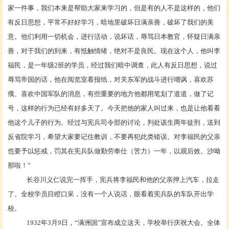
家一件事，我们本来是帮助大家来学习的，但是有的人不是这样的，他们
有反日思想，平常不好好学习，暗地里破坏日满亲善，破坏了我们的美
意。他们利用一切机会，进行活动，说坏话，辱骂日本教官，怀疑日满亲
善，对于我们的到来，有抵触情绪，绝对不是良民。现在这个人，他叫李
福民，是一年级2班的学员，经过我们暗中调查，此人有反日思想，说过
辱骂帝国的话，他在阅览室看报纸，对关东军的战斗进行嘲讽，喜欢苏
俄、喜欢中国军队的消息，有些重要的地方他都用笔划了道道，做了记
号，这样的行为已经有好多天了。今天把他的家人叫过来，也是让他看看
他这个儿子的行为。经过与宪兵司令部的讨论，判处该生两年徒刑，送到
反省院学习，希望大家要记住教训，不要再犯此类错误。对李福民的父亲
也要予以惩戒，罚其在宪兵队做勤劳奉仕（苦力）一年，以观后效。沙呦
那啦！”
长谷川义仁说完一挥手，宪兵将李福民和他的父亲押上汽车，拉走
了。全校学员目瞪口呆，没有一个人说话，眼看着宪兵队的车队开出学
校。
1932年3月9日，“满洲国”宣布成立这天，学校举行庆祝大会。全体