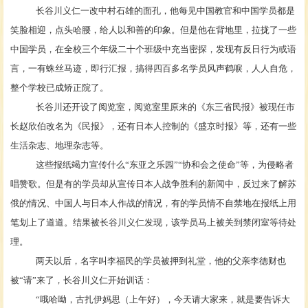
长谷川义仁一改中村石雄的面孔，他每见中国教官和中国学员都是
笑脸相迎，点头哈腰，给人以和善的印象。但是他在背地里，拉拢了一些
中国学员，在全校三个年级二十个班级中充当密探，发现有反日行为或语
言，一有蛛丝马迹，即行汇报，搞得四百多名学员风声鹤唳，人人自危，
整个学校已成矫正院了。
长谷川还开设了阅览室，阅览室里原来的《东三省民报》被现任市
长赵欣伯改名为《民报》，还有日本人控制的《盛京时报》等，还有一些
生活杂志、地理杂志等。
这些报纸竭力宣传什么
“东亚之乐园”“协和会之使命”等，为侵略者
唱赞歌。但是有的学员却从宣传日本人战争胜利的新闻中，反过来了解苏
俄的情况、中国人与日本人作战的情况，有的学员情不自禁地在报纸上用
笔划上了道道。结果被长谷川义仁发现，该学员马上被关到禁闭室等待处
理。
两天以后，名字叫李福民的学员被押到礼堂，他的父亲李德财也
被
“请”来了，长谷川义仁开始训话：
“哦哈呦，古扎伊妈思（上午好），今天请大家来，就是要告诉大