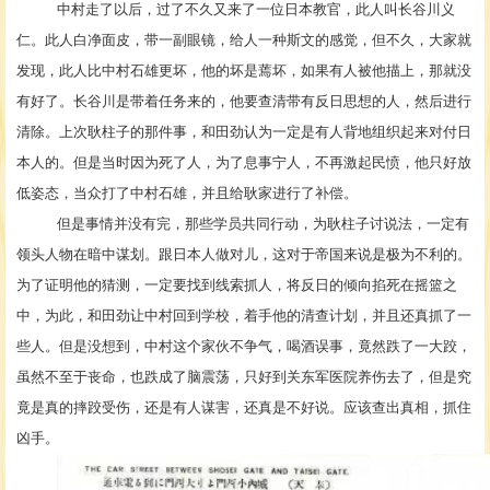
中村走了以后，过了不久又来了一位日本教官，此人叫长谷川义
仁。此人白净面皮，带一副眼镜，给人一种斯文的感觉，但不久，大家就
发现，此人比中村石雄更坏，他的坏是蔫坏，如果有人被他描上，那就没
有好了。长谷川是带着任务来的，他要查清带有反日思想的人，然后进行
清除。上次耿柱子的那件事，和田劲认为一定是有人背地组织起来对付日
本人的。但是当时因为死了人，为了息事宁人，不再激起民愤，他只好放
低姿态，当众打了中村石雄，并且给耿家进行了补偿。
但是事情并没有完，那些学员共同行动，为耿柱子讨说法，一定有
领头人物在暗中谋划。跟日本人做对儿，这对于帝国来说是极为不利的。
为了证明他的猜测，一定要找到线索抓人，将反日的倾向掐死在摇篮之
中，为此，和田劲让中村回到学校，着手他的清查计划，并且还真抓了一
些人。但是没想到，中村这个家伙不争气，喝酒误事，竟然跌了一大跤，
虽然不至于丧命，也跌成了脑震荡，只好到关东军医院养伤去了，但是究
竟是真的摔跤受伤，还是有人谋害，还真是不好说。应该查出真相，抓住
凶手。