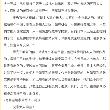
决一死战。战斗进行了两天，战况空前惨烈，双方死伤都达四五百人以
上，而附近的老百姓也多有死伤，房屋财产损失无数。
王教官告诉裕诚：
“日本人野心极大，大有吞并全华北之势。进而
威胁整个中国，现在正是用人之际，如有机会，可速来投奔东北军，用你
的才能为国家效力，用一腔热血报效中华民族。目前日本人已经全面控制
的东北，包括你的学校及所谓的靖安军，你的处境是很危险的。请多多保
重，注意自身安全。”
看完王教官的信，裕诚久久不能平静，他已经看到日本人的所作所
为，看清了目前的形势，如果继续在靖安军里混，充当日本人的炮灰，那
是没有出路的，早晚会出问题的，甚至会危及生命。但是，日本人已经估
计到了这一点，他们对于靖安军的表现，心里头是清楚的，对靖安军的防
范也是非常严厉的，所以现在的靖安军队员都在混日子，他们既不想打
仗，又不能逃走。只能让自己没有思想，变成一具行尸走肉。裕诚的内心
在激烈地斗争着，煎熬着。
7月裕诚给家里写了一封信：
父亲大人钧鉴：