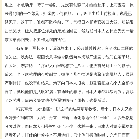
地上，不敢动弹，待了一会以，见没有动静了才纷纷起来，上前查看，原
来是1排的一个弟兄，姓崔的，倒在那儿了，叫卫生兵上前检查，说是已
经死了。这下子，谁都不敢往前走了，气得日本督查官破口大骂。翟锡嘏
团长见状，让人把那位炸死的弟兄拉回去，然后找日本人团长石光宪一请
求大家都回去，不要作无谓的牺牲。
石光宪一军长不干，说既然来了，必须继续搜索，直至找出土匪武
装为止。没办法，翟团长只得命令队伍向本溪碱厂进发，他们在苇子峪、
西大沟、东营坊、兰河峪大山里转悠了七八天，也没有见到土匪的影子。
后来一个叫赵乾理的少校副官，抓住了几个据说是唐聚伍家属的人，虽经
严刑拷打，也没审出结果。为了向日本人报功，赵副官把这几个人全部杀
害了，就说他们是抗联家属，有通匪的罪行。日本人果然非常高兴，赏赐
了赵乾理，后来又提拔他代替翟锡嘏当了团长，这是后话。
靖安军第一次
“剿匪”，以这样的结果草草收场。后来，日本人又命
令靖安军到辉南、凤城、丹东、阜新、通化等地讨伐“土匪”，大多数都是
收效甚微，而日本人倒是被打死了不少。这样一来，日本人对靖安军更加
是看不起，打仗的时候根本不用他们，只让他们摇旗呐喊，充当门面而