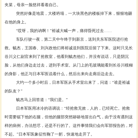
夹菜，母亲一脸慈祥看着自己。
突然好像是地震，大楼坍塌，一大块黑色的楼板掉下来，狠狠地砸
在他的身上。
“哎呀，我的讷啊！”裕诚大喊一声，痛得昏死过去……
车队行驶一夜，第二天中午终于到新京，送到关东军医院进行抢
救。毓杰，王国春、刘兴政他们将裕诚送到医院后留了下来。这时只见长
谷川义仁副官来到了抢救室，他看到毓杰他们，并没有说话，只是阴沉
脸，从他们身边走过去，进到手术室。从门上的毛玻璃能看到长谷川模糊
的身影，他正与日本军医说着什么，然后出来向走廊后边走去。
大约一个多小时后，日本军医从手术室出来了，问道：
“谁是裕诚
的队友？”
毓杰马上回答道：
“我们是。”
日本军医用冰冷的语调说：
“经抢救无效，人的，已经死亡。抢救
时需要锯下他的右腿，但他的腿部突然哧哧地冒出白气，由于没有遇到这
样的病例，办法想尽，还是不行的了。这件事情我们会向军部报告的，对
不起。”日本军医象征性鞠了一躬，快速地走开了。