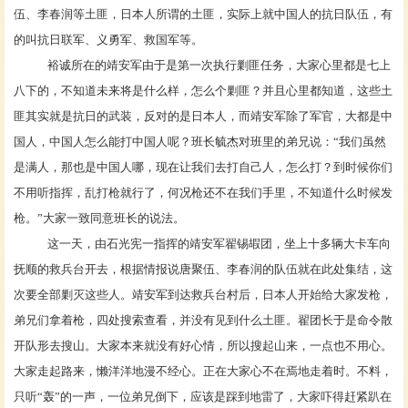
伍、李春润
等土匪，日本人所谓的土匪，实际上就中国人的抗日队伍，有
的叫抗日联军、义勇军、救国军等。
裕诚所在的靖安军由于是第一次执行剿匪任务，大家心里都是七上
八下的，不知道未来将是什么样，怎么个剿匪？并且心里都知道，这些土
匪其实就是抗日的武装，反对的是日本人，而靖安军除了军官，大都是中
国人，中国人怎么能打中国人呢？班长毓杰对班里的弟兄说：
“我们虽然
是满人，那也是中国人哪，现在让我们去打自己人，怎么打？到时候你们
不用听指挥，乱打枪就行了，何况枪还不在我们手里，不知道什么时候发
枪。”大家一致同意班长的说法。
这一天，由石光宪一指挥的靖安军翟锡嘏团，坐上十多辆大卡车向
抚顺的救兵台开去，根据情报说唐聚伍、李春润的队伍就在此处集结，这
次要全部剿灭这些人。靖安军到达救兵台村后，日本人开始给大家发枪，
弟兄们拿着枪，四处搜索查看，并没有见到什么土匪。翟团长于是命令散
开队形去搜山。大家本来就没有好心情，所以搜起山来，一点也不用心。
大家走起路来，懒洋洋地漫不经心。正在大家心不在焉地走着时。不料，
只听
“轰”的一声，一位弟兄倒下，应该是踩到地雷了，大家吓得赶紧趴在