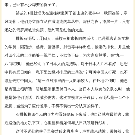
来，已经有不少哗变的例子了。
裕诚的
1排就埋伏在通往横道河子镇山边的密林中，秋雨连绵，寒
风刺骨，他们身穿雨衣趴在湿漉漉的草丛中。深秋之夜，漆黑一片，只有
远处的俄罗斯教堂尖顶，隐约可见红色的光点。
排长石明烈，辽阳人，满族三祖索长阿的后代，也是军官训练学校
的学员，因跑步、越野、俯卧撑、射击等样样出色，被选为排长。并且他
对四个班的士兵能够一视同仁，不欺负下级，为大家所尊重。在
“九一
八”事变时，他已经明白了日本人的鬼把戏，对于日本人并不看好，思想
中具有反日倾向，私下里曾经对排里的士兵说“宁可叫中国人打死，也不
愿意去打中国人。”这一点对排里的士兵影响较大。在外地讨伐时，他总
是表面上很听话，暗地里消极应付日本人。当日本人欺负他的队友时，他
总是替他们说话，以减少伤害。这次在横道河子设伏，石明烈是一百个不
愿意，当然为了应付差事，不得不装出十分认真的样子。
石排长将四个班的兵力布置好隐蔽下来后，他自己就在最前边，靠
近路边的地方趴下来，心里盘算着如何与抗日武装进行战斗。
这时不远处的林子里突然传来脚步声，声音越来越近，紧接着，枪