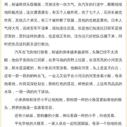
用，裕诚疼得头昏脑胀，浑身没有一丝力气。在汽车的行进中，断断续续
地听毓杰说，这次遭遇袭击，有五个人被炸死，伤了七个人，石排长被也
炸死，其他几个弟兄，有三个被炸断了双腿，其他的也都是重伤。日本人
气得大骂，说靖安军不顶事，就知道往后退。但是他们知道抗日联军是很
厉害的，受到这样的袭击，也是很正常的。没办法只好把队伍撤下来，同
时把伤员送到新京进行救治。
汽车在飞快地行驶着，裕诚的身体越来越虚弱，头脑已经不太清
醒，他似乎觉得自己回家，在养马场的田野上玩耍，在清亮亮的小河里洗
澡，那水是温暖的，有小鱼在河里游着。他躺在河里，头上是蓝天白云，
还有一群一群的蚂蛉在飞。一会儿又似乎在小河沿的河里坐着小船，母亲
抱着他，向荷花深处划去，那粉红色的莲花，鲜艳欲滴，上边有亮晶晶的
水珠，一滴一滴的向下滚动。
小弟弟裕权张开小手让他抱抱，那粉团一样的小脸蛋紧贴着他的额
头，胖胖的脸庞一直露着笑容。
还有小妹妹，那粉嫩的小脸，伸出葱藕一样的小手，向他笑着。
平化学校的大楼里，一家人坐在一起吃团圆饭。母亲一个劲地给他