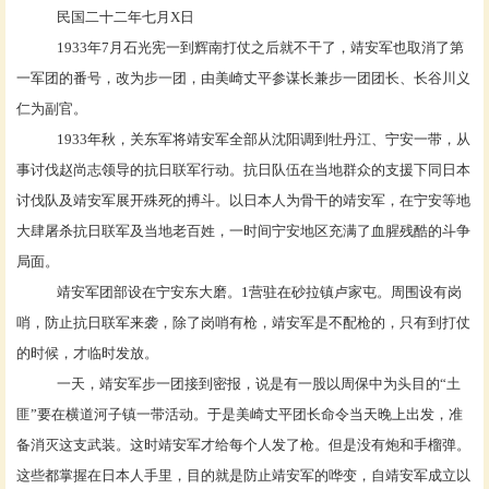
民国二十二年七月
X日
1933年7月石光宪一到辉南打仗之后就不干了，靖安军也取消了第
一军团的番号，改为步一团，由美崎丈平参谋长兼步一团团长、长谷川义
仁为副官。
1933年秋，关东军将靖安军全部从沈阳调到牡丹江、宁安一带，从
事讨伐赵尚志领导的抗日联军行动。抗日队伍在当地群众的支援下同日本
讨伐队及靖安军展开殊死的搏斗。以日本人为骨干的靖安军，在宁安等地
大肆屠杀抗日联军及当地老百姓，一时间宁安地区充满了血腥残酷的斗争
局面。
靖安军团部设在宁安东大磨。
1营驻在砂拉镇卢家屯。周围设有岗
哨，防止抗日联军来袭，除了岗哨有枪，靖安军是不配枪的，只有到打仗
的时候，才临时发放。
一天，靖安军步一团接到密报，说是有一股以周保中为头目的
“土
匪”要在横道河子镇一带活动。于是美崎丈平团长命令当天晚上出发，准
备消灭这支武装。这时靖安军才给每个人发了枪。但是没有炮和手榴弹。
这些都掌握在日本人手里，目的就是防止靖安军的哗变，自靖安军成立以