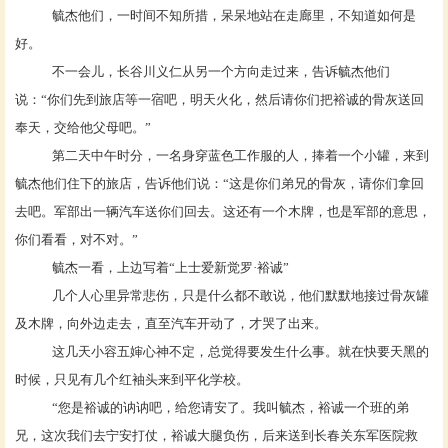
毓杰他们，一时间不知所措，呆呆地站在走廊里，不知道如何是
好。
不一会儿，长谷川义仁从另一个方向走过来，告诉毓杰他们
说：
“你们先到旅店等一宿吧，明天火化，然后请你们把裕诚的骨灰送回
奉天，交给他父母吧。”
第二天中午时分，一名身穿蓝色工作服的人，捧着一个小罐，来到
毓杰他们住下的旅店，告诉他们说：
“这是你们弟兄的骨灰，请你们拿回
去吧。军部出一辆汽车送你们回去。这还有一个木牌，也是军部的意思，
你们看看，对不对。”
毓杰一看，上边写着
“上士爱新觉罗·裕诚”
几个人心里异常悲伤，只是什么都不敢说，他们默默地接过骨灰罐
及木牌，向外边走去，直至汽车开动了，才哭了出来。
这几天小容五婶心神不定，总觉得要发生什么事。就在快要天黑的
时候，只见有几个红袖头来到平化学校。
“您是裕诚的讷讷吧，给您请安了。我叫毓杰，裕诚一个班的弟
兄，这次我们去宁安打仗，裕诚大腿负伤，后来送到长春关东军医院救