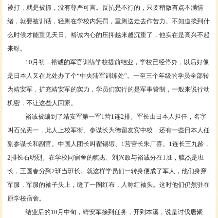
被打，就是被抓，没有尊严可言。反抗是不行的，只要稍微有点不满情
绪，就要被训话，轻则在学校内惩罚，重则送走去作苦力。不知道挨到什
么时候才能重见天日。裕诚内心的压抑越来越沉重了，他实在是高兴不起
来呀。
10月初，裕诚的军官训练学校提前结业，学校已经停办，以后好像
是日本人又在此处办了个“中央陆军训练处”。一至三个年级的学员全部转
为靖安军，扩充靖安军的实力，学员们实行的是军事管制，一般来说行动
机密，不让这些人回家。
裕诚被编到了靖安军第一军
1营1连2排。军长由日本人担任，名字
叫石光宪一，此人上校军衔、参谋长为德留友宾中校，还有一些日本人任
副参谋长和副官。中国人团长叫
翟锡嘏
、
1营营长朱广喜。1连长王九龄，
2排长石明烈。在学校同宿舍的毓杰、刘兴政与裕诚分在1班，毓杰是班
长，王国春分到2班当班长。就这样学员们一转身便成了军人，他们身穿
军服，军服的袖子头上，缝了一圈红布，人称红袖头。这时他们仍然驻在
原学校宿舍。
结业后的
10月中旬，靖安军接到任务，开到本溪，说是讨伐
唐聚