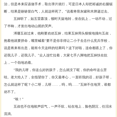
治，但是本来应该做手术，取出弹片就行，可是日本人却把裕诚的右腿锯
断，结果是哧哧冒白气，人就这样死了。”说着将骨灰罐和木牌递过去。
五婶听了，如五雷轰顶，顿时天旋地转，坐在炕上，一动不动，过
了半晌，才发出地动山摇的哭声。
溥珊五叔过来，他刚要劝劝五婶，结果五婶用头狠狠地撞向五叔，
抱着他就要拼命，嘴里喊着
“要不是你非得让二小子去念什么宪兵学校，
说是将来有出息，能有今天这样的结果吗？这下好啦，连命都搭上了，你
还我儿子，还我儿子。”众人连忙拉着，大家七手八脚地把五婶扶在炕
上，一个劲地劝着。
“我的儿呀，你这么好的孩子，怎么就没了呢，你的命咋这么苦
哇。老大给人了，全指望你了，你又最孝心，一直听我的话，好孩子呀，
怎么就这样了呢？小二呀，儿呀
……
，呜，呜
……”五婶不住地哭，谁都
劝不了。
“唉！”
五叔也不住地唉声叹气，一声不吭，站在地上，脸色阴沉，任泪水
流淌。