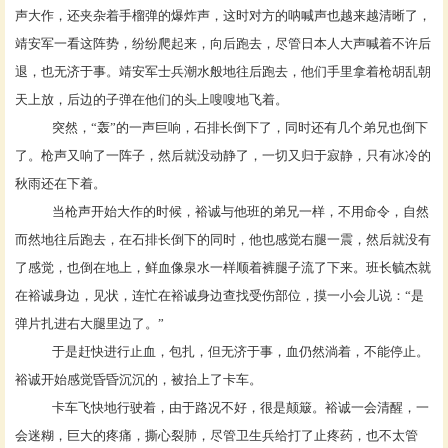
声大作，还夹杂着手榴弹的爆炸声，这时对方的呐喊声也越来越清晰了，
靖安军一看这阵势，纷纷爬起来，向后跑去，尽管日本人大声喊着不许后
退，也无济于事。靖安军士兵潮水般地往后跑去，他们手里拿着枪胡乱朝
天上放，后边的子弹在他们的头上嗖嗖地飞着。
突然，
“轰”的一声巨响，石排长倒下了，同时还有几个弟兄也倒下
了。枪声又响了一阵子，然后就没动静了，一切又归于寂静，只有冰冷的
秋雨还在下着。
当枪声开始大作的时候，裕诚与他班的弟兄一样，不用命令，自然
而然地往后跑去，在石排长倒下的同时，他也感觉右腿一震，然后就没有
了感觉，也倒在地上，鲜血像泉水一样顺着裤腿子流了下来。班长毓杰就
在裕诚身边，见状，连忙在裕诚身边查找受伤部位，摸一小会儿说：
“是
弹片扎进右大腿里边了。”
于是赶快进行止血，包扎，但无济于事，血仍然淌着，不能停止。
裕诚开始感觉昏昏沉沉的，被抬上了卡车。
卡车飞快地行驶着，由于路况不好，很是颠簸。裕诚一会清醒，一
会迷糊，巨大的疼痛，撕心裂肺，尽管卫生兵给打了止疼药，也不太管