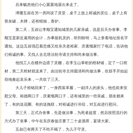
后来毓杰他们小心翼翼地退出来走了。
溥珊五叔在另一房间设了灵堂，桌子上放上裕诚的灵位，桌子上有
骨灰罐，木牌，还有蜡烛，香炉。
第二天，五叔让李顺宝通知城里的几家亲戚，说是后天办丧事。李
顺宝是新近雇用的会计，办事挺机灵的，听到吩咐，马上拿着地址按名字
通知。这边五叔强忍着悲痛又给东关老裕家、庆素慨家打了电话，告诉他
们裕诚的事。又找人去北塔法轮寺请主持和尚来做法事。
他找工人在楼外边搭了灵棚，在李玉山掌柜的棺材铺，定了一口棺
材，第二天棺材就送来了。由法轮寺主持圆清和尚做法事，吹鼓手开始起
劲地奏起哀乐来，一共吹了三天。
大儿子裕铭回来了，一身西装革履，一副洋人的派头，他也前来安
慰父母。裕德两口子，庆素慨两口子，还有城里的一些亲戚，朋友都来
了，有的送花圈、有的送挽联，对裕诚进行吊唁，对五叔进行慰问。
第三天，正式办丧事，先是做法事，为死者超度，然后按照流行的
方式办了丧事，中午在东庆春饭庄要了二十桌酒席，宴请大家。
五叔已有两天了不吃不喝了，为儿子守灵。