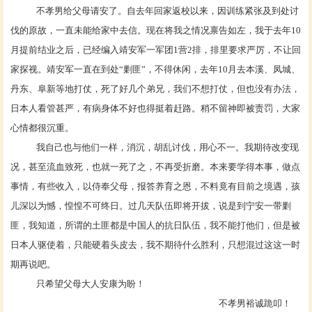
不孝男给父母请安了。自去年回家返校以来，因训练紧张及到处讨
伐的原故，一直未能给家中去信。现在将我之情况禀告如左，我于去年
10
月提前结业之后，已经编入靖安军一军团1营2排，排里要求严厉，不让回
家探视。靖安军一直在到处“剿匪”，不得休闲，去年10月去本溪、凤城、
丹东、阜新等地打仗，死了好几个弟兄，我们不想打仗，但也没有办法，
日本人看管甚严，有病身体不好也得挺着赶路。稍不留神即被责罚，大家
心情都很沉重。
我自己也与他们一样，消沉，胡乱讨伐，用心不一。我期待改变现
况，甚至流血致死，也就一死了之，不再受折磨。本来要学得本事，做点
事情，有些收入，以侍奉父母，报答养育之恩，不料竟有目前之境遇，孩
儿深以为憾，惶惶不可终日。过几天队伍即将开拔，说是到宁安一带剿
匪，我知道，所谓的土匪都是中国人的抗日队伍，我不能打他们，但是被
日本人驱使着，只能硬着头皮去，我不期待什么胜利，只想混过这这一时
期再说吧。
只希望父母大人安康为盼！
不孝男裕诚跪叩！