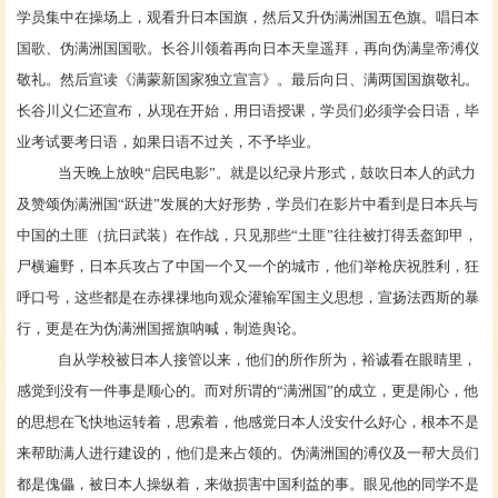
学员集中在操场上，观看升日本国旗，然后又升伪满洲国五色旗。唱日本
国歌、伪满洲国国歌。长谷川领着再向日本天皇遥拜，再向伪满皇帝溥仪
敬礼。然后宣读《满蒙新国家独立宣言》。最后向日、满两国国旗敬礼。
长谷川义仁还宣布，从现在开始，用日语授课，学员们必须学会日语，毕
业考试要考日语，如果日语不过关，不予毕业。
当天晚上放映
“启民电影”。就是以纪录片形式，鼓吹日本人的武力
及赞颂伪满洲国“跃进”发展的大好形势，学员们在影片中看到是日本兵与
中国的土匪（抗日武装）在作战，只见那些“土匪”往往被打得丢盔卸甲，
尸横遍野，日本兵攻占了中国一个又一个的城市，他们举枪庆祝胜利，狂
呼口号，这些都是在赤祼祼地向观众灌输军国主义思想，宣扬法西斯的暴
行，更是在为伪满洲国摇旗呐喊，制造舆论。
自从学校被日本人接管以来，他们的所作所为，裕诚看在眼睛里，
感觉到没有一件事是顺心的。而对所谓的
“满洲国”的成立，更是闹心，他
的思想在飞快地运转着，思索着，他感觉日本人没安什么好心，根本不是
来帮助满人进行建设的，他们是来占领的。伪满洲国的溥仪及一帮大员们
都是傀儡，被日本人操纵着，来做损害中国利益的事。眼见他的同学不是