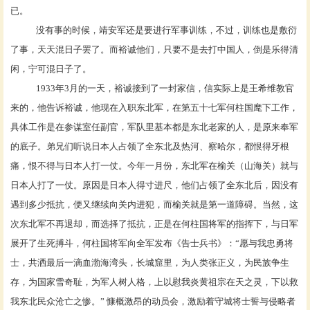
已。
没有事的时候，靖安军还是要进行军事训练，不过，训练也是敷衍
了事，天天混日子罢了。而裕诚他们，只要不是去打中国人，倒是乐得清
闲，宁可混日子了。
1933年3月的一天，裕诚接到了一封家信，信实际上是王希维教官
来的，他告诉裕诚，他现在入职东北军，在第五十七军何柱国麾下工作，
具体工作是在参谋室任副官，军队里基本都是东北老家的人，是原来奉军
的底子。弟兄们听说日本人占领了全东北及热河、察哈尔，都恨得牙根
痛，恨不得与日本人打一仗。今年一月份，东北军在榆关（山海关）就与
日本人打了一仗。原因是日本人得寸进尺，他们占领了全东北后，因没有
遇到多少抵抗，便又继续向关内进犯，而榆关就是第一道障碍。当然，这
次东北军不再退却，而选择了抵抗，正是在何柱国将军的指挥下，与日军
展开了生死搏斗，何柱国将军向全军发布《告士兵书》：“愿与我忠勇将
士，共洒最后一滴血渤海湾头，长城窟里，为人类张正义，为民族争生
存，为国家雪奇耻，为军人树人格，上以慰我炎黄祖宗在天之灵，下以救
我东北民众沧亡之惨。” 慷概激昂的动员会，激励着守城将士誓与侵略者