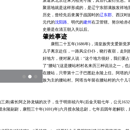
派遣从北京迁来为祖先守陵，其后代繁衍生息。
聚居地就是这样形成的，是辽宁东部满族发祥地
历史，曾经先后隶属于战国时的
辽东郡
、西汉时
元代的
沈阳路
、明代的
建州
右卫管辖。努尔哈赤
史册是在清王朝入关以后。
肇姓事迹
康熙二十五年
(1686年)，清皇族旁支爱
儿子离京赴任，一路风尘仆仆，晓行夜宿，走到
好地方，便对家人说：“这个地方很好，我们要占!
了“腰站”(这是腰站村村名来历三种说法之一，
在腰站，只带第十二子巴图赴永陵上任。阿塔的
族为主的腰站村。阿塔当年留在腰站村的六个儿
的三弟)索长阿之孙龙锡的次子，生于明崇祯六年(后金天聪七年，公元16
授永陵副尉，康熙三十年(1691)年)六月授永陵总尉，七年后因年老解职，康