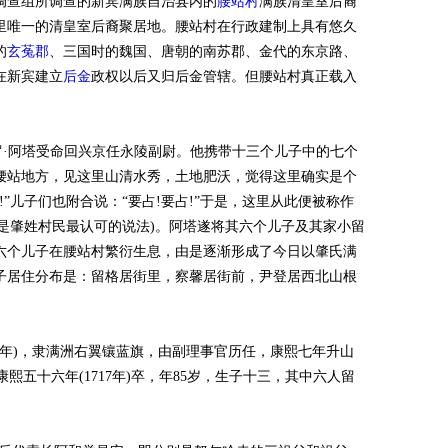
调查组所调查的新宾满族自治县内的
腰站村
满族清皇室后裔
里唯一的清皇室后裔聚居地。腰站村在行政建制上具有悠久
的
玄菟郡
、三国时的魏国、唐朝的南苏郡、金代的东京路、
在新宾建立
后金
政权以后又归后金管辖。但腰站村真正载入
新觉罗·阿塔受命回兴京任永陵副尉。他携带十三个儿子中的七个
腰站地方，见这里山清水秀，土地肥沃，觉得这里确实是个
”儿子们也附合说：“要占!要占!”于是，这里从此便被称作
也是肇姓村民最认可的说法)。阿塔遂将其六个儿子及其家小留
六个儿子在腰站村繁衍生息，由是逐渐形成了今日以肇氏满
图片3
子居住分布是：留格居街里，察馨居街前，尹登居西北山根
32年)，隶满洲右翼镶蓝旗，由副理事官历任，康熙七年升山
熙五十六年(1717年)卒，年85岁，生子十三，其中六人留