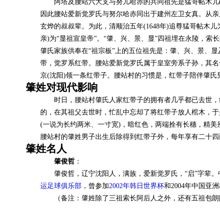
阿塔及腰站六大支与努儿哈赤的共同祖先是猛哥帖木儿
因此腰站爱新觉罗氏与努尔哈赤同出于建州左卫女真。从亲
玄烨的叔叔辈。为此，清顺治五年(1648年)追尊猛哥帖木
亲)为“显祖宣皇帝”。“肇、兴、景、显”四祖埋在永陵，
肇氏家族供奉在“祖宗板”上的五位祖先是：肇、兴、景、
带，觉罗系红带。腰站爱新觉罗氏属于皇室旁系子孙，其名
京(沈阳)领一条红带子。腰站村的习惯是，红带子陪伴肇
肇姓对现代影响
时日，腰站村肇氏人家红带子的拥有者几乎都已去世，
的，在其祖父去世时，忙乱中忘却了将红带子放人棺木，于
(一说为长约两米、一寸宽)，暗红色，两端拴有长穗，精
腰站村的肇姓男子出生后除得到红带子外，每年享有二十四
肇姓名人
肇俊哲
：
肇俊哲，辽宁沈阳人，满族，爱新觉罗氏，
“启”字辈
运足球俱乐部
，曾参加
2002年韩日世界杯
和
2004年中国亚
（备注：肇姓除了三祖索长阿后人之外，还有五祖包朗