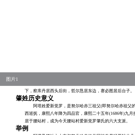
图片1
下，察库丹居西头后街，哲尔恳居东边，赛必图居后台子。
肇姓历史意义
阿塔姓爱新觉罗，是努尔哈赤三祖父
(即努尔哈赤祖父
西巡抚，康熙八年降为四品官，康熙二十五年(1686年)九月
居于腰站村，成为今天腰站村爱新觉罗肇氏的六大支派。
举例