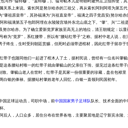
(也写作“猛特穆”、“孟特穆，)。猛哥帖木儿是明朝时建州左卫指挥使
属关系上来说。索长阿是努尔哈赤的三祖父，再从索长阿到阿塔为第五代
儿为“肇祖原皇帝”，其孙福满为“兴祖直皇帝”，福满之四子觉昌安(努尔哈赤
索长阿和福满第五子包郎阿埋在永陵陵宫墙外东北山底之下。“肇”、兴”二
显及努尔哈赤。为了确立爱新觉罗家族至高无上的地位，清王朝规定：以
号称为“觉罗”，系红腰带，所以有“腰站红带子”之称。据村中老人说，
氏男子终生，生时受到朝廷赏赐，但死时必须带进棺材，因此红带子留存于
红带子也随同他们一起进了棺木人了土，据村民说，曾经有一位名叫肇毓
是这条腰站村唯一的红带子就由肇毓山的父亲往下传。据见过这条红带子
美别致。肇毓山老人在世时，红带子是其家一份很重要的珍藏，盘在包袱里
两白银的俸禄。据腰站村肇姓老年人回忆，白银一直领到民国初年。
。中国足球运动员，司职中场，前
中国国家男子足球队
队长、技术全面的中
洲杯。
阿后人，人口众多，居住分布在世界各地，主要聚居地是辽宁新宾永陵、