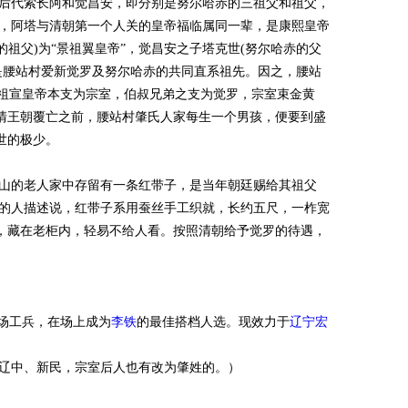
，其后代索长阿和觉昌安，即分别是努尔哈赤的三祖父和祖父，
，阿塔与清朝第一个人关的皇帝福临属同一辈，是康熙皇帝
的祖父)为“景祖翼皇帝”，觉昌安之子塔克世(努尔哈赤的父
祖是腰站村爱新觉罗及努尔哈赤的共同直系祖先。因之，腰站
显祖宣皇帝本支为宗室，伯叔兄弟之支为觉罗，宗室束金黄
在清王朝覆亡之前，腰站村肇氏人家每生一个男孩，便要到盛
世的极少。
山的老人家中存留有一条红带子，是当年朝廷赐给其祖父
的人描述说，红带子系用蚕丝手工织就，长约五尺，一柞宽
，藏在老柜内，轻易不给人看。按照清朝给予觉罗的待遇，
场工兵，在场上成为
李铁
的最佳搭档人选。现效力于
辽宁宏
辽中、新民，宗室后人也有改为肇姓的。）