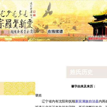
景点
宗谱新闻
排辈用字
宗室汉姓
宗
版
简体
繁体
姓氏历史
肇字由来及来历：
肇姓
辽宁省内有沈阳和抚顺
新宾满族自治县
内两