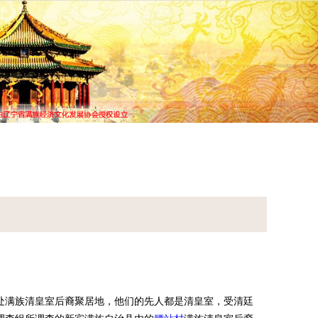
谱查询
宗谱研究
常见问题
处满族清皇室后裔聚居地，他们的先人都是清皇室，受清廷