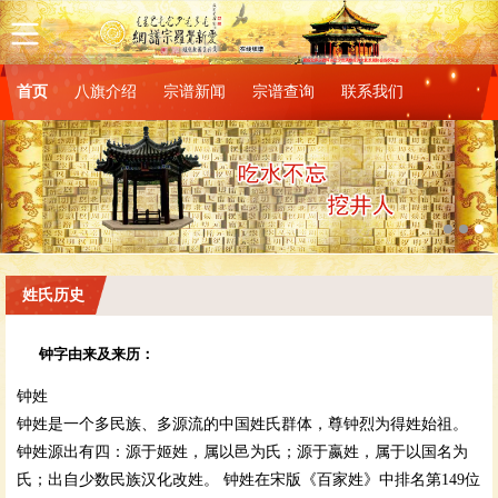
首页
八旗介绍
宗谱新闻
宗谱查询
联系我们
姓氏历史
钟字由来及来历：
钟姓
钟姓是一个多民族、多源流的中国姓氏群体，尊钟烈为得姓始祖。
钟姓源出有四：源于姬姓，属以邑为氏；源于嬴姓，属于以国名为
氏；出自少数民族汉化改姓。 钟姓在宋版《百家姓》中排名第149位