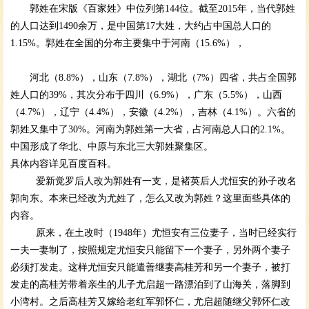
郭姓在宋版《百家姓》中位列第144位。截至2015年，当代郭姓
的人口达到1490余万，是中国第17大姓，大约占中国总人口的
1.15%。郭姓在全国的分布主要集中于河南（15.6%），
河北（
8.8%
），山东（
7.8%
），湖北（
7%
）四省，共占全国郭
姓人口的
39%
，其次分布于四川（
6.9%
），广东（
5.5%
），山西
（
4.7%
），辽宁（
4.4%
），安徽（
4.2%
），吉林（
4.1%
）。六省的
郭姓又集中了
30%
。河南为郭姓第一大省，占河南总人口的
2.1%
。
中国形成了华北、中原与东北三大郭姓聚集区。
具体内容详见百度百科。
爱新觉罗后人改为郭姓有一支，是褚英后人尤恒安的孙子改名
郭向东。本来已经改为尤姓了，怎么又改为郭姓？这里面些具体的
内容。
原来，在土改时（
1948
年）尤恒安有三位妻子，当时已经实行
一夫一妻制了，按照规定尤恒安只能留下一个妻子，另外两个妻子
必须打发走。这样尤恒安只能遣善继妻高桂芳和另一个妻子，被打
发走的高桂芳带着亲生的儿子尤启超一路漂泊到了山海关，落脚到
小湾村。之后高桂芳又嫁给老红军郭怀仁，尤启超随继父郭怀仁改