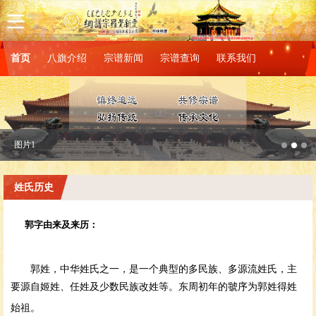
首页
八旗介绍
宗谱新闻
宗谱查询
联系我们
图片1
姓氏历史
郭字由来及来历：
郭姓，中华姓氏之一，是一个典型的多民族、多源流姓氏，主
要源自姬姓、任姓及少数民族改姓等。东周初年的虢序为郭姓得姓
始祖。