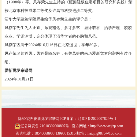
（1998年）等。凤存荣先生主持的《框架轻板住宅项目的研究和实践》荣
获北京市科技成果二等奖及许昌市科技进步二等奖。
清华大学建筑学院师生给予凤存荣先生的评价是：
凤存荣先生为人正直、乐观豁达、多才多艺、虚怀若谷、治学严谨、兢兢
业业、学识渊博，充分体现了清华学者的心胸和风范。
凤存荣因病于2024年10月16日在北京逝世，享年89岁。
凤存荣老师姓凤，凤姓是随名姓，有关凤姓的来历爱新觉罗宗谱网有过介
绍。
爱新觉罗宗谱网
2024年10月21日
隐私保护
爱新觉罗宗谱网
ICP备案：
辽ICP备2022007824号-1
辽公网安备 21010302000807号
官方网址：http://www.axjlzp.com
咨询电话：18540068988 13998815316 邮箱：haiqing9876@163.com