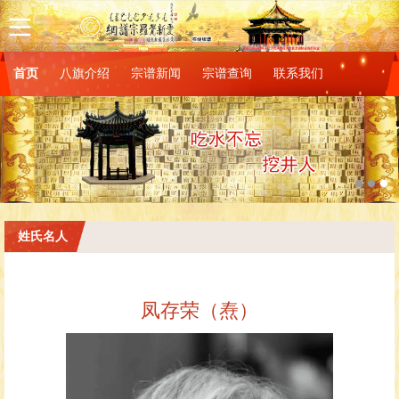
首页
八旗介绍
宗谱新闻
宗谱查询
联系我们
图片3
姓氏名人
凤存荣（焘）