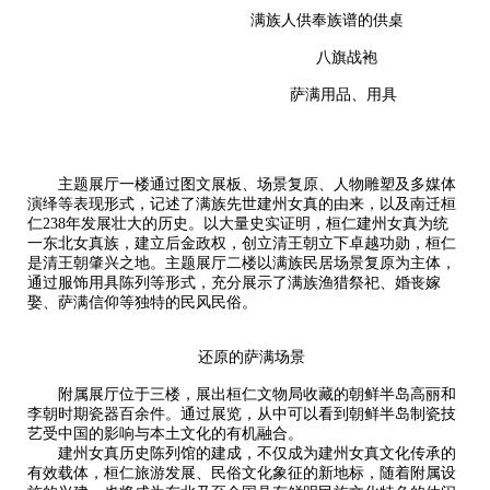
满族人供奉族谱的供桌
八旗战袍
萨满用品、用具
主题展厅一楼通过图文展板、场景复原、人物雕塑及多媒体
演绎等表现形式，记述了满族先世建州女真的由来，以及南迁桓
仁
238年发展壮大的历史。以大量史实证明，桓仁建州女真为统
一东北女真族，建立后金政权，创立清王朝立下卓越功勋，桓仁
是清王朝肇兴之地。主题展厅二楼以满族民居场景复原为主体，
通过服饰用具陈列等形式，充分展示了满族渔猎祭祀、婚丧嫁
娶、萨满信仰等独特的民风民俗。
还原的萨满场景
附属展厅位于三楼，展出桓仁文物局收藏的朝鲜半岛高丽和
李朝时期瓷器百余件。通过展览，从中可以看到朝鲜半岛制瓷技
艺受中国的影响与本土文化的有机融合。
建州女真历史陈列馆的建成，不仅成为建州女真文化传承的
有效载体，桓仁旅游发展、民俗文化象征的新地标，随着附属设