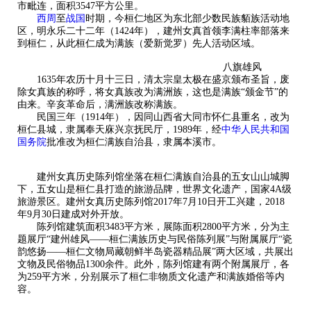
市毗连，面积
3547平方公里。
西周
至
战国
时期，今桓仁地区为东北部少数民族貊族活动地
区，明永乐二十二年（
1424年），建州女真首领李满柱率部落来
到桓仁，从此桓仁成为满族（爱新觉罗）先人活动
区域。
八旗雄风
1635年农历十月十三日，清太宗皇太极在盛京颁布圣旨，废
除女真族的称呼，将女真族改为满洲族，这也是满族“颁金节”的
由来。辛亥革命后，满洲族改称满族。
民国三年（
1914年），因同山西省大同市怀仁县重名，改为
桓仁县城
，隶属奉天庥兴京抚民厅，
1989年，经
中华人民共和国
国务院
批准改为桓仁满族自治县，隶属本溪市。
建州女真历史陈列馆坐落在桓仁满族自治县的五女山山城脚
下，五女山是桓仁县打造的旅游品牌，世界文化遗产，
国家
4A级
旅游景区
。
建州女真历史陈列馆
2017年7月10日开工兴建，2018
年9月30日建成对外开放。
陈列馆
建筑面积
3483平方米，展陈面积2800平方米，分为主
题展厅“建州雄风——桓仁满族历史与民俗陈列展”与附属展厅“瓷
韵悠扬——桓仁文物局藏朝鲜半岛瓷器精品展”两大区域，共展出
文物及民俗物品1300余件。此外，陈列馆建有两个附属展厅，各
为259平方米，分别展示了桓仁非物质文化遗产和满族婚俗等内
容。