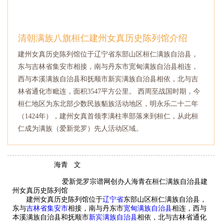
清朝满族八旗桓仁建州女真历史陈列馆介绍
建州女真历史陈列馆位于辽宁省东部山区桓仁满族自治县，
东与吉林省集安市相接，南与丹东市宽甸满族自治县相连，
西与本溪满族自治县和抚顺市新宾满族自治县相依，北与吉
林省通化市毗连，面积3547平方公里。 西周至战国时期，今
桓仁地区为东北部少数民族貊族活动地区，明永乐二十二年
（1424年），建州女真首领李满柱率部落来到桓仁，从此桓
仁成为满族（爱新觉罗）先人活动区域。
海青
文
爱新觉罗宗谱网创办人海青在桓仁满族自治县建
州女真历史陈列馆
建州女真历史陈列馆位于
辽宁省
东部山区
桓仁满族自治县，
东与
吉林省集安市
相接，南与
丹东市
宽甸满族自治县
相连，西与
本溪满族自治县和抚顺市
新宾满族自治县
相依，北与吉林省通化