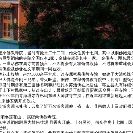
乘佛教寺院，当时有殿堂二十二间，僧众住房十七间。其中以铜佛殿最为
有巨型铜佛的寺院全国仅有
2家，金佛寺就是其中一家。 金佛寺，顾名
，三世活佛在离寺前曾预言，不久将会有人将铜佛毁掉，不过将来重建会
铜佛殿及佛像在文革期间一同被毁。
莲花山腹地，占地
5000余平方米。该寺属密乘佛教寺院，始建于大清乾
巴大佛是金刚三兄弟，香火旺盛。据传，在藏传佛教寺院中，拥有巨型铜
盛时期曾有第三世佛爷喇嘛那旺扎木苏活佛在此居住（喀左县志有详细记
于山下村民家中，从该寺出走，最后落足于朝阳县贾家店乡另一座寺院，
于2002年由青海塔尔寺巴玛东珠大师驻寺主持，在近年相继重新建起大雄宝
未来佛安装开光仪式。
徒游客观光礼佛，云集了近万名游客观仰，省、市、县宗教人士及政府领
东哨乡莲花山
。属密乘佛教寺院。
其中以铜佛殿最为雄伟壮观
且香火旺盛。十分灵验）僧众住房十七间，因
记载。