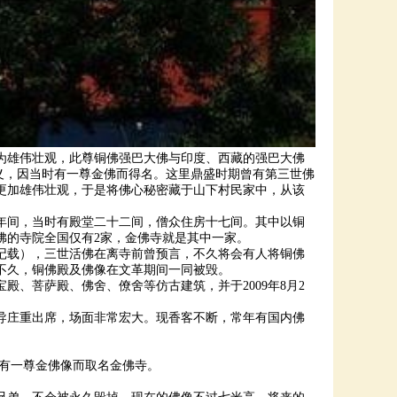
雄伟壮观，此尊铜佛强巴大佛与印度、西藏的强巴大佛
思义，因当时有一尊金佛而得名。这里鼎盛时期曾有第三世佛
更加雄伟壮观，于是将佛心秘密藏于山下村
民家中，从该
隆年间，当时有殿堂二十二间，僧众住房十七间。其中以铜
佛的寺院全国仅有2家，金佛寺就是其中一家。
载），三世活佛在离寺前曾预言，不久将会有人将铜佛
不久，铜佛殿及佛像在文革期间一同被毁。
殿、菩萨殿、佛舍、僚舍等仿古建筑，并于2009年8月2
导庄重出席，场面非常宏大。现香客不断，常年有国内佛
有一尊金佛像而取名金佛寺。