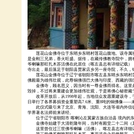
莲花山金佛寺位于东哨乡东哨村莲花山腹地。该寺属密
是金刚三兄弟，香火旺盛。据传，在藏传佛教寺院中，拥
爷喇嘛那旺扎木苏活佛在此居住（喀左县志有详细记载）
寺出走，最后落足于朝阳县贾家店乡另一座寺院，不久，
莲花山金佛寺位于辽宁省朝阳市喀左县东哨乡东哨村
佛殿最为雄伟壮观，此尊铜佛强巴大佛与印度、西藏的强
金佛寺，顾名思义，因当时有一尊金佛而得名。这里鼎
毁掉，不过将来重建会更加雄伟壮观，于是将佛心秘密藏
改革开放后，从
1998年起，当地信众发愿重建该寺，
日举行了各界募捐资金重塑高7.6米、重8吨的铜佛像——
此仪式吸引来了北京、青海、沈阳、大连等省内外信
学界著名法师前来讲经。
位于辽宁省朝阳市
喀喇沁左翼蒙古族自治县
境内的
金佛寺始建于大清乾隆年间，当时有殿堂二十二间（
这里曾住过三世佛爷喇嘛（活佛）。喀左县志有详细