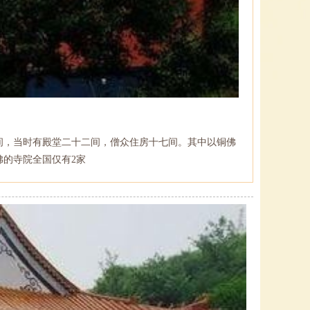
间，当时有殿堂二十二间，僧众住房十七间。其中以铜佛
的寺院全国仅有2家