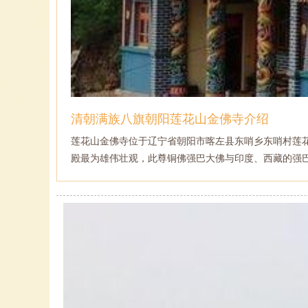
清朝满族八旗朝阳莲花山金佛寺介绍
莲花山金佛寺位于辽宁省朝阳市喀左县东哨乡东哨村莲花
殿最为雄伟壮观，此尊铜佛强巴大佛与印度、西藏的强