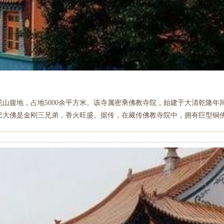
山腹地，占地5000余平方米。该寺属密乘佛教寺院，始建于大清乾隆年
巴大佛是金刚三兄弟，香火旺盛。据传，在藏传佛教寺院中，拥有巨型铜佛