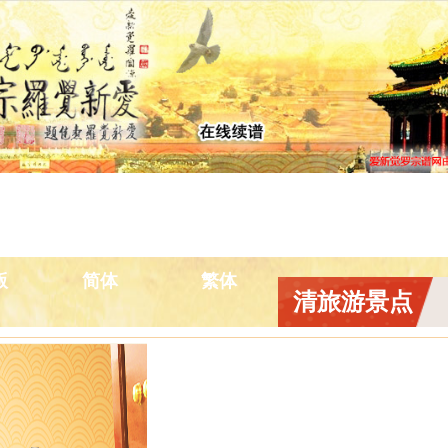
景点
宗谱新闻
排辈用字
宗室汉姓
宗
版
简体
繁体
清旅游景点