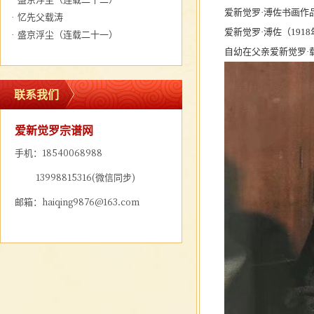
爱新觉罗·
溥佐书画作
·
忆先父载涛
爱新觉罗·溥佐（191
·
盛京浮尘（连载二十一）
自幼在父亲爱新觉罗·
联系我们
爱新觉罗宗谱网
手机：18540068988
13998815316(微信同步)
邮箱：haiqing9876@163.com