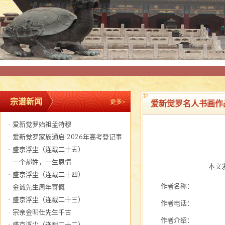
宗谱新闻
更多>
爱新觉罗名人书画作
·
爱新觉罗始祖孟特穆
·
爱新觉罗家族通启·2026年高考登记事
宜
·
盛京浮尘（连载二十五）
·
一个郝姓，一生恩情
本文发布
·
盛京浮尘（连载二十四）
作者名称：
·
金诚先生周年寄慨
·
盛京浮尘（连载二十三）
作者电话：
·
宗亲金明仕先生千古
作者介绍：
·
盛京浮尘（连载二十二）