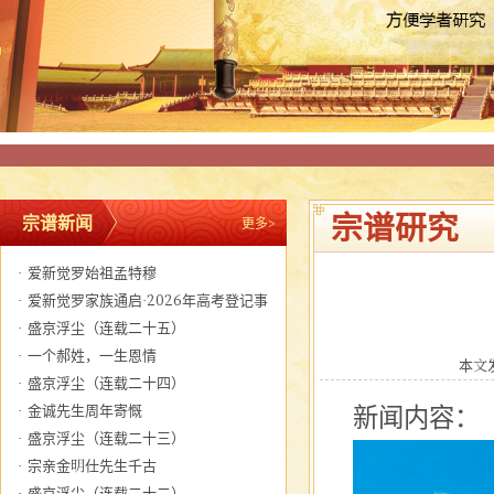
宗谱研究
宗谱新闻
更多>
·
爱新觉罗始祖孟特穆
·
爱新觉罗家族通启·2026年高考登记事
宜
·
盛京浮尘（连载二十五）
·
一个郝姓，一生恩情
本文发
·
盛京浮尘（连载二十四）
·
金诚先生周年寄慨
新闻内容：
·
盛京浮尘（连载二十三）
·
宗亲金明仕先生千古
·
盛京浮尘（连载二十二）