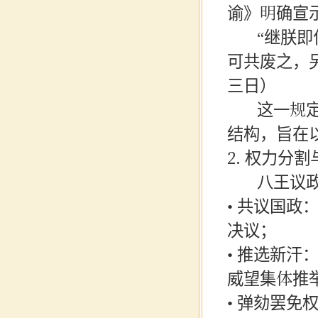
谕》明确宣
“继朕即位
可共废之，
三日）
这一规定将
结构，旨在
2. 权力分
八王议政
• 共议国
决议；
• 推选新
威望集体推
• 弹劾罢