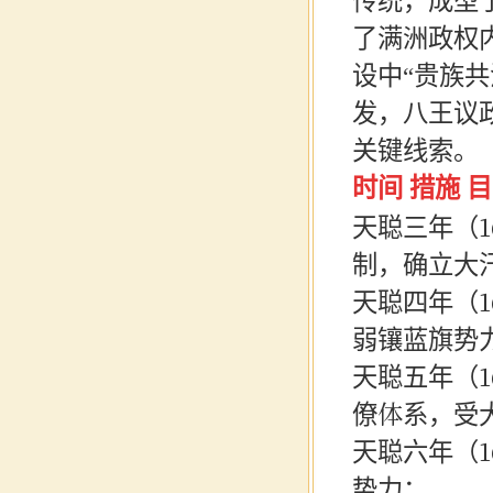
传统，成型
了满洲政权
设中
“贵族
发，八王议
关键线索。
时间
措施
目
天聪三年（
制，确立大
天聪四年（
弱镶蓝旗势
天聪五年（
僚体系，受
天聪六年（
势力；