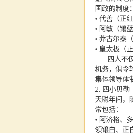
国政的制度
• 代善（正
• 阿敏（镶
• 莽古尔泰
• 皇太极（
四人不仅分
机务，俱令
集体领导体
2. 四小贝
天聪年间，
常包括：
• 阿济格
领镶白、正