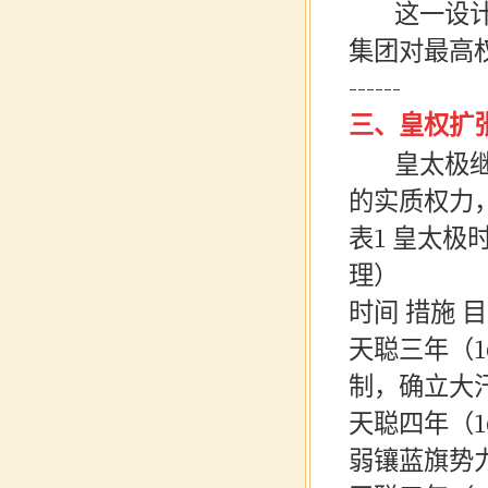
这一设计在
集团对最高
------
三、皇权扩
皇太极继位
的实质权力
表
1 皇太
理）
时间 措施 
天聪三年（
制，确立大
天聪四年（
弱镶蓝旗势