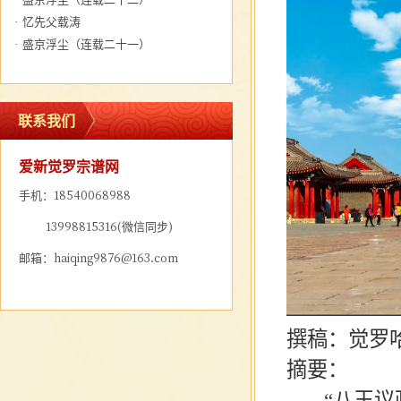
·
忆先父载涛
·
盛京浮尘（连载二十一）
联系我们
爱新觉罗宗谱网
手机：18540068988
13998815316(微信同步)
邮箱：haiqing9876@163.com
撰稿：觉罗
摘要：
“八王议政