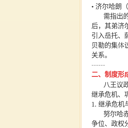
• 济尔哈
需指出的
后，其弟济
引入岳托、
贝勒的集体
关系。
------
二、制度形
八王议政并
继承危机、
1. 继承危
努尔哈赤处
争位、政权分