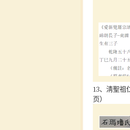
13、淸聖祖
页）