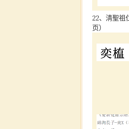
22、淸聖祖
页）