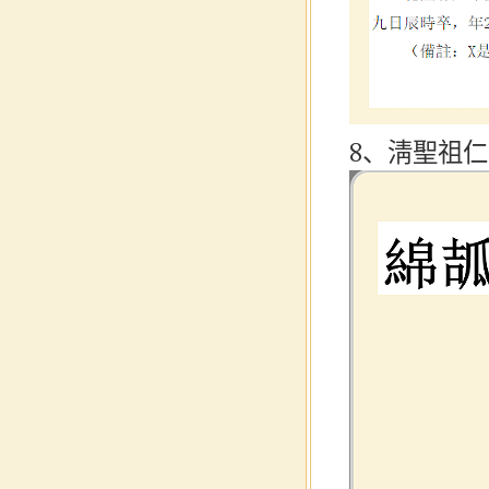
8、淸聖祖仁