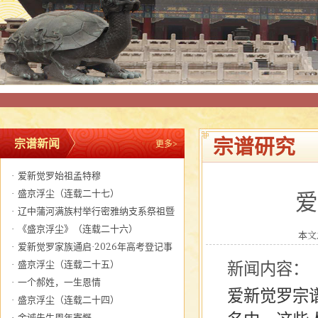
宗谱研究
宗谱新闻
更多>
·
爱新觉罗始祖孟特穆
·
盛京浮尘（连载二十七）
爱
·
辽中蒲河满族村举行密雅纳支系祭祖暨
关帝圣君圣诞大典
·
《盛京浮尘》（连载二十六）
本文发
·
爱新觉罗家族通启·2026年高考登记事
宜
·
盛京浮尘（连载二十五）
新闻内容：
·
一个郝姓，一生恩情
爱新觉罗宗
·
盛京浮尘（连载二十四）
·
金诚先生周年寄慨