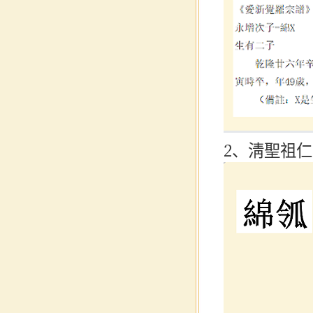
2、淸聖祖仁