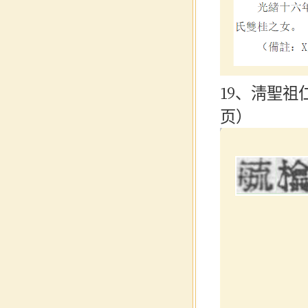
19、淸聖祖
页）