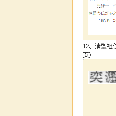
12、淸聖祖
页）