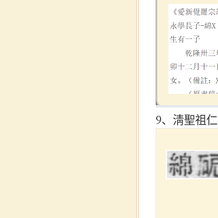
9、淸聖祖仁