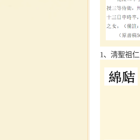
1、淸聖祖仁