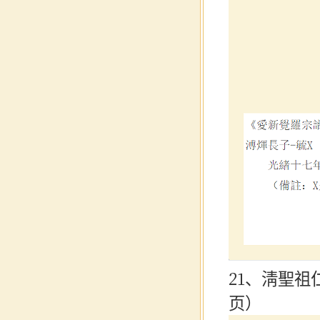
21、淸聖祖
页）