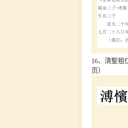
16、淸聖祖
页）