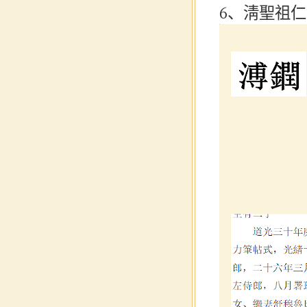
6、淸聖祖仁