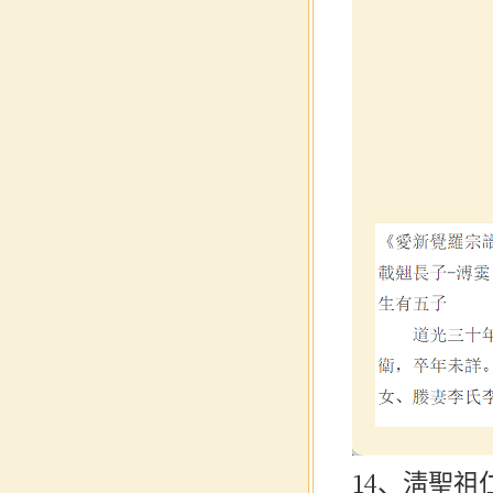
14、淸聖祖