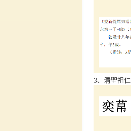
3、淸聖祖仁