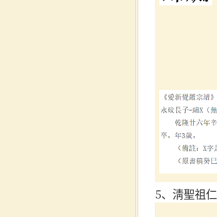
5、淸聖祖仁