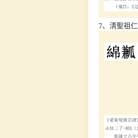
7、淸聖祖仁