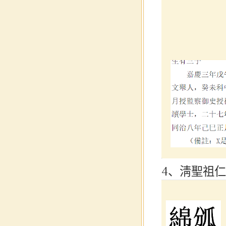
4、淸聖祖仁