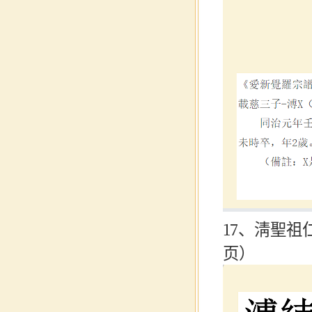
17、淸聖祖
页）