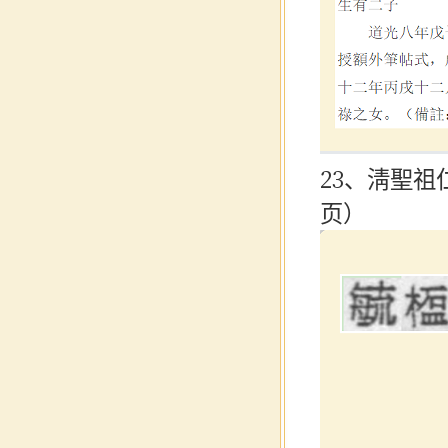
23、淸聖祖
页）