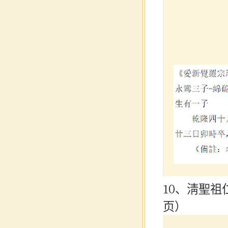
10、淸聖祖
页）