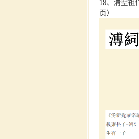
18、淸聖祖
页）