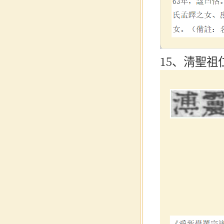
15、淸聖祖