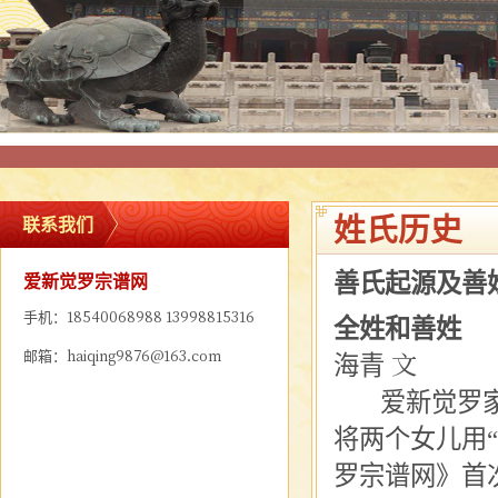
姓氏历史
联系我们
善氏起源及善
爱新觉罗宗谱网
手机：18540068988 13998815316
全姓和善姓
邮箱：haiqing9876@163.com
海青
文
爱新觉罗家族
将两个女儿用
罗宗谱网》首