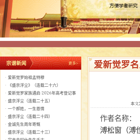
爱新觉罗名
宗谱新闻
更多>
·
爱新觉罗始祖孟特穆
·
《盛京浮尘》（连载二十六）
·
爱新觉罗家族通启·2026年高考登记事
宜
·
盛京浮尘（连载二十五）
本文发
·
一个郝姓，一生恩情
·
盛京浮尘（连载二十四）
作者名称：
·
金诚先生周年寄慨
溥松窗（溥
·
盛京浮尘（连载二十三）
·
宗亲金明仕先生千古