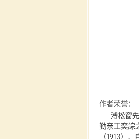
毛主
毛主
陶渊
作者荣誉：
溥松窗
勤亲王奕誴
（1913