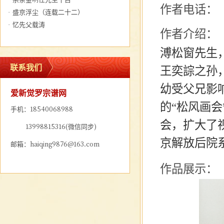
作者电话：
·
盛京浮尘（连载二十二）
·
忆先父载涛
作者介绍：
溥松窗先生
联系我们
王奕誴之孙
幼受父兄影
爱新觉罗宗谱网
的
“松风画
手机：18540068988
会，扩大了
13998815316(微信同步)
京解放后院
邮箱：haiqing9876@163.com
作品展示：