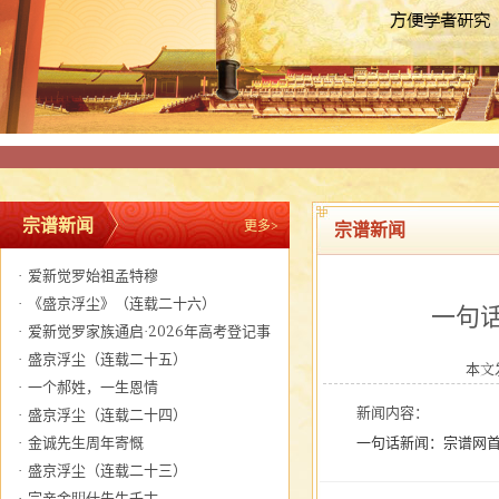
宗谱新闻
更多>
宗谱新闻
·
爱新觉罗始祖孟特穆
·
《盛京浮尘》（连载二十六）
一句
·
爱新觉罗家族通启·2026年高考登记事
宜
·
盛京浮尘（连载二十五）
本文发
·
一个郝姓，一生恩情
新闻内容：
·
盛京浮尘（连载二十四）
·
金诚先生周年寄慨
一句话新闻：宗谱网
·
盛京浮尘（连载二十三）
·
宗亲金明仕先生千古