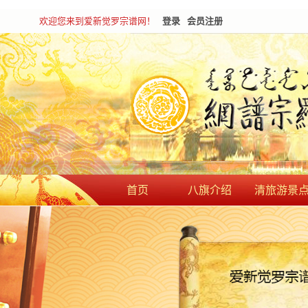
欢迎您来到爱新觉罗宗谱网！
登录
会员注册
首页
八旗介绍
清旅游景