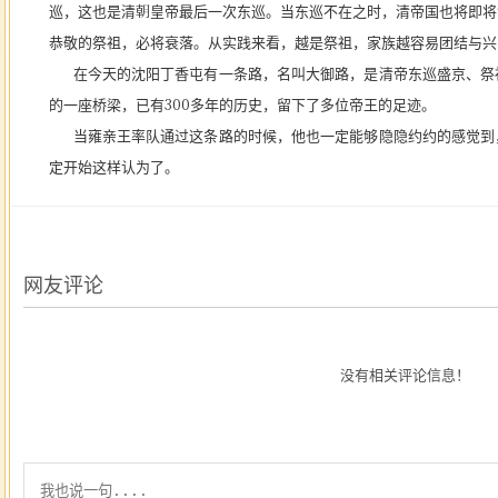
巡，这也是清朝皇帝最后一次东巡。
当东巡不在之时，清帝国也将即将
恭敬的祭祖，必将衰落。从实践来看，越是祭祖，家族越容易团结与兴
在今天的沈阳丁香屯有一条路，名叫大御路，是清帝东巡盛京、祭
的一座桥梁，已有
300多年的历史，留下了多位帝王的足迹。
当雍亲王率队通过这条路的时候，他也一定能够隐隐约约的感觉到
定开始这样认为了。
网友评论
没有相关评论信息！