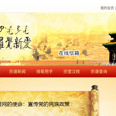
我的会员
点
宗谱新闻
排辈用字
宗室汉姓
宗谱查询