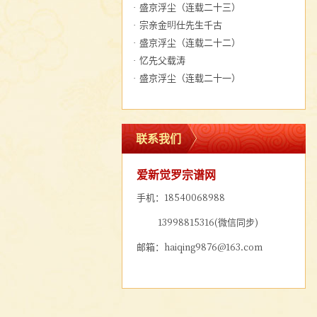
·
盛京浮尘（连载二十三）
·
宗亲金明仕先生千古
·
盛京浮尘（连载二十二）
·
忆先父载涛
·
盛京浮尘（连载二十一）
联系我们
爱新觉罗宗谱网
手机：18540068988
13998815316(微信同步)
邮箱：haiqing9876@163.com