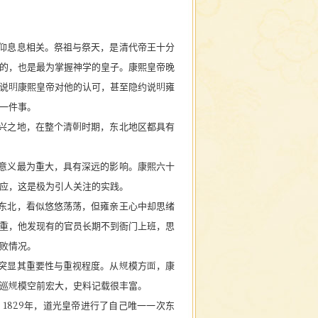
仰息息相关。祭祖与祭天，是清代帝王十分
的，也是最为掌握神学的皇子。康熙皇帝晚
说明康熙皇帝对他的认可，甚至隐约说明雍
一件事。
兴之地，在整个清朝时期，东北地区都具有
意义最为重大，具有深远的影响。康熙六十
应，这是极为引人关注的实践。
东北，看似悠悠荡荡，但雍亲王心中却思绪
重，他发现有的官员长期不到衙门上班，思
败情况。
突显其重要性与重视程度。从规模方面，康
巡规模空前宏大，史料记载很丰富。
。
1829年，道光皇帝进行了自己唯一一次东