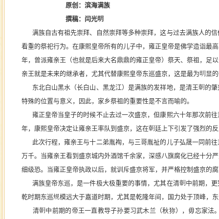
原创：滨海满族
撰稿：闫光明
满族自古有祖先崇拜、自然崇拜等多种崇拜，这与过去满族人的信
看重的祭祀行为。在康熙皇帝所有的儿子中，雍正皇帝是佛学造诣最高
年，曾派雍亲王（也就是后来大名鼎鼎的雍正皇帝）祭天、祭祖，足以
亲王就是未来的继承者，尤其代替康熙皇帝东巡盛京，这是最为明显的
东北白山黑水（长白山、黑龙江）是满族的发祥地，是清王朝的肇
特殊的位置与意义，因此，家乡祭祖的重要性是不言而喻的。
雍正皇帝当皇子的时候不止去过一次盛京，但康熙六十年那次前往
年，康熙皇帝决定让雍亲王率队到盛京，这在朝廷上下引发了强烈的反
此次行程，雍亲王与十二弟胤裪，与三哥胤祉的儿子弘晟一同前往
万千。当雍亲王看到盛京城内外酒馆千余家，深感八旗腐化已经十分严
细级恐。当雍正皇帝执政以后，就训斥盛京将军，并严格控制盛京的腐
满族皇帝东巡，是一件极大极重要的事情，尤其在清朝中前期，更
乾时期东巡规模远大于嘉道时期，尤其是乾隆年间，国力处于顶峰，东
清朝中前期的帝王一直教导子孙要习武木兰（秋狝），毋忘家法