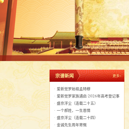
宗谱新闻
更多>
·
爱新觉罗始祖孟特穆
·
爱新觉罗家族通启·2026年高考登记事
宜
·
盛京浮尘（连载二十五）
·
一个郝姓，一生恩情
·
盛京浮尘（连载二十四）
·
金诚先生周年寄慨