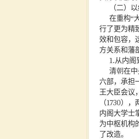
（二）以
在重构
“
行了更为精
效和包容，
方关系和藩
1.从内
清朝在中
六部，承担
王大臣会议
（
1730
内阁大学士
为中枢机构
了改造。