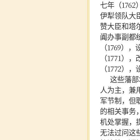
七年（17
伊犁领队大臣
赞大臣和塔尔
阗办事副都
（1769
（1771）
（1772）
这些藩部
人为主，兼
军节制，但
的相关事务
机处掌握，
无法过问这