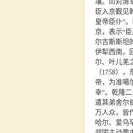
壤。面对清
臣入京觐见
皇帝臣仆”。
京，表示“
尔吉斯斯坦
伊犁西南，
尔、叶儿羌
（1758）
帝，为准噶
幸”。乾隆二
遣其弟舍尔
万人众，皆
哈尔、爱乌
邻国主动要