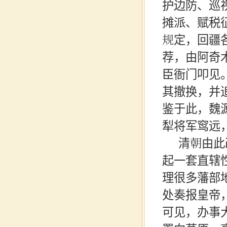
护边防、巡
摊派、赋税
规定，回疆
荐，由阿奇
臣衙门叩见
其撤换，并
鉴于此，魏
犁将军窎远
清朝由此
起一套直辖
理很多藩部
处奏报皇帝
可见，办事