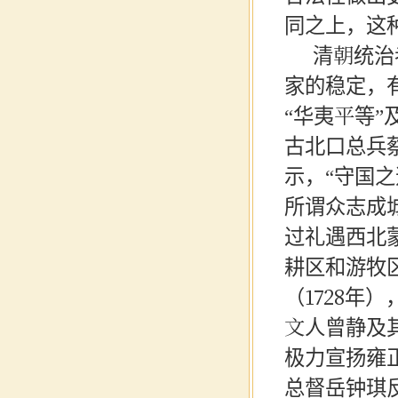
同之上，这
清朝统治
家的稳定，
“华夷平等”
古北口总兵
示，“守国
所谓众志成
过礼遇西北
耕区和游牧
（1728年
文人曾静及
极力宣扬雍
总督岳钟琪