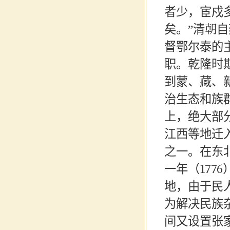
者少，宦戍
矣。”清朝
督鄂尔泰的
职。乾隆时
到蒙、藏、
治生态和族
上，绝大部
江西等地迁
之一。在东
一年（177
地，由于民
为解决民族
间又设置张