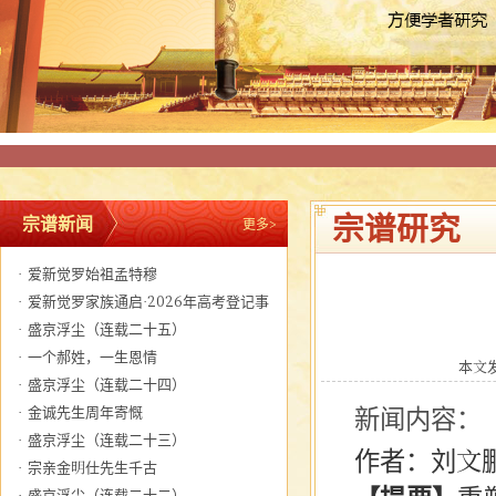
宗谱研究
宗谱新闻
更多>
·
爱新觉罗始祖孟特穆
·
爱新觉罗家族通启·2026年高考登记事
宜
·
盛京浮尘（连载二十五）
·
一个郝姓，一生恩情
本文发布
·
盛京浮尘（连载二十四）
·
金诚先生周年寄慨
新闻内容：
·
盛京浮尘（连载二十三）
作者：刘文
·
宗亲金明仕先生千古
·
盛京浮尘（连载二十二）