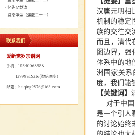
【提要】
重
·
忆先父载涛
汉唐元明相
·
盛京浮尘（连载二十一）
机制的稳定
族的交往交
而且，清代
联系我们
图边界，强
爱新觉罗宗谱网
体系中的地
手机：18540068988
洲国家关系
13998815316(微信同步)
度，我们能
邮箱：haiqing9876@163.com
【关键词】
对于中国
是一个引人
的讨论始终
的结论也大