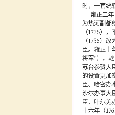
时，一套统
雍正二年
为热河副都
（1725
（1736）
臣。雍正十年
将军”），乾
苏台参赞大
的设置更加
臣、哈密办
沙尔办事大
臣、叶尔羌
十六年（1