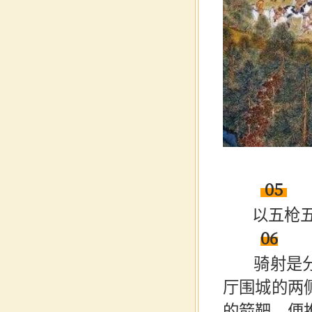
05
以五枪五中
06
骑射是分驰
厅围城的两
的箭靶，便