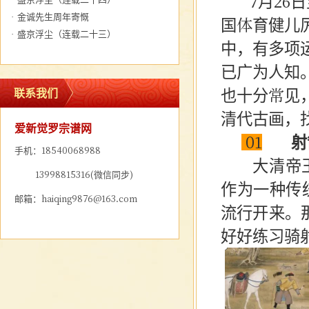
7月26日
·
金诚先生周年寄慨
国体育健儿
·
盛京浮尘（连载二十三）
中，有多项
已广为人知
也十分常见
联系我们
清代古画，
爱新觉罗宗谱网
01
射
手机：18540068988
大清帝王
13998815316(微信同步)
作为一种传
邮箱：haiqing9876@163.com
流行开来。
好好练习骑