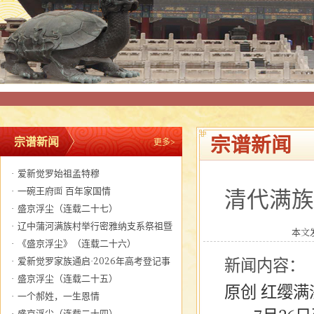
宗谱新闻
宗谱新闻
更多>
·
爱新觉罗始祖孟特穆
·
一碗王府面 百年家国情
清代满族
·
盛京浮尘（连载二十七）
·
辽中蒲河满族村举行密雅纳支系祭祖暨
本文发
关帝圣君圣诞大典
·
《盛京浮尘》（连载二十六）
·
爱新觉罗家族通启·2026年高考登记事
新闻内容：
宜
·
盛京浮尘（连载二十五）
原创 红缨
·
一个郝姓，一生恩情
·
盛京浮尘（连载二十四）