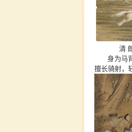
清 
身为马背上
擅长骑射，