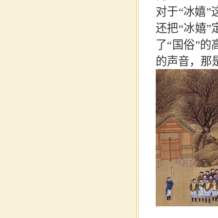
对于“冰嬉
还把“冰嬉
了“国俗”
的声音，那