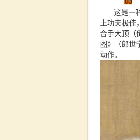
03
这
是一
上功夫极佳
合手大顶（
图》（郎世
动作。