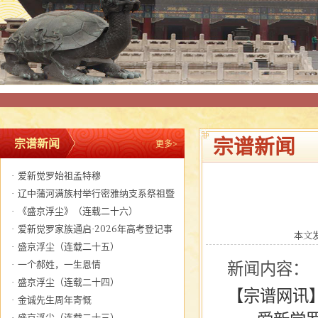
宗谱新闻
宗谱新闻
更多>
·
爱新觉罗始祖孟特穆
·
辽中蒲河满族村举行密雅纳支系祭祖暨
关帝圣君圣诞大典
·
《盛京浮尘》（连载二十六）
·
爱新觉罗家族通启·2026年高考登记事
本文发布
宜
·
盛京浮尘（连载二十五）
·
一个郝姓，一生恩情
新闻内容：
·
盛京浮尘（连载二十四）
【宗谱网讯
·
金诚先生周年寄慨
·
盛京浮尘（连载二十三）