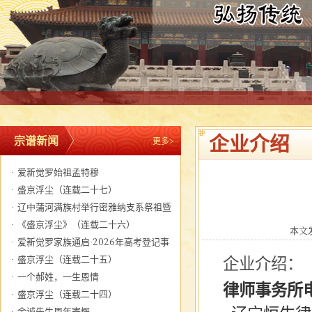
企业介绍
宗谱新闻
更多>
·
爱新觉罗始祖孟特穆
·
盛京浮尘（连载二十七）
·
辽中蒲河满族村举行密雅纳支系祭祖暨
关帝圣君圣诞大典
·
《盛京浮尘》（连载二十六）
本文发
·
爱新觉罗家族通启·2026年高考登记事
宜
·
盛京浮尘（连载二十五）
企业介绍：
·
一个郝姓，一生恩情
律师事务所
·
盛京浮尘（连载二十四）
·
金诚先生周年寄慨