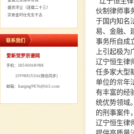
辽宁恒生律
·
盛京浮尘（连载二十三）
伙制律师事
·
宗亲金明仕先生千古
于国内知名
易、金融、
事务所自成
联系我们
上引起极为
爱新觉罗宗谱网
辽宁恒生律
手机：18540068988
任多家大型
13998815316(微信同步)
单位的常年
邮箱：haiqing9876@163.com
有丰富的经
统优势领域
的刑事案件
辽宁恒生律
提供高质量