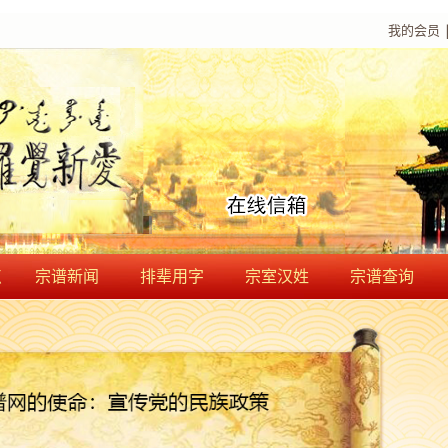
我的会员
点
宗谱新闻
排辈用字
宗室汉姓
宗谱查询