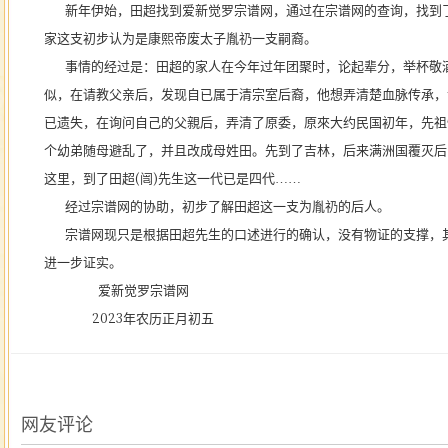
新年伊始，田超找到爱新觉罗宗谱网，通过在宗谱网的查询，找到了
家这支初步认为是康熙帝废太子胤礽一支嗣裔。
事情的经过是：田超的家人在今年过年团聚时，论起辈分，举杯敬酒
似，在请教父亲后，发现自已属于清宗室后裔，他想弄清楚血脉传承，
已遗失，在询问自己的父親后，弄清了原委，原來大约民国初年，先祖
个幼弟随母避乱了，并且改成母姓田。先到了吉林，后来满洲国覆灭后
这里，到了田超
(
闿
)
先生这一代已是四代
……
经过宗谱网的协助，初步了解田超这一支为胤礽的后人。
宗谱网现只是根据田超先生的口述进行的确认，没有物证的支撑，其
进一步证实。
爱新觉罗宗谱网
2023年农历正月初五
网友评论