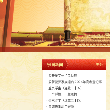
宗谱新闻
更多>
·
爱新觉罗始祖孟特穆
·
爱新觉罗家族通启·2026年高考登记事
宜
·
盛京浮尘（连载二十五）
·
一个郝姓，一生恩情
·
盛京浮尘（连载二十四）
·
金诚先生周年寄慨