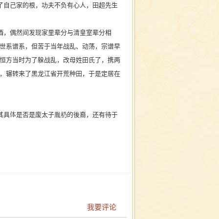
自己家的根，功夫不负有心人，田超先生
，偶然间发现家里辈分与清皇室辈分相
世系谱系，但苦于当年战乱、动荡，宗谱早
恒方当时为了躲战乱，改母姓田氏了，携两
，辗转来了黑龙江省开荒种田，于是定居在
具体是否是废太子胤礽的後裔，还有待于
我要评论