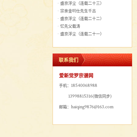
·
盛京浮尘（连载二十三）
·
宗亲金明仕先生千古
·
盛京浮尘（连载二十二）
·
忆先父载涛
·
盛京浮尘（连载二十一）
联系我们
爱新觉罗宗谱网
手机：18540068988
13998815316(微信同步)
邮箱：haiqing9876@163.com